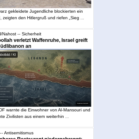
arz gekleidete Jugendliche blockierten ein
, zeigten den Hitlergruß und riefen „Sieg ...
l/Nahost -- Sicherheit
ollah verletzt Waffenruhe, Israel greift
Südlibanon an
olbild / KI
IDF warnte die Einwohner von Al-Mansouri und
te Zivilisten aus einem weiterhin ...
-- Antisemitismus
cheres Restaurant niedergebrannt: