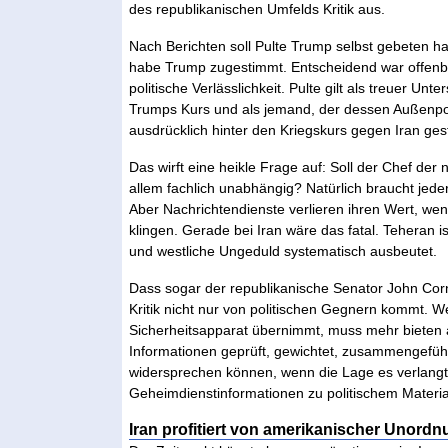
des republikanischen Umfelds Kritik aus.
Nach Berichten soll Pulte Trump selbst gebeten 
habe Trump zugestimmt. Entscheidend war offenba
politische Verlässlichkeit. Pulte gilt als treuer Un
Trumps Kurs und als jemand, der dessen Außenpolit
ausdrücklich hinter den Kriegskurs gegen Iran gest
Das wirft eine heikle Frage auf: Soll der Chef der 
allem fachlich unabhängig? Natürlich braucht jeder
Aber Nachrichtendienste verlieren ihren Wert, wen
klingen. Gerade bei Iran wäre das fatal. Teheran 
und westliche Ungeduld systematisch ausbeutet.
Dass sogar der republikanische Senator John Corn
Kritik nicht nur von politischen Gegnern kommt. 
Sicherheitsapparat übernimmt, muss mehr bieten a
Informationen geprüft, gewichtet, zusammengefüh
widersprechen können, wenn die Lage es verlangt
Geheimdienstinformationen zu politischem Materi
Iran profitiert von amerikanischer Unord