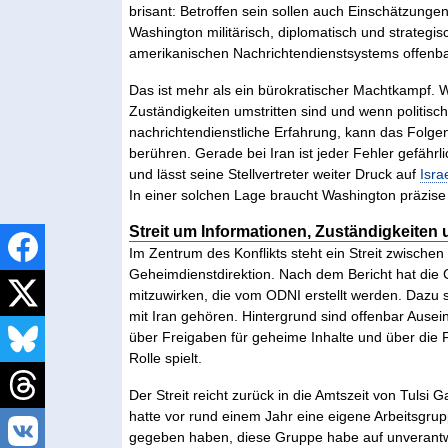
brisant: Betroffen sein sollen auch Einschätzung
Washington militärisch, diplomatisch und strategis
amerikanischen Nachrichtendienstsystems offenbar
Das ist mehr als ein bürokratischer Machtkampf. 
Zuständigkeiten umstritten sind und wenn politische 
nachrichtendienstliche Erfahrung, kann das Folge
berühren. Gerade bei Iran ist jeder Fehler gefährl
und lässt seine Stellvertreter weiter Druck auf
Isra
In einer solchen Lage braucht Washington präzise L
Streit um Informationen, Zuständigkeiten
Im Zentrum des Konflikts steht ein Streit zwische
Geheimdienstdirektion. Nach dem Bericht hat die
mitzuwirken, die vom ODNI erstellt werden. Dazu 
mit Iran gehören. Hintergrund sind offenbar Ause
über Freigaben für geheime Inhalte und über die
Rolle spielt.
Der Streit reicht zurück in die Amtszeit von Tulsi
hatte vor rund einem Jahr eine eigene Arbeitsgrupp
gegeben haben, diese Gruppe habe auf unverantwo