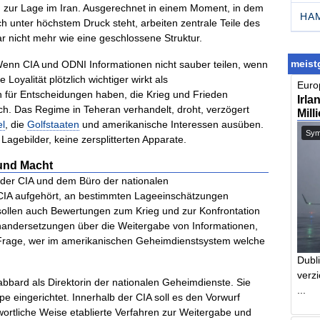
en zur Lage im Iran. Ausgerechnet in einem Moment, in dem
HA
ch unter höchstem Druck steht, arbeiten zentrale Teile des
 nicht mehr wie eine geschlossene Struktur.
meistg
Wenn CIA und ODNI Informationen nicht sauber teilen, wenn
Loyalität plötzlich wichtiger wirkt als
Europ
n für Entscheidungen haben, die Krieg und Frieden
Irla
ich. Das Regime in Teheran verhandelt, droht, verzögert
Mill
el
, die
Golfstaaten
und amerikanische Interessen ausüben.
Symb
agebilder, keine zersplitterten Apparate.
 und Macht
n der CIA und dem Büro der nationalen
 CIA aufgehört, an bestimmten Lageeinschätzungen
sollen auch Bewertungen zum Krieg und zur Konfrontation
inandersetzungen über die Weitergabe von Informationen,
 Frage, wer im amerikanischen Geheimdienstsystem welche
Dubl
verzi
 Gabbard als Direktorin der nationalen Geheimdienste. Sie
...
e eingerichtet. Innerhalb der CIA soll es den Vorwurf
rtliche Weise etablierte Verfahren zur Weitergabe und