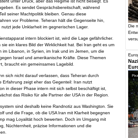
steht unter Druck, aber das Regime ist nicht besiegt. Es
zugeben. Es sendet Gesprächsbereitschaft, während
eil seiner Machtpolitik bleiben. Genau diese
 Jahren vor Probleme. Teheran hält die Gegenseite hin,
Die 
 nutzt jede Unklarheit im gegnerischen Lager.
Entw
apparat intern blockiert ist, wird die Lage gefährlicher.
vers
e ein klares Bild der Wirklichkeit hat. Bei Iran geht es um
im Libanon, in Syrien, im Irak und im Jemen, um die
Euro
egen Israel und amerikanische Kräfte. Diese Themen
Nazi
ert, braucht ein gemeinsames Lagebild.
Euro
ann sich nicht darauf verlassen, dass Teheran durch
Pixa
e Erfahrung zeigt eher das Gegenteil: Iran nutzt
in dieser Phase intern mit sich selbst beschäftigt ist,
chst das Risiko für alle Partner der USA in der Region.
system sind deshalb keine Randnotiz aus Washington. Sie
 Golf und die Frage, ob die USA Iran mit Klarheit begegnen
rump mag Loyalität hoch bewerten. Doch im Umgang mit
ung, Nüchternheit, präzise Informationen und die
hen.