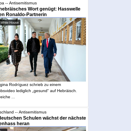
pa -- Antisemitismus
hebräisches Wort genügt: Hasswelle
en Ronaldo-Partnerin
 White House
gina Rodríguez schrieb zu einem
bsvideo lediglich „gesund“ auf Hebräisch.
eiche ...
schland -- Antisemitismus
deutschen Schulen wächst der nächste
enhass heran