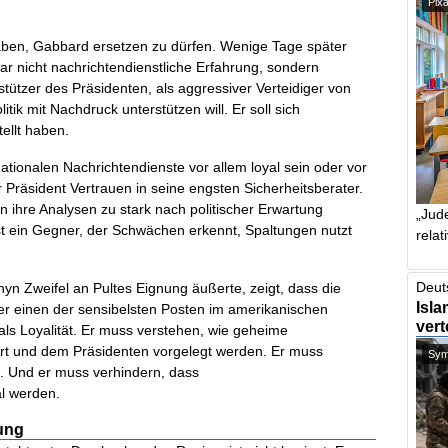
Pix
haben, Gabbard ersetzen zu dürfen. Wenige Tage später
r nicht nachrichtendienstliche Erfahrung, sondern
terstützer des Präsidenten, als aggressiver Verteidiger von
ik mit Nachdruck unterstützen will. Er soll sich
ellt haben.
nationalen Nachrichtendienste vor allem loyal sein oder vor
 Präsident Vertrauen in seine engsten Sicherheitsberater.
n ihre Analysen zu stark nach politischer Erwartung
„Jude
ist ein Gegner, der Schwächen erkennt, Spaltungen nutzt
relat
Deut
yn Zweifel an Pultes Eignung äußerte, zeigt, dass die
Isla
Wer einen der sensibelsten Posten im amerikanischen
vert
ls Loyalität. Er muss verstehen, wie geheime
rt und dem Präsidenten vorgelegt werden. Er muss
Symb
. Und er muss verhindern, dass
al werden.
nung