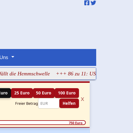
 Uns
die Hemmschwelle
+++ 86 zu 11: US-Senat beschließt harte
Euro
25 Euro
50 Euro
100 Euro
x
Freier Betrag
Helfen
750 Euro