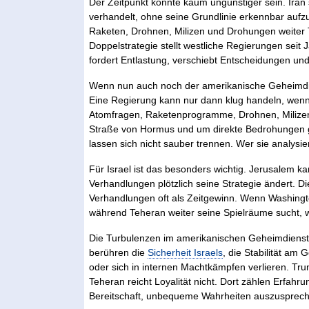
Der Zeitpunkt könnte kaum ungünstiger sein. Iran 
verhandelt, ohne seine Grundlinie erkennbar auf
Raketen, Drohnen, Milizen und Drohungen weiter T
Doppelstrategie stellt westliche Regierungen seit
fordert Entlastung, verschiebt Entscheidungen und
Wenn nun auch noch der amerikanische Geheimdienst
Eine Regierung kann nur dann klug handeln, wenn si
Atomfragen, Raketenprogramme, Drohnen, Milizen 
Straße von Hormus und um direkte Bedrohungen g
lassen sich nicht sauber trennen. Wer sie analysi
Für Israel ist das besonders wichtig. Jerusalem k
Verhandlungen plötzlich seine Strategie ändert. Di
Verhandlungen oft als Zeitgewinn. Wenn Washington 
während Teheran weiter seine Spielräume sucht, wä
Die Turbulenzen im amerikanischen Geheimdienst
berühren die
Sicherheit Israels
, die Stabilität am
oder sich in internen Machtkämpfen verlieren. T
Teheran reicht Loyalität nicht. Dort zählen Erfahr
Bereitschaft, unbequeme Wahrheiten auszusprec