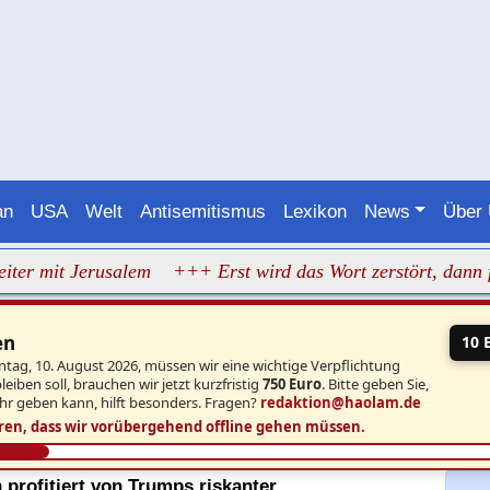
an
USA
Welt
Antisemitismus
Lexikon
News
Über
it Jerusalem
+++ Erst wird das Wort zerstört, dann fällt 
en
10 
ntag, 10. August 2026, müssen wir eine wichtige Verpflichtung
iben soll, brauchen wir jetzt kurzfristig
750 Euro
. Bitte geben Sie,
hr geben kann, hilft besonders. Fragen?
redaktion@haolam.de
ren, dass wir vorübergehend offline gehen müssen.
profitiert von Trumps riskanter