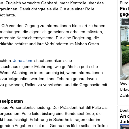
n. Zugleich versuchte Gabbard, mehr Kontrolle über das
Euro
Ein 
gewinnen. Damit drängte sie die CIA aus einer Rolle
geg
ägt hatte.
The
 CIA vor, den Zugang zu Informationen blockiert zu haben.
inrichtungen, die eigentlich gemeinsam arbeiten müssten,
etrennte Nachrichtensysteme. Für eine Regierung, die
reitkräfte schützt und ihre Verbündeten im Nahen Osten
achten.
Jerusalem
ist auf amerikanische
auch aus eigener Erfahrung, wie gefährlich politische
Wenn Washington intern uneinig ist, wenn Informationen
us zurückgehalten werden, kann Teheran genau davon
Geor
it zu gewinnen, Rollen zu verwischen und die Gegenseite mit
Urlau
Zahlr
üsselposten
neue Personalentscheidung. Der Präsident hat Bill Pulte als
Deut
orgesehen. Pulte leitet bislang eine Bundesbehörde, die
An 
beaufsichtigt. Erfahrung in Sicherheitsfragen oder im
Jud
egenden Angaben nicht mit. Genau das löste selbst in Teilen