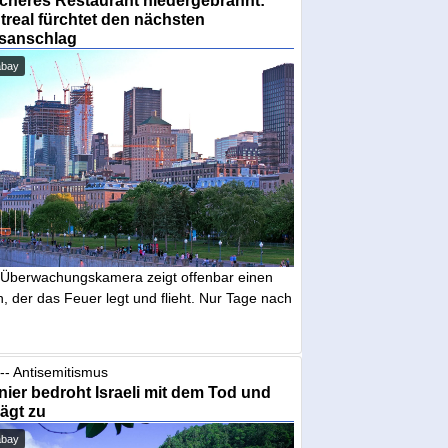
real fürchtet den nächsten
sanschlag
abay
 Überwachungskamera zeigt offenbar einen
 der das Feuer legt und flieht. Nur Tage nach
-- Antisemitismus
ier bedroht Israeli mit dem Tod und
ägt zu
abay