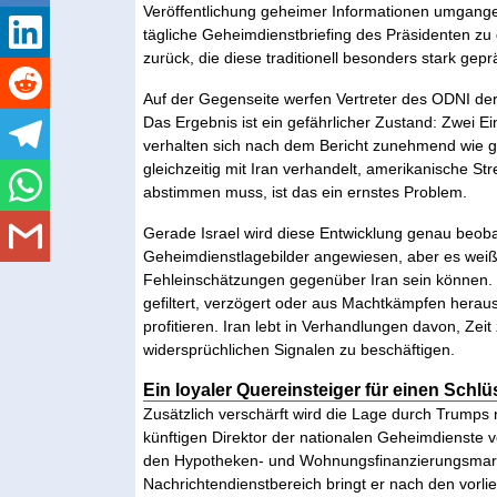
Veröffentlichung geheimer Informationen umgange
tägliche Geheimdienstbriefing des Präsidenten zu 
zurück, die diese traditionell besonders stark gepr
Auf der Gegenseite werfen Vertreter des ODNI der
Das Ergebnis ist ein gefährlicher Zustand: Zwei E
verhalten sich nach dem Bericht zunehmend wie g
gleichzeitig mit Iran verhandelt, amerikanische St
abstimmen muss, ist das ein ernstes Problem.
Gerade Israel wird diese Entwicklung genau beob
Geheimdienstlagebilder angewiesen, aber es weiß 
Fehleinschätzungen gegenüber Iran sein können. 
gefiltert, verzögert oder aus Machtkämpfen hera
profitieren. Iran lebt in Verhandlungen davon, Ze
widersprüchlichen Signalen zu beschäftigen.
Ein loyaler Quereinsteiger für einen Schl
Zusätzlich verschärft wird die Lage durch Trumps 
künftigen Direktor der nationalen Geheimdienste v
den Hypotheken- und Wohnungsfinanzierungsmarkt 
Nachrichtendienstbereich bringt er nach den vorli