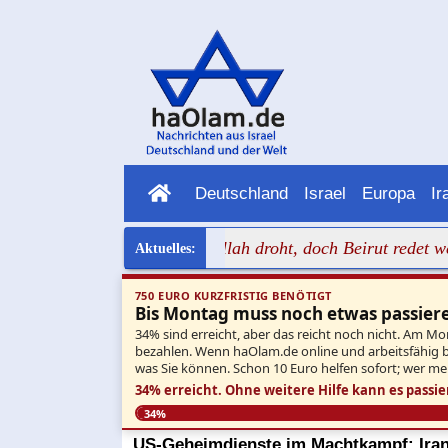
Deutschland
Israel
Europa
Ir
ren Ernst
+++ Hisbollah droht, doch Beirut redet weiter m
750 EURO KURZFRISTIG BENÖTIGT
Bis Montag muss noch etwas passier
34% sind erreicht, aber das reicht noch nicht. Am Mo
bezahlen. Wenn haOlam.de online und arbeitsfähig ble
was Sie können. Schon 10 Euro helfen sofort; wer me
34% erreicht.
Ohne weitere Hilfe kann es passie
34%
US-Geheimdienste im Machtkampf: Iran 