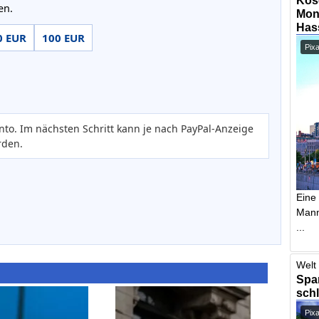
en.
Mont
Has
0 EUR
100 EUR
Pix
nto. Im nächsten Schritt kann je nach PayPal-Anzeige
rden.
Eine
Mann,
...
Welt 
Span
schl
Pix