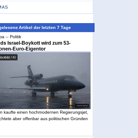
MAS
elesene Artikel der letzten 7 Tage
a -- Politik
nds Israel-Boykott wird zum 53-
ionen-Euro-Eigentor
olbild / KI
in kaufte einen hochmodernen Regierungsjet,
chtete aber offenbar aus politischen Gründen