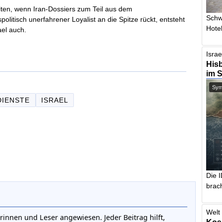
ten, wenn Iran-Dossiers zum Teil aus dem
Schw
olitisch unerfahrener Loyalist an die Spitze rückt, entsteht
Hotel
ael auch.
Israe
Hisb
im 
Symb
DIENSTE
ISRAEL
Die 
brach
Welt 
rinnen und Leser angewiesen. Jeder Beitrag hilft,
Kos