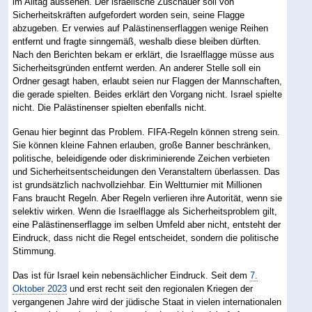
im Alltag aussehen. Der israelische Zuschauer soll von
Sicherheitskräften aufgefordert worden sein, seine Flagge
abzugeben. Er verwies auf Palästinenserflaggen wenige Reihen
entfernt und fragte sinngemäß, weshalb diese bleiben dürften.
Nach den Berichten bekam er erklärt, die Israelflagge müsse aus
Sicherheitsgründen entfernt werden. An anderer Stelle soll ein
Ordner gesagt haben, erlaubt seien nur Flaggen der Mannschaften,
die gerade spielten. Beides erklärt den Vorgang nicht. Israel spielte
nicht. Die Palästinenser spielten ebenfalls nicht.
Genau hier beginnt das Problem. FIFA-Regeln können streng sein.
Sie können kleine Fahnen erlauben, große Banner beschränken,
politische, beleidigende oder diskriminierende Zeichen verbieten
und Sicherheitsentscheidungen den Veranstaltern überlassen. Das
ist grundsätzlich nachvollziehbar. Ein Weltturnier mit Millionen
Fans braucht Regeln. Aber Regeln verlieren ihre Autorität, wenn sie
selektiv wirken. Wenn die Israelflagge als Sicherheitsproblem gilt,
eine Palästinenserflagge im selben Umfeld aber nicht, entsteht der
Eindruck, dass nicht die Regel entscheidet, sondern die politische
Stimmung.
Das ist für Israel kein nebensächlicher Eindruck. Seit dem
7.
Oktober 2023
und erst recht seit den regionalen Kriegen der
vergangenen Jahre wird der jüdische Staat in vielen internationalen