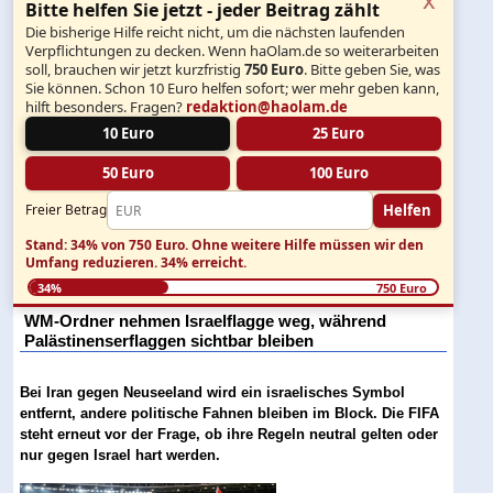
Bitte helfen Sie jetzt - jeder Beitrag zählt
Die bisherige Hilfe reicht nicht, um die nächsten laufenden
Verpflichtungen zu decken. Wenn haOlam.de so weiterarbeiten
soll, brauchen wir jetzt kurzfristig
750 Euro
. Bitte geben Sie, was
Sie können. Schon 10 Euro helfen sofort; wer mehr geben kann,
hilft besonders. Fragen?
redaktion@haolam.de
10 Euro
25 Euro
50 Euro
100 Euro
Helfen
Freier Betrag
Stand: 34% von 750 Euro.
Ohne weitere Hilfe müssen wir den
Umfang reduzieren.
34% erreicht.
34%
750 Euro
WM-Ordner nehmen Israelflagge weg, während
Palästinenserflaggen sichtbar bleiben
Bei Iran gegen Neuseeland wird ein israelisches Symbol
entfernt, andere politische Fahnen bleiben im Block. Die FIFA
steht erneut vor der Frage, ob ihre Regeln neutral gelten oder
nur gegen Israel hart werden.