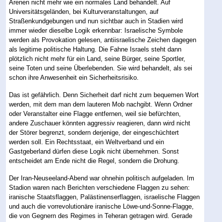
Arenen nicht mehr wie ein normales Land behandelt. Auf
Universitätsgeländen, bei Kulturveranstaltungen, auf
Straßenkundgebungen und nun sichtbar auch in Stadien wird
immer wieder dieselbe Logik erkennbar: Israelische Symbole
werden als Provokation gelesen, antiisraelische Zeichen dagegen
als legitime politische Haltung. Die Fahne Israels steht dann
plötzlich nicht mehr für ein Land, seine Bürger, seine Sportler,
seine Toten und seine Überlebenden. Sie wird behandelt, als sei
schon ihre Anwesenheit ein Sicherheitsrisiko.
Das ist gefährlich. Denn Sicherheit darf nicht zum bequemen Wort
werden, mit dem man dem lauteren Mob nachgibt. Wenn Ordner
oder Veranstalter eine Flagge entfernen, weil sie befürchten,
andere Zuschauer könnten aggressiv reagieren, dann wird nicht
der Störer begrenzt, sondern derjenige, der eingeschüchtert
werden soll. Ein Rechtsstaat, ein Weltverband und ein
Gastgeberland dürfen diese Logik nicht übernehmen. Sonst
entscheidet am Ende nicht die Regel, sondern die Drohung.
Der Iran-Neuseeland-Abend war ohnehin politisch aufgeladen. Im
Stadion waren nach Berichten verschiedene Flaggen zu sehen:
iranische Staatsflaggen, Palästinenserflaggen, israelische Flaggen
und auch die vorrevolutionäre iranische Löwe-und-Sonne-Flagge,
die von Gegnern des Regimes in Teheran getragen wird. Gerade