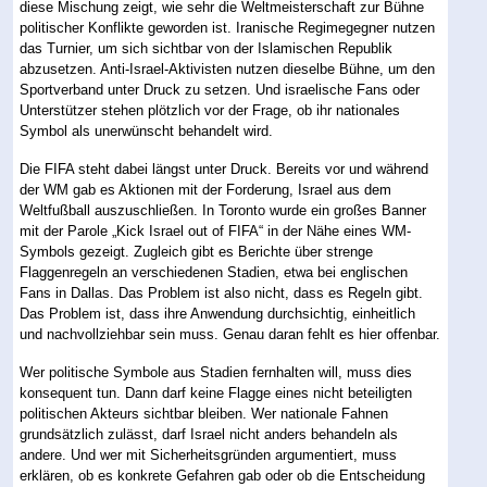
diese Mischung zeigt, wie sehr die Weltmeisterschaft zur Bühne
politischer Konflikte geworden ist. Iranische Regimegegner nutzen
das Turnier, um sich sichtbar von der Islamischen Republik
abzusetzen. Anti-Israel-Aktivisten nutzen dieselbe Bühne, um den
Sportverband unter Druck zu setzen. Und israelische Fans oder
Unterstützer stehen plötzlich vor der Frage, ob ihr nationales
Symbol als unerwünscht behandelt wird.
Die FIFA steht dabei längst unter Druck. Bereits vor und während
der WM gab es Aktionen mit der Forderung, Israel aus dem
Weltfußball auszuschließen. In Toronto wurde ein großes Banner
mit der Parole „Kick Israel out of FIFA“ in der Nähe eines WM-
Symbols gezeigt. Zugleich gibt es Berichte über strenge
Flaggenregeln an verschiedenen Stadien, etwa bei englischen
Fans in Dallas. Das Problem ist also nicht, dass es Regeln gibt.
Das Problem ist, dass ihre Anwendung durchsichtig, einheitlich
und nachvollziehbar sein muss. Genau daran fehlt es hier offenbar.
Wer politische Symbole aus Stadien fernhalten will, muss dies
konsequent tun. Dann darf keine Flagge eines nicht beteiligten
politischen Akteurs sichtbar bleiben. Wer nationale Fahnen
grundsätzlich zulässt, darf Israel nicht anders behandeln als
andere. Und wer mit Sicherheitsgründen argumentiert, muss
erklären, ob es konkrete Gefahren gab oder ob die Entscheidung