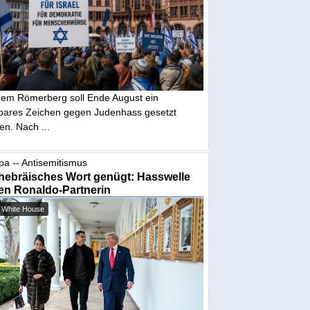
dem Römerberg soll Ende August ein
tbares Zeichen gegen Judenhass gesetzt
en. Nach ...
pa -- Antisemitismus
hebräisches Wort genügt: Hasswelle
en Ronaldo-Partnerin
 White House