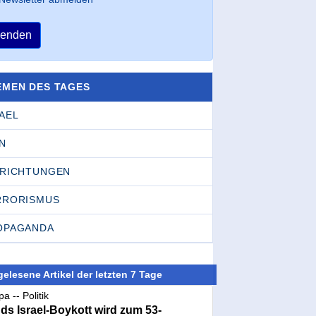
enden
EMEN DES TAGES
AEL
N
NRICHTUNGEN
RRORISMUS
OPAGANDA
elesene Artikel der letzten 7 Tage
a -- Politik
nds Israel-Boykott wird zum 53-