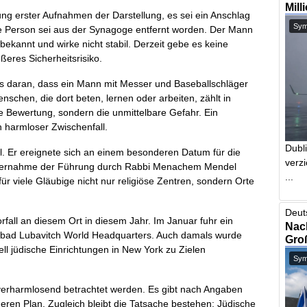
Mill
ng erster Aufnahmen der Darstellung, es sei ein Anschlag
Symb
ine Person sei aus der Synagoge entfernt worden. Der Mann
bekannt und wirke nicht stabil. Derzeit gebe es keine
ßeres Sicherheitsrisiko.
hts daran, dass ein Mann mit Messer und Baseballschläger
schen, die dort beten, lernen oder arbeiten, zählt in
e Bewertung, sondern die unmittelbare Gefahr. Ein
n harmloser Zwischenfall.
Dubl
el. Er ereignete sich an einem besonderen Datum für die
verzi
bernahme der Führung durch Rabbi Menachem Mendel
...
r viele Gläubige nicht nur religiöse Zentren, sondern Orte
Deut
rfall an diesem Ort in diesem Jahr. Im Januar fuhr ein
Nach
bad Lubavitch World Headquarters. Auch damals wurde
Gro
nell jüdische Einrichtungen in New York zu Zielen
Symb
 verharmlosend betrachtet werden. Es gibt nach Angaben
eren Plan. Zugleich bleibt die Tatsache bestehen: Jüdische