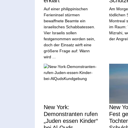
erklärt
Schütz
Auf einer philippinischen
Am Morge
Ferieninsel stürmen
tödlichen 
bewaffnete Beamte ein
Montreal 
israelisches Schabbatessen.
im Raum: 
Vier Israelis sollen
Mizrahi, w
festgenommen worden sein,
der Angrei
doch der Einsatz wirft eine
größere Frage auf: Wann
wird ...
New York:
New Yor
Demonstranten rufen
Fest g
„Juden essen Kinder“
Tochter
bei Al-Quds-
Schulch