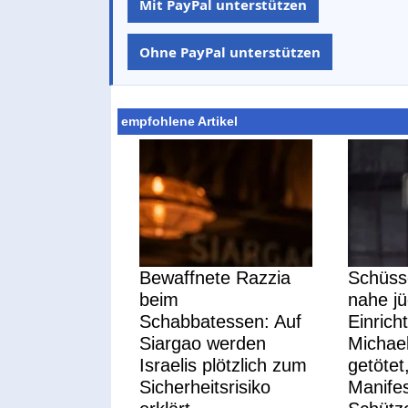
Mit PayPal unterstützen
Ohne PayPal unterstützen
empfohlene Artikel
Bewaffnete Razzia
Schüss
beim
nahe j
Schabbatessen: Auf
Einrich
Siargao werden
Michael
Israelis plötzlich zum
getötet,
Sicherheitsrisiko
Manife