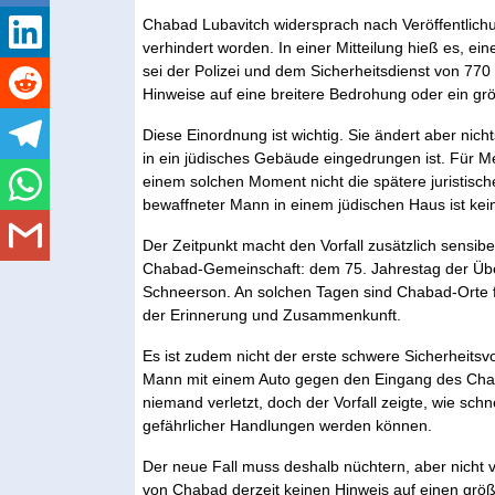
Chabad Lubavitch widersprach nach Veröffentlichu
verhindert worden. In einer Mitteilung hieß es, e
sei der Polizei und dem Sicherheitsdienst von 770 
Hinweise auf eine breitere Bedrohung oder ein grö
Diese Einordnung ist wichtig. Sie ändert aber nic
in ein jüdisches Gebäude eingedrungen ist. Für Men
einem solchen Moment nicht die spätere juristisch
bewaffneter Mann in einem jüdischen Haus ist kei
Der Zeitpunkt macht den Vorfall zusätzlich sensib
Chabad-Gemeinschaft: dem 75. Jahrestag der Ü
Schneerson. An solchen Tagen sind Chabad-Orte fü
der Erinnerung und Zusammenkunft.
Es ist zudem nicht der erste schwere Sicherheitsvo
Mann mit einem Auto gegen den Eingang des Cha
niemand verletzt, doch der Vorfall zeigte, wie sch
gefährlicher Handlungen werden können.
Der neue Fall muss deshalb nüchtern, aber nicht
von Chabad derzeit keinen Hinweis auf einen größ