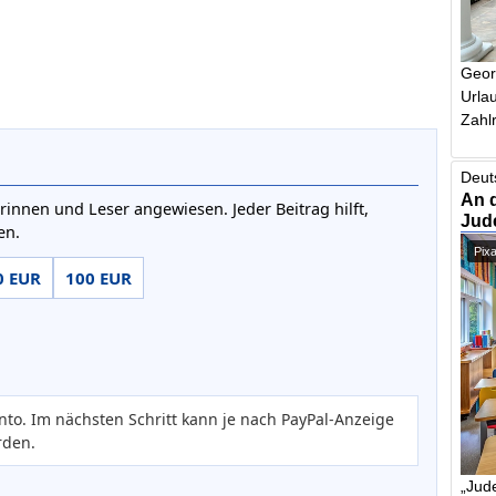
Geor
Urlau
Zahlr
Deut
An 
rinnen und Leser angewiesen. Jeder Beitrag hilft,
Jud
en.
Pix
0 EUR
100 EUR
nto. Im nächsten Schritt kann je nach PayPal-Anzeige
rden.
„Jude