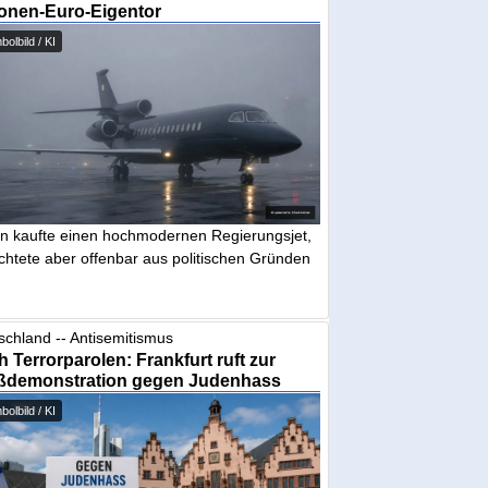
ionen-Euro-Eigentor
olbild / KI
in kaufte einen hochmodernen Regierungsjet,
chtete aber offenbar aus politischen Gründen
schland -- Antisemitismus
 Terrorparolen: Frankfurt ruft zur
ßdemonstration gegen Judenhass
olbild / KI