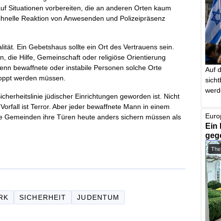
auf Situationen vorbereiten, die an anderen Orten kaum
schnelle Reaktion von Anwesenden und Polizeipräsenz
ität. Ein Gebetshaus sollte ein Ort des Vertrauens sein.
, die Hilfe, Gemeinschaft oder religiöse Orientierung
wenn bewaffnete oder instabile Personen solche Orte
Auf 
stoppt werden müssen.
sich
werd
Sicherheitslinie jüdischer Einrichtungen geworden ist. Nicht
Vorfall ist Terror. Aber jeder bewaffnete Mann in einem
Euro
he Gemeinden ihre Türen heute anders sichern müssen als
Ein 
geg
The
RK
SICHERHEIT
JUDENTUM