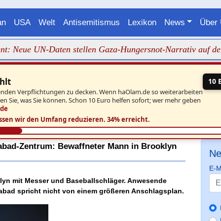
an
USA
Welt
Antisemitismus
Lexikon
News
Über
eue UN-Daten stellen Gaza-Hungersnot-Narrativ auf den Kopf
hlt
10 
aufenden Verpflichtungen zu decken. Wenn haOlam.de so weiterarbeiten
ben Sie, was Sie können. Schon 10 Euro helfen sofort; wer mehr geben
.de
ssen wir den Umfang reduzieren.
34% erreicht.
habad-Zentrum: Bewaffneter Mann in Brooklyn
Ne
E-M
lyn mit Messer und Baseballschläger. Anwesende
Chabad spricht nicht von einem größeren Anschlagsplan.