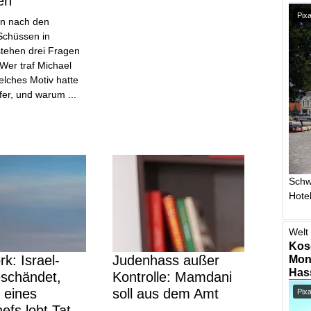
en
Pixa
n nach den
Schüssen in
stehen drei Fragen
Wer traf Michael
elches Motiv hatte
fer, und warum ...
Schw
Hotel
Welt 
Kos
k: Israel-
Judenhass außer
Mont
Has
eschändet,
Kontrolle: Mamdani
 eines
soll aus dem Amt
Pix
efs lobt Tat