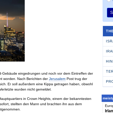
S
TH
ISR
IRA
HI
TE
bad-Gebäude eingedrungen und noch vor dem Eintreffen der
nt worden. Nach Berichten der
Jerusalem
Post trug der
PR
sich. Er soll außerdem eine Kippa getragen haben, obwohl
 Verletzte wurden nicht gemeldet.
meistg
Hauptquartiers in Crown Heights, einem der bekanntesten
ofort, stellten den Mann und brachten ihn aus dem
Europ
festgenommen.
Irla