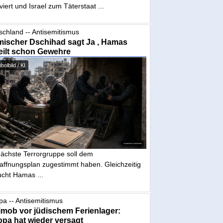
iviert und Israel zum Täterstaat ...
schland -- Antisemitismus
mischer Dschihad sagt Ja , Hamas
eilt schon Gewehre
olbild / KI
nächste Terrorgruppe soll dem
affnungsplan zugestimmt haben. Gleichzeitig
ucht Hamas ...
pa -- Antisemitismus
mob vor jüdischem Ferienlager:
pa hat wieder versagt