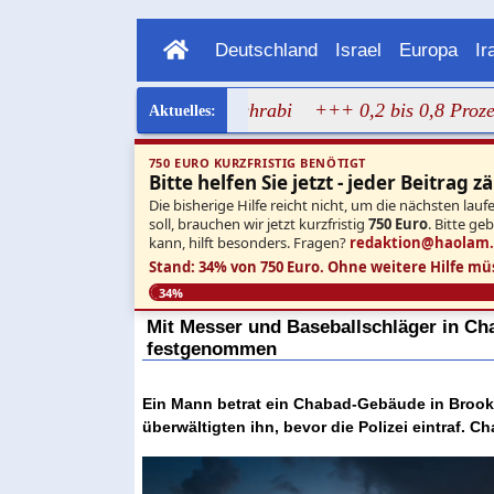
Deutschland
Israel
Europa
Ir
agen Bild von Dalal Mughrabi
+++ 0,2 bis 0,8 Prozent: N
750 EURO KURZFRISTIG BENÖTIGT
Bitte helfen Sie jetzt - jeder Beitrag zä
Die bisherige Hilfe reicht nicht, um die nächsten l
soll, brauchen wir jetzt kurzfristig
750 Euro
. Bitte ge
kann, hilft besonders. Fragen?
redaktion@haolam
Stand: 34% von 750 Euro.
Ohne weitere Hilfe mü
34%
Mit Messer und Baseballschläger in C
festgenommen
Ein Mann betrat ein Chabad-Gebäude in Brook
überwältigten ihn, bevor die Polizei eintraf. 