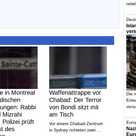
relat
Deut
Isla
vert
Symb
e in Montreal
Waffenattrappe vor
Die 
üdischen
Chabad: Der Terror
Entw
tungen: Rabbi
von Bondi sitzt mit
vers
 Mizrahi
am Tisch
 Polizei prüft
Euro
Vor einem Chabad-Zentrum
st des
Nazi
in Sydney richteten zwei ...
Euro