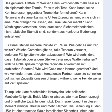
Das geplante Treffen im Weißen Haus wird deshalb mehr sein als
ein diplomatischer Termin. Es wird ein Test. Kann Israel seine
Kerninteressen gegenüber Trump klar formulieren? Kann
Netanyahu die amerikanische Unterstützung sichern, ohne sich in
eine Rolle drängen zu lassen, die Israel kleiner macht? Kann
Washington verstehen, dass israelische Sicherheitsbedenken
nicht taktische Sturheit sind, sondern aus konkreter Bedrohung
entstehen?
Für Israel stehen mehrere Punkte im Raum. Wie geht es mit Iran
weiter? Welche Garantien gibt es, falls Teheran versucht,
verlorene Fähigkeiten wieder aufzubauen? Wie wird verhindert,
dass Hisbollah oder andere Stellvertreter neue Waffen erhalten?
Welche Rolle spielen mögliche regionale Abkommen mit
arabischen Staaten? Wie wird Gaza nach Hamas geordnet? Und
wie verhindert man, dass internationale Partner Israel zu schnellen
politischen Zugeständnissen drängen, während seine Feinde weiter
auf Zeit spielen?
Trump liebt klare Machtbilder. Netanyahu liebt politische
Manövrierfähigkeit. Beide Männer wissen, wie man Druck erzeugt
und öffentliche Erzählungen nutzt. Doch Israel braucht in diesem
Moment weniger Theater und mehr Klarheit. Die Beziehung zu den
USA ist eine tragende Säule israelischer Sicherheit. Aber jede