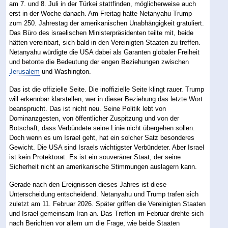
am 7. und 8. Juli in der Türkei stattfinden, möglicherweise auch
erst in der Woche danach. Am Freitag hatte Netanyahu Trump
zum 250. Jahrestag der amerikanischen Unabhängigkeit gratuliert.
Das Büro des israelischen Ministerpräsidenten teilte mit, beide
hätten vereinbart, sich bald in den Vereinigten Staaten zu treffen.
Netanyahu würdigte die USA dabei als Garanten globaler Freiheit
und betonte die Bedeutung der engen Beziehungen zwischen
Jerusalem
und Washington.
Das ist die offizielle Seite. Die inoffizielle Seite klingt rauer. Trump
will erkennbar klarstellen, wer in dieser Beziehung das letzte Wort
beansprucht. Das ist nicht neu. Seine Politik lebt von
Dominanzgesten, von öffentlicher Zuspitzung und von der
Botschaft, dass Verbündete seine Linie nicht übergehen sollen.
Doch wenn es um Israel geht, hat ein solcher Satz besonderes
Gewicht. Die USA sind Israels wichtigster Verbündeter. Aber Israel
ist kein Protektorat. Es ist ein souveräner Staat, der seine
Sicherheit nicht an amerikanische Stimmungen auslagern kann.
Gerade nach den Ereignissen dieses Jahres ist diese
Unterscheidung entscheidend. Netanyahu und Trump trafen sich
zuletzt am 11. Februar 2026. Später griffen die Vereinigten Staaten
und Israel gemeinsam Iran an. Das Treffen im Februar drehte sich
nach Berichten vor allem um die Frage, wie beide Staaten