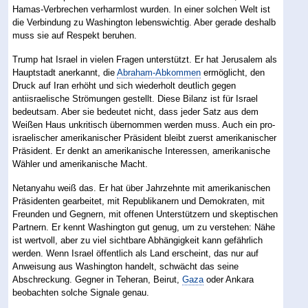
Hamas-Verbrechen verharmlost wurden. In einer solchen Welt ist
die Verbindung zu Washington lebenswichtig. Aber gerade deshalb
muss sie auf Respekt beruhen.
Trump hat Israel in vielen Fragen unterstützt. Er hat Jerusalem als
Hauptstadt anerkannt, die
Abraham-Abkommen
ermöglicht, den
Druck auf Iran erhöht und sich wiederholt deutlich gegen
antiisraelische Strömungen gestellt. Diese Bilanz ist für Israel
bedeutsam. Aber sie bedeutet nicht, dass jeder Satz aus dem
Weißen Haus unkritisch übernommen werden muss. Auch ein pro-
israelischer amerikanischer Präsident bleibt zuerst amerikanischer
Präsident. Er denkt an amerikanische Interessen, amerikanische
Wähler und amerikanische Macht.
Netanyahu weiß das. Er hat über Jahrzehnte mit amerikanischen
Präsidenten gearbeitet, mit Republikanern und Demokraten, mit
Freunden und Gegnern, mit offenen Unterstützern und skeptischen
Partnern. Er kennt Washington gut genug, um zu verstehen: Nähe
ist wertvoll, aber zu viel sichtbare Abhängigkeit kann gefährlich
werden. Wenn Israel öffentlich als Land erscheint, das nur auf
Anweisung aus Washington handelt, schwächt das seine
Abschreckung. Gegner in Teheran, Beirut,
Gaza
oder Ankara
beobachten solche Signale genau.