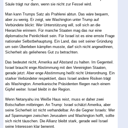
Säule trägt nur dann, wenn sie nicht zur Fessel wird.
Man kann Trumps Satz als Prahlerei abtun. Das wäre bequem,
aber zu wenig. Er zeigt, wie Washington unter Trump auf
Verbündete blickt: Wer Unterstützung will, soll sich an die
Hierarchie erinnern. Für manche Staaten mag das nur eine
diplomatische Peinlichkeit sein. Für Israel ist es eine ernste Frage
nationaler Selbstbehauptung. Ein Land, das seit seiner Gründung
um sein Überleben kämpfen musste, darf sich nicht angewöhnen,
Sicherheit als geliehenes Gut zu betrachten.
Das bedeutet nicht, Amerika auf Abstand zu halten. Im Gegenteil.
Israel braucht enge Abstimmung mit den Vereinigten Staaten,
gerade jetzt. Aber enge Abstimmung heißt nicht Unterordnung. Ein
starker Verbündeter respektiert, dass Israel andere Risiken trägt
als Washington. Amerikanische Präsidenten fliegen nach einem
Gipfel weiter. Israel bleibt in der Region.
Wenn Netanyahu ins Weiße Haus reist, muss er daher zwei
Botschaften mitbringen. An Trump: Israel schätzt Amerika, aber
seine Sicherheit ist nicht verhandelbar. An die Gegner Israels: Wer
auf Spannungen zwischen Jerusalem und Washington hofft, sollte
sich nicht täuschen. Die Allianz bleibt stark, gerade weil Israel
seine Interessen klar benennt.