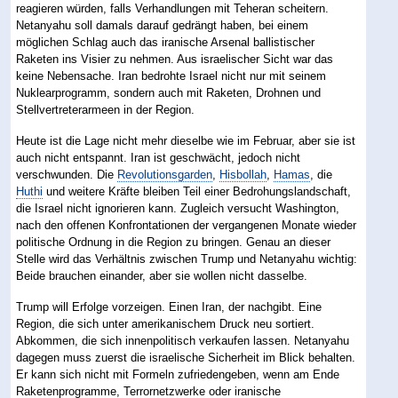
reagieren würden, falls Verhandlungen mit Teheran scheitern.
Netanyahu soll damals darauf gedrängt haben, bei einem
möglichen Schlag auch das iranische Arsenal ballistischer
Raketen ins Visier zu nehmen. Aus israelischer Sicht war das
keine Nebensache. Iran bedrohte Israel nicht nur mit seinem
Nuklearprogramm, sondern auch mit Raketen, Drohnen und
Stellvertreterarmeen in der Region.
Heute ist die Lage nicht mehr dieselbe wie im Februar, aber sie ist
auch nicht entspannt. Iran ist geschwächt, jedoch nicht
verschwunden. Die
Revolutionsgarden
,
Hisbollah
,
Hamas
, die
Huthi
und weitere Kräfte bleiben Teil einer Bedrohungslandschaft,
die Israel nicht ignorieren kann. Zugleich versucht Washington,
nach den offenen Konfrontationen der vergangenen Monate wieder
politische Ordnung in die Region zu bringen. Genau an dieser
Stelle wird das Verhältnis zwischen Trump und Netanyahu wichtig:
Beide brauchen einander, aber sie wollen nicht dasselbe.
Trump will Erfolge vorzeigen. Einen Iran, der nachgibt. Eine
Region, die sich unter amerikanischem Druck neu sortiert.
Abkommen, die sich innenpolitisch verkaufen lassen. Netanyahu
dagegen muss zuerst die israelische Sicherheit im Blick behalten.
Er kann sich nicht mit Formeln zufriedengeben, wenn am Ende
Raketenprogramme, Terrornetzwerke oder iranische