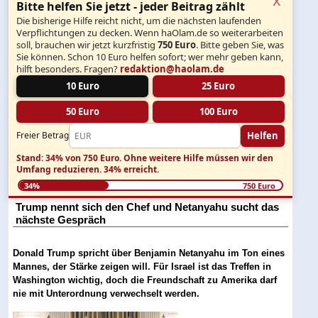
Bitte helfen Sie jetzt - jeder Beitrag zählt
Die bisherige Hilfe reicht nicht, um die nächsten laufenden
Verpflichtungen zu decken. Wenn haOlam.de so weiterarbeiten
soll, brauchen wir jetzt kurzfristig
750 Euro
. Bitte geben Sie, was
Sie können. Schon 10 Euro helfen sofort; wer mehr geben kann,
hilft besonders. Fragen?
redaktion@haolam.de
10 Euro
25 Euro
50 Euro
100 Euro
Helfen
Freier Betrag
Stand: 34% von 750 Euro.
Ohne weitere Hilfe müssen wir den
Umfang reduzieren.
34% erreicht.
34%
750 Euro
Trump nennt sich den Chef und Netanyahu sucht das
nächste Gespräch
Donald Trump spricht über Benjamin Netanyahu im Ton eines
Mannes, der Stärke zeigen will. Für Israel ist das Treffen in
Washington wichtig, doch die Freundschaft zu Amerika darf
nie mit Unterordnung verwechselt werden.