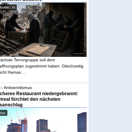
olbild / KI
nächste Terrorgruppe soll dem
affnungsplan zugestimmt haben. Gleichzeitig
ucht Hamas ...
-- Antisemitismus
cheres Restaurant niedergebrannt:
real fürchtet den nächsten
sanschlag
abay