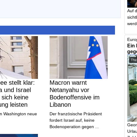
Auf 
sich
werd
Euro
Ein 
geg
The
e stellt klar:
Macron warnt
 und Israel
Netanyahu vor
sich keine
Bodenoffensive im
ng leisten
Libanon
n Washington neue
Der französische Präsident
fordert Israel auf, keine
Geor
Bodenoperation gegen ...
Urlau