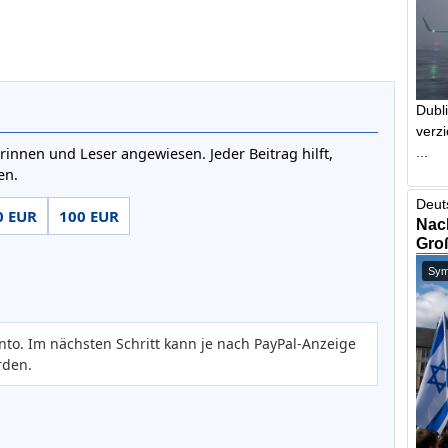
Dubl
verzi
...
rinnen und Leser angewiesen. Jeder Beitrag hilft,
en.
Deut
0 EUR
100 EUR
Nach
Gro
Symb
nto. Im nächsten Schritt kann je nach PayPal-Anzeige
rden.