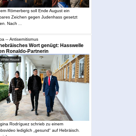
dem Römerberg soll Ende August ein
tbares Zeichen gegen Judenhass gesetzt
en. Nach ...
pa -- Antisemitismus
hebräisches Wort genügt: Hasswelle
en Ronaldo-Partnerin
 White House
gina Rodríguez schrieb zu einem
bsvideo lediglich „gesund“ auf Hebräisch.