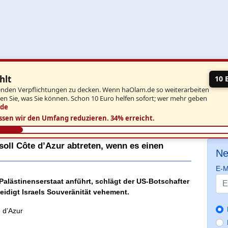
hlt
10 
aufenden Verpflichtungen zu decken. Wenn haOlam.de so weiterarbeiten
ben Sie, was Sie können. Schon 10 Euro helfen sofort; wer mehr geben
.de
ssen wir den Umfang reduzieren.
34% erreicht.
oll Côte d’Azur abtreten, wenn es einen
Ne
E-M
Palästinenserstaat anführt, schlägt der US-Botschafter
teidigt Israels Souveränität vehement.