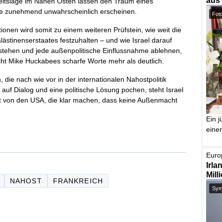
aus
eitslage im Nahen Osten lassen den Traum eines
ele zunehmend unwahrscheinlich erscheinen.
Foto
ionen wird somit zu einem weiteren Prüfstein, wie weit die
alästinenserstaates festzuhalten – und wie Israel darauf
s stehen und jede außenpolitische Einflussnahme ablehnen,
cht Mike Huckabees scharfe Worte mehr als deutlich.
 die nach wie vor in der internationalen Nahostpolitik
uf Dialog und eine politische Lösung pochen, steht Israel
ützt von den USA, die klar machen, dass keine Außenmacht
Ein j
einer
Europ
Irla
Mill
NAHOST
FRANKREICH
Symb