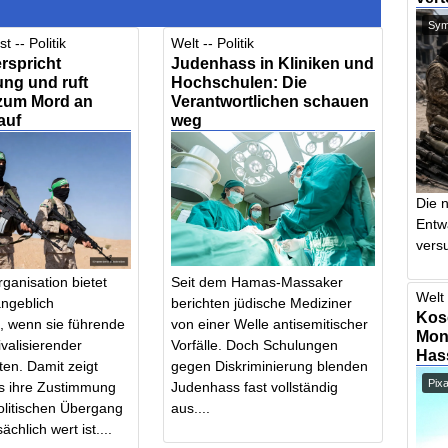
Symb
t -- Politik
Welt -- Politik
rspricht
Judenhass in Kliniken und
ng und ruft
Hochschulen: Die
 zum Mord an
Verantwortlichen schauen
auf
weg
Die 
Entw
vers
rganisation bietet
Seit dem Hamas-Massaker
Welt 
ngeblich
berichten jüdische Mediziner
Kos
it, wenn sie führende
von einer Welle antisemitischer
Mont
ivalisierender
Vorfälle. Doch Schulungen
Has
en. Damit zeigt
gegen Diskriminierung blenden
Pix
 ihre Zustimmung
Judenhass fast vollständig
olitischen Übergang
aus....
ächlich wert ist....