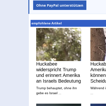
Ohne PayPal unterstützen
empfohlene Artikel
Huckabee
Huckabe
widerspricht Trump
Amerika
und erinnert Amerika
können 
an Israels Bedeutung
Scheidu
Trump behauptet, ohne ihn
Während i
gebe es Israel ...
...