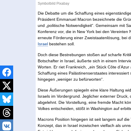
Symbolbild Pixabay
Die Debatte um die Schaffung eines eigenständigen
Präsident Emmanuel Macron bezeichnete die Gründu
und „politische Notwendigkeit“. Gemeinsam mit Sau
Konferenz vor, die in New York bei den Vereinten 
erneute Förderung einer Zweistaatenlösung, bei de
Israel
bestehen soll.
Doch diese Bestrebungen stoßen auf scharfe Kriti
Botschafter in Israel, äußerte sich in einem Inte
Worten. Er riet Frankreich, „ein Stück Côte d’Azur 
Schaffung eines Palästinenserstaates interessiert
hingegen „weniger zu befürworten“.
Diese Äußerungen spiegeln eine klare Haltung wid
Israels im Vordergrund. Jeglicher externer Druck, d
abgelehnt. Die Vorstellung, eine fremde Macht kön
Volkes entscheiden, stößt in Washington auf erbit
Macrons Position hingegen ist seit langem auf di
Konzept, das in Israel inzwischen vielfach als unrea