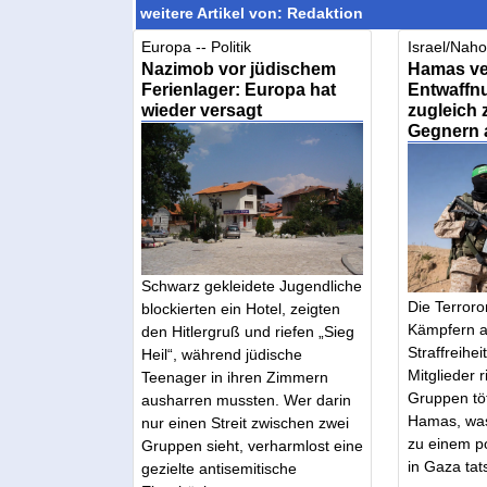
weitere Artikel von: Redaktion
Europa -- Politik
Israel/Nahos
Nazimob vor jüdischem
Hamas ve
Ferienlager: Europa hat
Entwaffnu
wieder versagt
zugleich
Gegnern 
Schwarz gekleidete Jugendliche
Die Terroro
blockierten ein Hotel, zeigten
Kämpfern a
den Hitlergruß und riefen „Sieg
Straffreihe
Heil“, während jüdische
Mitglieder r
Teenager in ihren Zimmern
Gruppen töt
ausharren mussten. Wer darin
Hamas, was
nur einen Streit zwischen zwei
zu einem p
Gruppen sieht, verharmlost eine
in Gaza tats
gezielte antisemitische