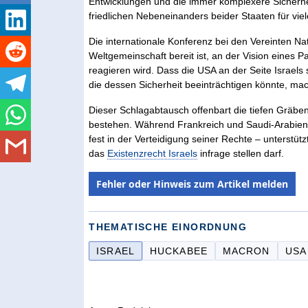
Entwicklungen und die immer komplexere Sicherh
friedlichen Nebeneinanders beider Staaten für vi
Die internationale Konferenz bei den Vereinten Nat
Weltgemeinschaft bereit ist, an der Vision eines P
reagieren wird. Dass die USA an der Seite Israel
die dessen Sicherheit beeinträchtigen könnte, ma
Dieser Schlagabtausch offenbart die tiefen Gräben,
bestehen. Während Frankreich und Saudi-Arabien a
fest in der Verteidigung seiner Rechte – unterst
das
Existenzrecht Israels
infrage stellen darf.
Fehler oder Hinweis zum Artikel melden
THEMATISCHE EINORDNUNG
ISRAEL
HUCKABEE
MACRON
USA