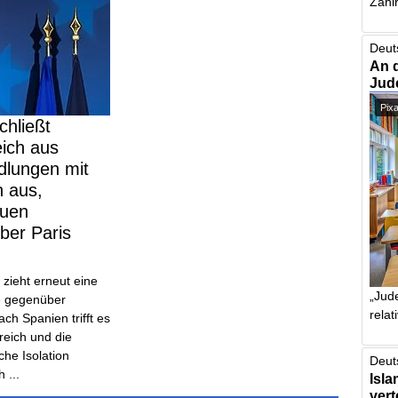
Zahlr
Deut
An 
Jud
Pix
chließt
ich aus
dlungen mit
n aus,
auen
ber Paris
zieht erneut eine
„Jude
ie gegenüber
relat
ch Spanien trifft es
reich und die
che Isolation
Deut
h ...
Isla
vert