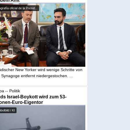
 dem Amt
grafía oficial de la Presid...
üdischer New Yorker wird wenige Schritte von
 Synagoge entfernt niedergestochen. ...
a -- Politik
nds Israel-Boykott wird zum 53-
ionen-Euro-Eigentor
olbild / KI