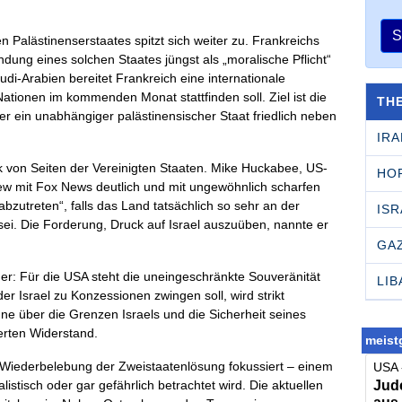
S
 Palästinenserstaates spitzt sich weiter zu. Frankreichs
ng eines solchen Staates jüngst als „moralische Pflicht“
di-Arabien bereitet Frankreich eine internationale
Nationen im kommenden Monat stattfinden soll. Ziel ist die
TH
r ein unabhängiger palästinensischer Staat friedlich neben
IRA
k von Seiten der Vereinigten Staaten. Mike Huckabee, US-
HO
rview mit Fox News deutlich und mit ungewöhnlich scharfen
abzutreten“, falls das Land tatsächlich so sehr an der
ISR
 sei. Die Forderung, Druck auf Israel auszuüben, nannte er
GA
er: Für die USA steht die uneingeschränkte Souveränität
LI
er Israel zu Konzessionen zwingen soll, wird strikt
ne über die Grenzen Israels und die Sicherheit seines
terten Widerstand.
meistg
e Wiederbelebung der Zweistaatenlösung fokussiert – einem
USA 
Jude
listisch oder gar gefährlich betrachtet wird. Die aktuellen