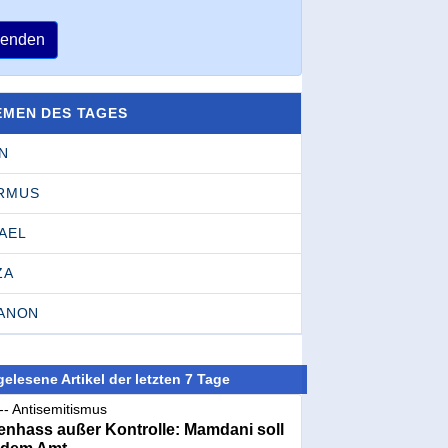
enden
EMEN DES TAGES
N
RMUS
AEL
ZA
BANON
elesene Artikel der letzten 7 Tage
-- Antisemitismus
nhass außer Kontrolle: Mamdani soll