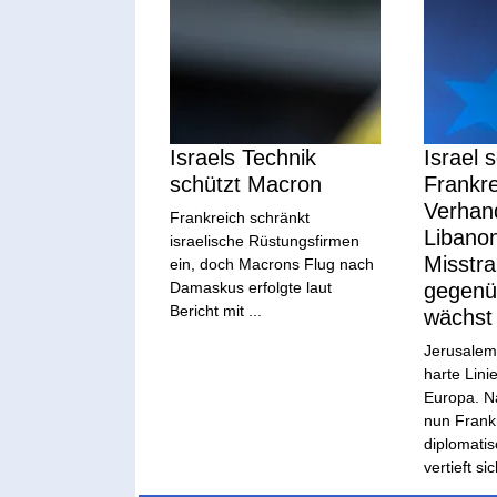
Israels Technik
Israel s
schützt Macron
Frankre
Verhan
Frankreich schränkt
Libano
israelische Rüstungsfirmen
Misstr
ein, doch Macrons Flug nach
Damaskus erfolgte laut
gegenü
Bericht mit ...
wächst
Jerusalem 
harte Lin
Europa. Na
nun Frank
diplomatis
vertieft sic