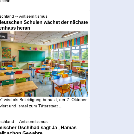
eiche ...
schland -- Antisemitismus
deutschen Schulen wächst der nächste
enhass heran
abay
“ wird als Beleidigung benutzt, der 7. Oktober
iviert und Israel zum Täterstaat ...
schland -- Antisemitismus
mischer Dschihad sagt Ja , Hamas
eilt schon Gewehre