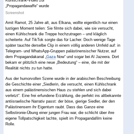
Screenshot
Amit Ramot, 25 Jahre alt, aus Elkana, wollte eigentlich nur einen
lustigen Moment teilen: Sie filmte sich dabei, wie sie versucht,
einen Kühlschrank die Treppe hochzutragen – und kläglich
scheiterte. Auf TikTok sorgte das für Lacher. Doch wenige Tage
später tauchte derselbe Clip in einem völlig anderen Umfeld auf: in
Telegram- und WhatsApp-Gruppen palästinensischer Nutzer, auf
dem Propagandakanal „
Gaza
Now“ und sogar bei Al Jazeera. Dort
bekam er plötzlich eine neue „Bedeutung“ – eine, die mit der
Realität nichts zu tun hatte.
Aus der humorvollen Szene wurde in der arabischen Beschreibung
die Geschichte einer „Siedlerin, die versucht, einen Kühlschrank
aus einem palästinensischen Haus zu stehlen und sich dabei
verletzt“. Eine frei erfundene Erzählung, die perfekt ins altbekannte
antiisraelische Narrativ passt: der böse, gierige Siedler, der den
Palästinensern ihr Eigentum raubt. Dass das Ganze eine
Selbstironie-Übung einer jungen Frau war, die schlicht über ihre
eigene Tollpatschigkeit lachte, spielt im Propagandafilm keine
Rolle.