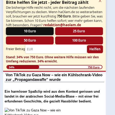
Bitte helfen Sie jetzt - jeder Beitrag zählt
Die bisherige Hilfe reicht nicht, um die nächsten laufenden
Verpflichtungen zu decken. Wenn haOlam.de so weiterarbeiten
soll, brauchen wir jetzt kurzfristig
750 Euro
. Bitte geben Sie, was
Sie können. Schon 10 Euro helfen sofort; wer mehr geben kann,
hilft besonders. Fragen?
redaktion@haolam.de
10 Euro
25 Euro
50 Euro
100 Euro
Helfen
Freier Betrag
Stand: 34% von 750 Euro.
Ohne weitere Hilfe müssen wir den
Umfang reduzieren.
34% erreicht.
34%
750 Euro
Von TikTok zu Gaza Now – wie ein Kühlschrank-Video
zur „Propagandawaffe“ wurde
Ein harmloser Spaßclip wird aus dem Kontext gerissen und
landet in der arabischen Social-Media-Blase – mit einer frei
erfundenen Geschichte, die gezielt Hassbilder bedient.