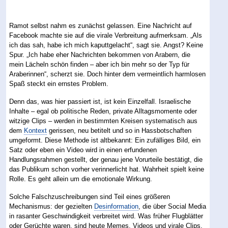
Ramot selbst nahm es zunächst gelassen. Eine Nachricht auf
Facebook machte sie auf die virale Verbreitung aufmerksam. „Als
ich das sah, habe ich mich kaputtgelacht“, sagt sie. Angst? Keine
Spur. „Ich habe eher Nachrichten bekommen von Arabern, die
mein Lächeln schön finden – aber ich bin mehr so der Typ für
Araberinnen“, scherzt sie. Doch hinter dem vermeintlich harmlosen
Spaß steckt ein ernstes Problem.
Denn das, was hier passiert ist, ist kein Einzelfall. Israelische
Inhalte – egal ob politische Reden, private Alltagsmomente oder
witzige Clips – werden in bestimmten Kreisen systematisch aus
dem
Kontext
gerissen, neu betitelt und so in Hassbotschaften
umgeformt. Diese Methode ist altbekannt: Ein zufälliges Bild, ein
Satz oder eben ein Video wird in einen erfundenen
Handlungsrahmen gestellt, der genau jene Vorurteile bestätigt, die
das Publikum schon vorher verinnerlicht hat. Wahrheit spielt keine
Rolle. Es geht allein um die emotionale Wirkung.
Solche Falschzuschreibungen sind Teil eines größeren
Mechanismus: der gezielten
Desinformation
, die über Social Media
in rasanter Geschwindigkeit verbreitet wird. Was früher Flugblätter
oder Gerüchte waren, sind heute Memes, Videos und virale Clips.