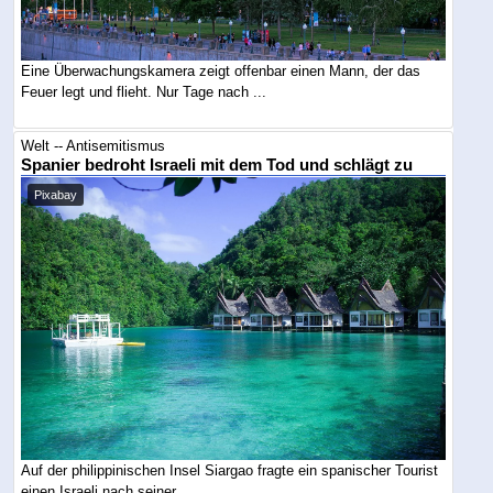
Eine Überwachungskamera zeigt offenbar einen Mann, der das
Feuer legt und flieht. Nur Tage nach ...
Welt -- Antisemitismus
Spanier bedroht Israeli mit dem Tod und schlägt zu
Pixabay
Auf der philippinischen Insel Siargao fragte ein spanischer Tourist
einen Israeli nach seiner ...