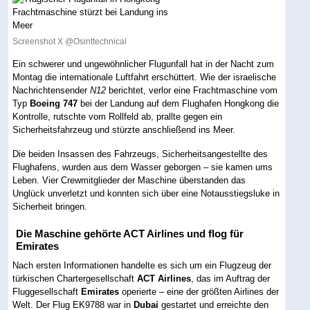
Screenshot X @Osinttechnical
Ein schwerer und ungewöhnlicher Flugunfall hat in der Nacht zum
Montag die internationale Luftfahrt erschüttert. Wie der israelische
Nachrichtensender
N12
berichtet, verlor eine Frachtmaschine vom
Typ
Boeing 747
bei der Landung auf dem Flughafen Hongkong die
Kontrolle, rutschte vom Rollfeld ab, prallte gegen ein
Sicherheitsfahrzeug und stürzte anschließend ins Meer.
Die beiden Insassen des Fahrzeugs, Sicherheitsangestellte des
Flughafens, wurden aus dem Wasser geborgen – sie kamen ums
Leben. Vier Crewmitglieder der Maschine überstanden das
Unglück unverletzt und konnten sich über eine Notausstiegsluke in
Sicherheit bringen.
Die Maschine gehörte ACT Airlines und flog für
Emirates
Nach ersten Informationen handelte es sich um ein Flugzeug der
türkischen Chartergesellschaft
ACT Airlines
, das im Auftrag der
Fluggesellschaft
Emirates
operierte – eine der größten Airlines der
Welt. Der Flug EK9788 war in
Dubai
gestartet und erreichte den