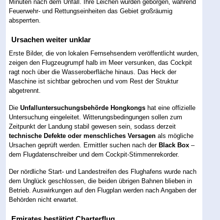
Minuten nach dem Unfall. Ihre Leichen wurden geborgen, während
Feuerwehr- und Rettungseinheiten das Gebiet großräumig
absperrten.
Ursachen weiter unklar
Erste Bilder, die von lokalen Fernsehsendern veröffentlicht wurden,
zeigen den Flugzeugrumpf halb im Meer versunken, das Cockpit
ragt noch über die Wasseroberfläche hinaus. Das Heck der
Maschine ist sichtbar gebrochen und vom Rest der Struktur
abgetrennt.
Die
Unfalluntersuchungsbehörde Hongkongs
hat eine offizielle
Untersuchung eingeleitet. Witterungsbedingungen sollen zum
Zeitpunkt der Landung stabil gewesen sein, sodass derzeit
technische Defekte oder menschliches Versagen
als mögliche
Ursachen geprüft werden. Ermittler suchen nach der
Black Box
–
dem Flugdatenschreiber und dem Cockpit-Stimmenrekorder.
Der nördliche Start- und Landestreifen des Flughafens wurde nach
dem Unglück geschlossen, die beiden übrigen Bahnen blieben in
Betrieb. Auswirkungen auf den Flugplan werden nach Angaben der
Behörden nicht erwartet.
Emirates bestätigt Charterflug