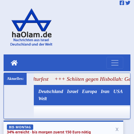
Kulturfest
+++ Schiiten gegen Hisbollah: Gemayel ruft zu
Deutschland
Israel
Europa
Iran
USA
Welt
x
BIS MONTAG
34% erreicht · bis morgen zuerst 150 Euro nötig