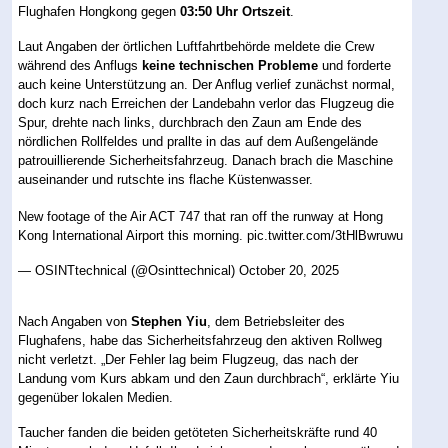
Flughafen Hongkong gegen
03:50 Uhr Ortszeit
.
Laut Angaben der örtlichen Luftfahrtbehörde meldete die Crew
während des Anflugs
keine technischen Probleme
und forderte
auch keine Unterstützung an. Der Anflug verlief zunächst normal,
doch kurz nach Erreichen der Landebahn verlor das Flugzeug die
Spur, drehte nach links, durchbrach den Zaun am Ende des
nördlichen Rollfeldes und prallte in das auf dem Außengelände
patrouillierende Sicherheitsfahrzeug. Danach brach die Maschine
auseinander und rutschte ins flache Küstenwasser.
New footage of the Air ACT 747 that ran off the runway at Hong
Kong International Airport this morning.
pic.twitter.com/3tHlBwruwu
— OSINTtechnical (@Osinttechnical)
October 20, 2025
Nach Angaben von
Stephen Yiu
, dem Betriebsleiter des
Flughafens, habe das Sicherheitsfahrzeug den aktiven Rollweg
nicht verletzt. „Der Fehler lag beim Flugzeug, das nach der
Landung vom Kurs abkam und den Zaun durchbrach“, erklärte Yiu
gegenüber lokalen Medien.
Taucher fanden die beiden getöteten Sicherheitskräfte rund 40