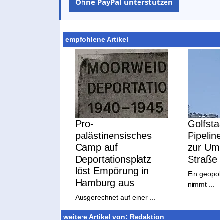
Ohne PayPal unterstützen
empfohlene Artikel
Pro-
Golfsta
palästinensisches
Pipelin
Camp auf
zur Um
Deportationsplatz
Straße
löst Empörung in
Ein geopol
Hamburg aus
nimmt ...
Ausgerechnet auf einer ...
weitere Artikel von: Redaktion