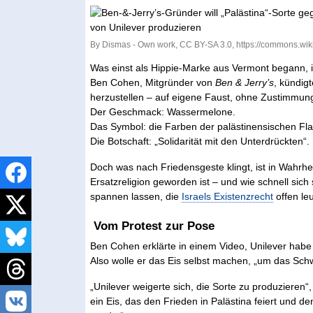
By Dismas - Own work, CC BY-SA 3.0, https://commons.wi
Was einst als Hippie-Marke aus Vermont begann, ist
Ben Cohen, Mitgründer von
Ben & Jerry’s
, kündig
herzustellen – auf eigene Faust, ohne Zustimmun
Der Geschmack: Wassermelone.
Das Symbol: die Farben der palästinensischen Fl
Die Botschaft: „Solidarität mit den Unterdrückten“.
Doch was nach Friedensgeste klingt, ist in Wahrhe
Ersatzreligion geworden ist – und wie schnell sich
spannen lassen, die
Israels Existenzrecht
offen le
Vom Protest zur Pose
Ben Cohen erklärte in einem Video, Unilever habe 
Also wolle er das Eis selbst machen, „um das Sch
„Unilever weigerte sich, die Sorte zu produzieren“
ein Eis, das den Frieden in Palästina feiert und 