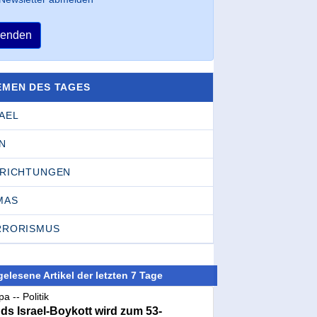
enden
EMEN DES TAGES
AEL
N
NRICHTUNGEN
MAS
RRORISMUS
elesene Artikel der letzten 7 Tage
a -- Politik
nds Israel-Boykott wird zum 53-