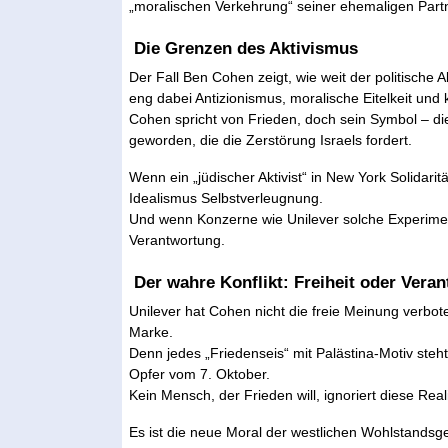
„moralischen Verkehrung“ seiner ehemaligen Part
Die Grenzen des Aktivismus
Der Fall Ben Cohen zeigt, wie weit der politische 
eng dabei Antizionismus, moralische Eitelkeit und k
Cohen spricht von Frieden, doch sein Symbol – d
geworden, die die Zerstörung Israels fordert.
Wenn ein „jüdischer Aktivist“ in New York Solidaritä
Idealismus Selbstverleugnung.
Und wenn Konzerne wie Unilever solche Experime
Verantwortung.
Der wahre Konflikt: Freiheit oder Vera
Unilever hat Cohen nicht die freie Meinung verbot
Marke.
Denn jedes „Friedenseis“ mit Palästina-Motiv steh
Opfer vom 7. Oktober.
Kein Mensch, der Frieden will, ignoriert diese Reali
Es ist die neue Moral der westlichen Wohlstandsgesel