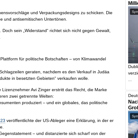
Mill
Symb
amensvorschläge und Verpackungsdesigns zu schicken. Die
e und antisemitischen Untertönen.
. Doch sein „Widerstand“ richtet sich nicht gegen Gewalt,
.
 Plattform für politische Botschaften – von Klimawandel
Dubl
 Schlagzeilen geraten, nachdem es den Verkauf in Judäa
verzi
odukte in besetzten Gebieten“ verkaufen wolle.
...
e Lizenznehmer Avi Zinger erstritt das Recht, die Marke
Deut
ieren zwei getrennte Welten:
Nach
nsumenten produziert – und ein globales, das politische
Gro
Symb
023
veröffentlichte der US-Ableger eine Erklärung, in der er
e.
 Gegenstatement – und distanzierte sich scharf von der