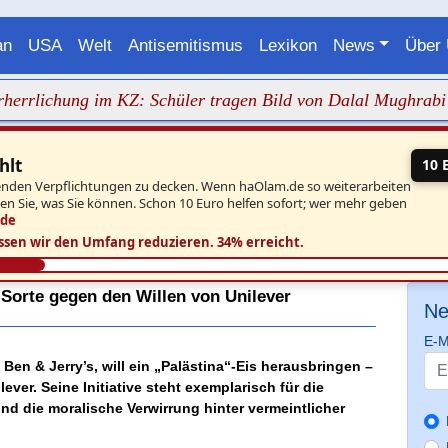
an
USA
Welt
Antisemitismus
Lexikon
News
Über
chung im KZ: Schüler tragen Bild von Dalal Mughrabi
+++ 
hlt
10 
aufenden Verpflichtungen zu decken. Wenn haOlam.de so weiterarbeiten
ben Sie, was Sie können. Schon 10 Euro helfen sofort; wer mehr geben
.de
ssen wir den Umfang reduzieren.
34% erreicht.
-Sorte gegen den Willen von Unilever
Ne
E-M
en & Jerry’s, will ein „Palästina“-Eis herausbringen –
ver. Seine Initiative steht exemplarisch für die
d die moralische Verwirrung hinter vermeintlicher