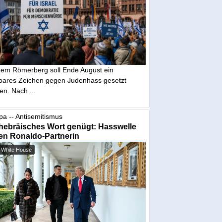
dem Römerberg soll Ende August ein
tbares Zeichen gegen Judenhass gesetzt
en. Nach ...
pa -- Antisemitismus
hebräisches Wort genügt: Hasswelle
en Ronaldo-Partnerin
 White House