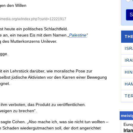
S
kimedia.org/w/index.php?curid=12221917
 heute ein politisches Schlachtfeld.
te an, ein neues Eis mit dem Namen
„
Palestine
“
TH
g des Mutterkonzerns Unilever.
ISR
agge.
IRA
it ein Lehrstück darüber, wie moralische Pose zur
HI
 selbst jüdische Aktivisten vor den Karren einer Bewegung
ugnet.
HA
TE
ihm verboten, das Produkt zu veröffentlichen.
weigen zu brechen“.
meistg
, sagte Cohen. „Also mache ich, was sie nicht tun wollten –
Europ
den Schaden wiedergutmachen soll, der dort angerichtet
Irla