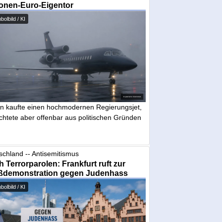
ionen-Euro-Eigentor
olbild / KI
in kaufte einen hochmodernen Regierungsjet,
chtete aber offenbar aus politischen Gründen
schland -- Antisemitismus
 Terrorparolen: Frankfurt ruft zur
ßdemonstration gegen Judenhass
olbild / KI