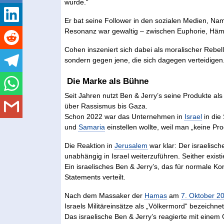
wurde.“
Er bat seine Follower in den sozialen Medien, N
Resonanz war gewaltig – zwischen Euphorie, Häm
Cohen inszeniert sich dabei als moralischer Rebell
sondern gegen jene, die sich dagegen verteidigen
Die Marke als Bühne
Seit Jahren nutzt Ben & Jerry’s seine Produkte als
über Rassismus bis Gaza.
Schon 2022 war das Unternehmen in
Israel
in die
und
Samaria
einstellen wollte, weil man „keine Pr
Die Reaktion in
Jerusalem
war klar: Der israelisch
unabhängig in Israel weiterzuführen. Seither exist
Ein israelisches Ben & Jerry’s, das für normale Ko
Statements verteilt.
Nach dem Massaker der
Hamas
am
7. Oktober 2
Israels Militäreinsätze als „Völkermord“ bezeichnet
Das israelische Ben & Jerry’s reagierte mit einem