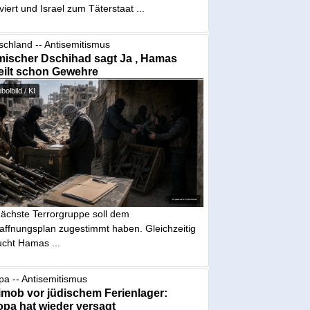
iviert und Israel zum Täterstaat ...
schland -- Antisemitismus
mischer Dschihad sagt Ja , Hamas
eilt schon Gewehre
olbild / KI
nächste Terrorgruppe soll dem
affnungsplan zugestimmt haben. Gleichzeitig
ucht Hamas ...
pa -- Antisemitismus
mob vor jüdischem Ferienlager:
pa hat wieder versagt