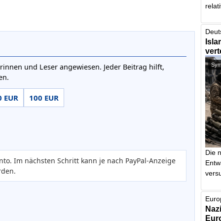
relat
Deut
Isla
vert
Symb
rinnen und Leser angewiesen. Jeder Beitrag hilft,
en.
0 EUR
100 EUR
Die 
nto. Im nächsten Schritt kann je nach PayPal-Anzeige
Entw
rden.
vers
Euro
Nazi
Euro