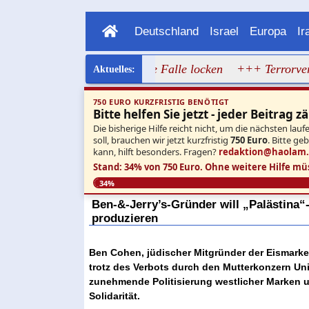
Deutschland
Israel
Europa
Ir
Entwaffnungsdeal in die Falle locken
+++ Terrorverherrli
750 EURO KURZFRISTIG BENÖTIGT
Bitte helfen Sie jetzt - jeder Beitrag zä
Die bisherige Hilfe reicht nicht, um die nächsten l
soll, brauchen wir jetzt kurzfristig
750 Euro
. Bitte ge
kann, hilft besonders. Fragen?
redaktion@haolam
Stand: 34% von 750 Euro.
Ohne weitere Hilfe mü
34%
Ben-&-Jerry’s-Gründer will „Palästina“
produzieren
Ben Cohen, jüdischer Mitgründer der Eismarke B
trotz des Verbots durch den Mutterkonzern Unile
zunehmende Politisierung westlicher Marken un
Solidarität.