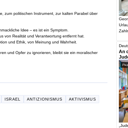
e, zum politischen Instrument, zur kalten Parabel über
Geor
Urlau
hmackliche Idee – es ist ein Symptom.
Zahlr
mus von Realität und Verantwortung entfernt hat.
otion und Ethik, von Meinung und Wahrheit.
Deut
An 
ren und Opfer zu ignorieren, bleibt sie ein moralischer
Jud
Pix
ISRAEL
ANTIZIONISMUS
AKTIVISMUS
„Jude