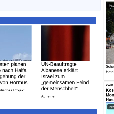
Pixa
aten planen
UN-Beauftragte
Schw
e nach Haifa
Albanese erklärt
Hotel
gehung der
Israel zum
 von Hormus
„gemeinsamen Feind
Welt 
der Menschheit“
Kos
itisches Projekt
Mont
Auf einem ...
Has
Pix