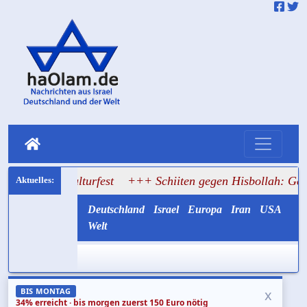
Kulturfest
+++ Schiiten gegen Hisbollah: Gemayel ruft zu
Deutschland
Israel
Europa
Iran
USA
Welt
x
BIS MONTAG
34% erreicht · bis morgen zuerst 150 Euro nötig