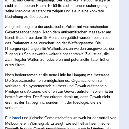
Klima, das Gewalt begünstigt. Der Täter von Melbourne agierte
nicht im luftleeren Raum. Er fühlte sich offenbar sicher genug,
seine Ideologie lautstark zu zeigen und sie in eine konkrete
Bedrohung zu übersetzen.
Zeitgleich reagierte die australische Politik mit weitreichenden
Gesetzesänderungen. Nach dem antisemitischen Massaker am
Bondi Beach, bei dem 15 Menschen getötet wurden, beschloss
das Parlament eine Verschärfung der Waffengesetze. Die
Hintergrundprüfungen für Waffenlizenzen werden ausgeweitet, der
Zugang zu Schusswaffen weiter eingeschränkt. Ziel ist es, die
Zahl illegaler Waffen zu reduzieren und potenzielle Täter früher
auszufiltern.
Noch bedeutsamer ist die neue Linie im Umgang mit Hassrede.
Die Gesetzesreformen ermöglichen es, Organisationen zu
verbieten, die systematisch zu Hass und Gewalt aufstacheln.
Prediger und Akteure, die offen zur Gewalt aufrufen, sollen härter
bestraft werden. Der Staat erkennt damit an, dass Gewalt nicht
erst mit der Tat beginnt, sondern mit der Ideologie, die sie
vorbereitet.
Für
Israel
und jüdische Gemeinschaften weltweit ist der Vorfall von
Melbourne ein Warnsignal. Er zeigt, wie schnell antisemitische
Rhetorik in reale Gewalt umschlagen kann, auch in Ländern, die