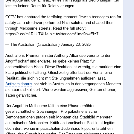
Synagoge und der Einsatz eines Fahrzeugs als Bedrohungsmittel
lassen keinen Raum für Relativierungen.
CCTV has captured the terrifying moment Jewish teenagers ran for
safety as a ute driver performed Nazi salutes and chased them
through Melbourne streets. Read the full story:
https://t.co/m1RLUTXi1e
pic.twitter.com/1md9owEIz7
— The Australian (@australian)
January 20, 2026
Australiens Premierminister Anthony Albanese verurteilte den
Angriff scharf und erklärte, es gebe keinen Platz für
antisemitischen Hass. Diese Reaktion ist wichtig, sie markiert eine
klare politische Haltung. Gleichzeitig offenbart der Vorfall eine
Realität, die sich nicht mit Stellungnahmen auflösen lässt.
Antisemitismus
hat sich in Australien in den vergangenen Monaten
sichtbar radikalisiert. Worte werden aggressiver, Gesten offener,
Taten gefährlicher.
Der Angriff in Melbourne fällt in eine Phase erhöhter
gesellschaftlicher Spannungen. Pro palästinensische
Demonstrationen prägen seit Monaten das Stadtbild mehrerer
australischer Metropolen. Kritik an israelischer Politik ist legitim,
doch dort, wo sie in pauschalen Judenhass kippt, entsteht ein