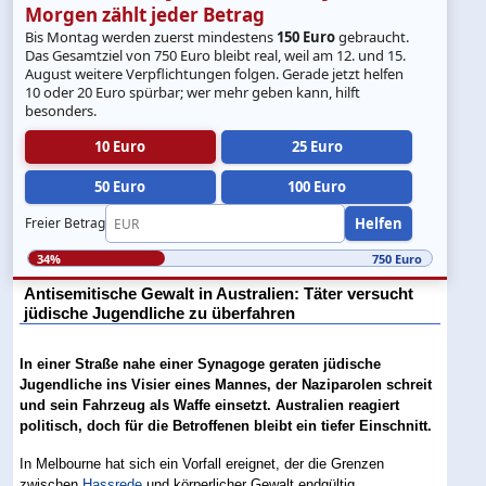
Morgen zählt jeder Betrag
Bis Montag werden zuerst mindestens
150 Euro
gebraucht.
Das Gesamtziel von 750 Euro bleibt real, weil am 12. und 15.
August weitere Verpflichtungen folgen. Gerade jetzt helfen
10 oder 20 Euro spürbar; wer mehr geben kann, hilft
besonders.
10 Euro
25 Euro
50 Euro
100 Euro
Helfen
Freier Betrag
34%
750 Euro
Antisemitische Gewalt in Australien: Täter versucht
jüdische Jugendliche zu überfahren
In einer Straße nahe einer Synagoge geraten jüdische
Jugendliche ins Visier eines Mannes, der Naziparolen schreit
und sein Fahrzeug als Waffe einsetzt. Australien reagiert
politisch, doch für die Betroffenen bleibt ein tiefer Einschnitt.
In Melbourne hat sich ein Vorfall ereignet, der die Grenzen
zwischen
Hassrede
und körperlicher Gewalt endgültig