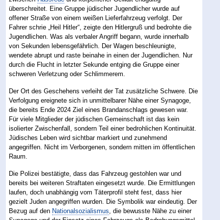
überschreitet. Eine Gruppe jüdischer Jugendlicher wurde auf
offener Straße von einem weißen Lieferfahrzeug verfolgt. Der
Fahrer schrie „Heil Hitler“, zeigte den Hitlergruß und bedrohte die
Jugendlichen. Was als verbaler Angriff begann, wurde innerhalb
von Sekunden lebensgefährlich. Der Wagen beschleunigte,
wendete abrupt und raste beinahe in einen der Jugendlichen. Nur
durch die Flucht in letzter Sekunde entging die Gruppe einer
schweren Verletzung oder Schlimmerem.
Der Ort des Geschehens verleiht der Tat zusätzliche Schwere. Die
Verfolgung ereignete sich in unmittelbarer Nähe einer Synagoge,
die bereits Ende 2024 Ziel eines Brandanschlags gewesen war.
Für viele Mitglieder der jüdischen Gemeinschaft ist das kein
isolierter Zwischenfall, sondern Teil einer bedrohlichen Kontinuität.
Jüdisches Leben wird sichtbar markiert und zunehmend
angegriffen. Nicht im Verborgenen, sondern mitten im öffentlichen
Raum.
Die Polizei bestätigte, dass das Fahrzeug gestohlen war und
bereits bei weiteren Straftaten eingesetzt wurde. Die Ermittlungen
laufen, doch unabhängig vom Täterprofil steht fest, dass hier
gezielt Juden angegriffen wurden. Die Symbolik war eindeutig. Der
Bezug auf den
Nationalsozialismus
, die bewusste Nähe zu einer