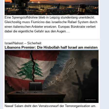
Eine Sprengstoffdrohne blieb in Leipzig stundenlang unentdeckt.
Gleichzeitig muss Fiumicino das israelische Rafael System durch
einen italienischen Anbieter ersetzen. Europas Bürokratie verliert
dabei die eigentliche Gefahr aus den Augen....
Israel/Nahost -- Sicherheit
Libanons Premier: Die Hisbollah half Israel am meisten
Nawaf Salam dreht den Verratsvorwurf der Terrororganisation um.