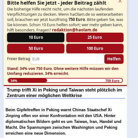
Bitte helfen Sie jetzt - jeder Beitrag zählt
Die bisherige Hilfe reicht nicht, um die nächsten laufenden
Verpflichtungen zu decken. Wenn haOlam.de so weiterarbeiten
soll, brauchen wir jetzt kurzfristig
750 Euro
. Bitte geben Sie, was
Sie können. Schon 10 Euro helfen sofort; wer mehr geben kann,
hilft besonders. Fragen?
redaktion@haolam.de
10 Euro
25 Euro
50 Euro
100 Euro
Helfen
Freier Betrag
Stand: 34% von 750 Euro.
Ohne weitere Hilfe müssen wir den
Umfang reduzieren.
34% erreicht.
34%
750 Euro
Trump trifft Xi in Peking und Taiwan steht plötzlich im
Zentrum einer möglichen Weltkrise
Beim Gipfeltreffen in Peking warnt Chinas Staatschef Xi
Jinping offen vor einer Konfrontation mit den USA. Hinter
diplomatischen Bildern geht es um Taiwan, Iran, Handel und
Macht. Die Spannungen zwischen Washington und Peking
erreichen eine neue Dimension.