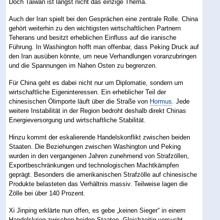
Doch Taiwan ist längst nicht das einzige Thema.
Auch der Iran spielt bei den Gesprächen eine zentrale Rolle. China
gehört weiterhin zu den wichtigsten wirtschaftlichen Partnern
Teherans und besitzt erheblichen Einfluss auf die iranische
Führung. In Washington hofft man offenbar, dass Peking Druck auf
den Iran ausüben könnte, um neue Verhandlungen voranzubringen
und die Spannungen im Nahen Osten zu begrenzen.
Für China geht es dabei nicht nur um Diplomatie, sondern um
wirtschaftliche Eigeninteressen. Ein erheblicher Teil der
chinesischen Ölimporte läuft über die Straße von
Hormus
. Jede
weitere Instabilität in der Region bedroht deshalb direkt Chinas
Energieversorgung und wirtschaftliche Stabilität.
Hinzu kommt der eskalierende Handelskonflikt zwischen beiden
Staaten. Die Beziehungen zwischen Washington und Peking
wurden in den vergangenen Jahren zunehmend von Strafzöllen,
Exportbeschränkungen und technologischen Machtkämpfen
geprägt. Besonders die amerikanischen Strafzölle auf chinesische
Produkte belasteten das Verhältnis massiv. Teilweise lagen die
Zölle bei über 140 Prozent.
Xi Jinping erklärte nun offen, es gebe „keinen Sieger“ in einem
Handelskrieg zwischen beiden Staaten. Gleichzeitig versucht