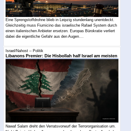
Eine Sprengstoffdrohne blieb in Leipzig stundenlang unentdeckt.
Gleichzeitig muss Fiumicino das israelische Rafael System durch
einen italienischen Anbieter ersetzen. Europas Bürokratie verliert
dabei die eigentliche Gefahr aus den Augen....
Israel/Nahost -- Politik
Libanons Premier: Die Hisbollah half Israel am meisten
Nawaf Salam dreht den Verratsvorwurf der Terrororganisation um.