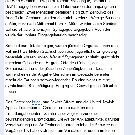
die Beth Avraham Yoseph of Toronto Synagogue, bekannt als
BAYT, abgegeben worden sein. Dabei wurden die Eingangstüren
beschädigt. Zwei Menschen befanden sich zum Zeitpunkt des
Angriffs im Gebäude, wurden aber nicht verletzt. Wenige Stunden
später, kurz nach Mitternacht am 7. März, wurden auch Schüsse
auf die Shaarei Shomayim Synagogue abgegeben. Auch dort
wurde der vordere Eingangsbereich beschädigt.
Schon diese Details zeigen, warum jüdische Organisationen den
Fall nicht als bloßen Sachschaden oder jugendliche Entgleisung
behandelt wissen wollen. Wer auf Synagogen schießt, greift nicht
irgendein Gebäude an. Er greift Orte des Gebets, der
Gemeinschaft und der jüdischen Zugehörigkeit an. Dass sich
während eines der Angriffe Menschen im Gebäude befanden,
macht die Tat noch schwerwiegender. Es ging nicht um eine
symbolische Beschädigung. Es ging um Gewalt gegen jüdisches
Leben.
Das Centre for
Israel
and Jewish Affairs und die United Jewish
Appeal Federation of Greater Toronto dankten den
Ermittlungsbehörden, warnten aber zugleich vor einer
beunruhigenden Entwicklung. Die Art der Anklagepunkte, darunter
Verschwörung und Waffenhandel, unterstreiche die Schwere der
Vorgänge. Es habe sich nicht um Vandalismus oder harmlosen