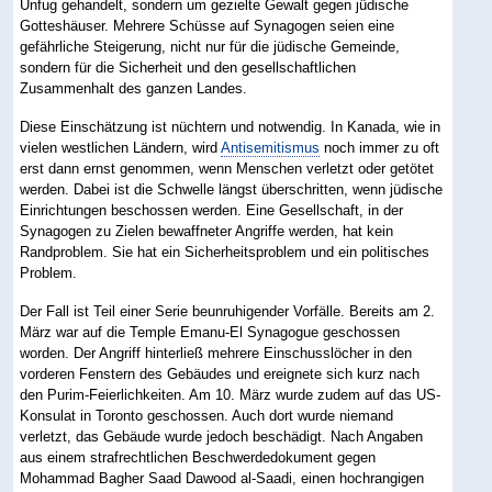
Unfug gehandelt, sondern um gezielte Gewalt gegen jüdische
Gotteshäuser. Mehrere Schüsse auf Synagogen seien eine
gefährliche Steigerung, nicht nur für die jüdische Gemeinde,
sondern für die Sicherheit und den gesellschaftlichen
Zusammenhalt des ganzen Landes.
Diese Einschätzung ist nüchtern und notwendig. In Kanada, wie in
vielen westlichen Ländern, wird
Antisemitismus
noch immer zu oft
erst dann ernst genommen, wenn Menschen verletzt oder getötet
werden. Dabei ist die Schwelle längst überschritten, wenn jüdische
Einrichtungen beschossen werden. Eine Gesellschaft, in der
Synagogen zu Zielen bewaffneter Angriffe werden, hat kein
Randproblem. Sie hat ein Sicherheitsproblem und ein politisches
Problem.
Der Fall ist Teil einer Serie beunruhigender Vorfälle. Bereits am 2.
März war auf die Temple Emanu-El Synagogue geschossen
worden. Der Angriff hinterließ mehrere Einschusslöcher in den
vorderen Fenstern des Gebäudes und ereignete sich kurz nach
den Purim-Feierlichkeiten. Am 10. März wurde zudem auf das US-
Konsulat in Toronto geschossen. Auch dort wurde niemand
verletzt, das Gebäude wurde jedoch beschädigt. Nach Angaben
aus einem strafrechtlichen Beschwerdedokument gegen
Mohammad Bagher Saad Dawood al-Saadi, einen hochrangigen