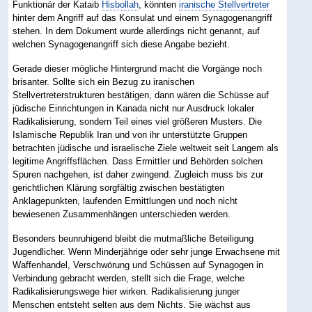
Funktionär der Kataib
Hisbollah
, könnten
iranische Stellvertreter
hinter dem Angriff auf das Konsulat und einem Synagogenangriff
stehen. In dem Dokument wurde allerdings nicht genannt, auf
welchen Synagogenangriff sich diese Angabe bezieht.
Gerade dieser mögliche Hintergrund macht die Vorgänge noch
brisanter. Sollte sich ein Bezug zu iranischen
Stellvertreterstrukturen bestätigen, dann wären die Schüsse auf
jüdische Einrichtungen in Kanada nicht nur Ausdruck lokaler
Radikalisierung, sondern Teil eines viel größeren Musters. Die
Islamische Republik Iran und von ihr unterstützte Gruppen
betrachten jüdische und israelische Ziele weltweit seit Langem als
legitime Angriffsflächen. Dass Ermittler und Behörden solchen
Spuren nachgehen, ist daher zwingend. Zugleich muss bis zur
gerichtlichen Klärung sorgfältig zwischen bestätigten
Anklagepunkten, laufenden Ermittlungen und noch nicht
bewiesenen Zusammenhängen unterschieden werden.
Besonders beunruhigend bleibt die mutmaßliche Beteiligung
Jugendlicher. Wenn Minderjährige oder sehr junge Erwachsene mit
Waffenhandel, Verschwörung und Schüssen auf Synagogen in
Verbindung gebracht werden, stellt sich die Frage, welche
Radikalisierungswege hier wirken. Radikalisierung junger
Menschen entsteht selten aus dem Nichts. Sie wächst aus