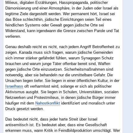
Milieus, digitalen Erzählungen, Hasspropaganda, politischer
Dämonisierung und einer Atmosphäre, in der Juden oder Israel als
legitime Ziele dargestellt werden. Wer permanent hört, Israel sei
das Böse schlechthin, jüdische Einrichtungen seien Teil eines
feindlichen Systems oder Gewalt gegen jüdische Orte sei
Widerstand, kann irgendwann die Grenze zwischen Parole und Tat
verlieren.
Genau deshalb reicht es nicht, nach jedem Angriff Betroffenheit zu
zeigen. Kanada muss sich fragen, warum jüdische Gemeinden
sich immer stärker gefährdet fühlen, warum Synagogen Schutz
brauchen und warum junge Täter offenbar bereit sind, Waffen
gegen jüdische Orte einzusetzen. Sicherheitsmaßnahmen sind
notwendig, aber sie behandeln nur die unmittelbare Gefahr. Die
Ursachen liegen tiefer. Sie liegen in einer öffentlichen Kultur, in der
Israelhass
oft verharmlost wird, solange er sich als politischer
Aktivismus ausgibt. Sie liegen in Schulen, Universitäten, sozialen
Netzwerken und Protestmilieus, in denen jüdische Bürger immer
häufiger mit dem
Nahostkonflikt
identifiziert und moralisch unter
Druck gesetzt werden.
Das bedeutet nicht, dass jeder harte Streit über Israel
antisemitisch ist. Es bedeutet aber, dass eine Gesellschaft
erkennen muss, wann Kritik in Feindbildproduktion umschlägt. Wer