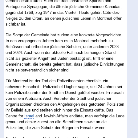
Gemeindestrukturen. Auch die traditionsreiche Spanish and
Portuguese Synagogue, die älteste jüdische Gemeinde Kanadas,
gegründet 1768, zog 1947 in das Viertel. Heute gehört Côte-des-
Neiges zu den Orten, an denen jüdisches Leben in Montreal offen
sichtbar ist.
Die Sorge der Gemeinde hat zudem eine konkrete Vorgeschichte.
In den vergangenen Jahren kam es in Montreal mehrfach zu
Schüssen auf orthodoxe jüdische Schulen, unter anderem 2023
und 2024. Auch wenn der aktuelle Fall nach bisherigem Stand
nicht als gezielter Angriff auf Juden bestätigt ist, trifft er eine
Gemeinschaft, die bereits gelernt hat, dass jüdische Einrichtungen
nicht selbstverständlich sicher sind.
Für Montreal ist der Tod des Polizeibeamten ebenfalls ein
schwerer Einschnitt. Polizeichef Dagher sagte, seit 24 Jahren sei
kein Polizeibeamter der Stadt im Dienst getötet worden. Er sprach
von einem Alptraum. Auch Vertreter der Stadt und jüdischer
Organisationen drückten den Angehörigen des getöteten Polizisten
ihr Beileid aus und stellten sich hinter die Einsatzkräfte. Das
Centre for
Israel
and Jewish Affairs erklärte, man verfolge die Lage
genau und denke zuerst an alle Betroffenen sowie an die
Polizisten, die zum Schutz der Bürger im Einsatz waren.