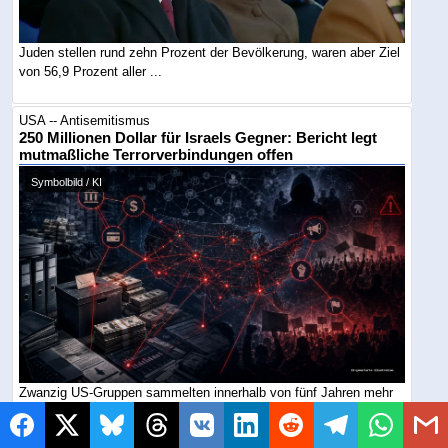
Juden stellen rund zehn Prozent der Bevölkerung, waren aber Ziel
von 56,9 Prozent aller ...
USA -- Antisemitismus
250 Millionen Dollar für Israels Gegner: Bericht legt
mutmaßliche Terrorverbindungen offen
Symbolbild / KI
Zwanzig US-Gruppen sammelten innerhalb von fünf Jahren mehr
als 250 Millionen Dollar ein. Ein ...