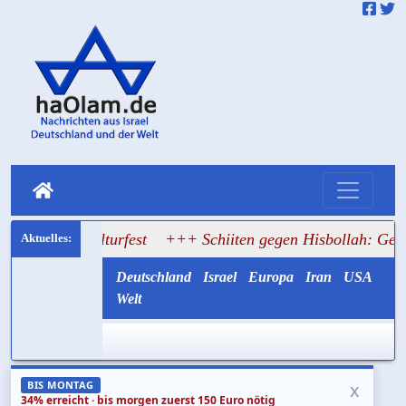
 Kulturfest
+++ Schiiten gegen Hisbollah: Gemayel ruft z
Deutschland
Israel
Europa
Iran
USA
Welt
x
BIS MONTAG
34% erreicht · bis morgen zuerst 150 Euro nötig