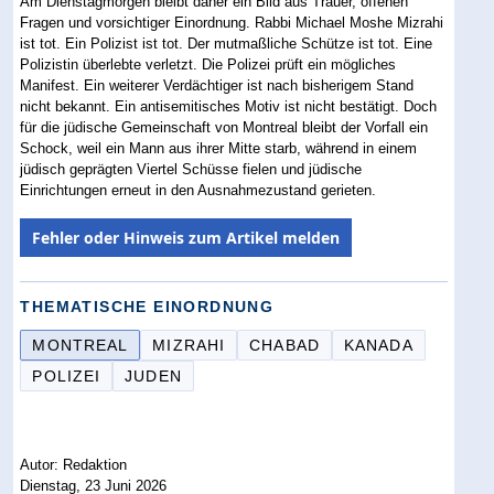
Am Dienstagmorgen bleibt daher ein Bild aus Trauer, offenen
Fragen und vorsichtiger Einordnung. Rabbi Michael Moshe Mizrahi
ist tot. Ein Polizist ist tot. Der mutmaßliche Schütze ist tot. Eine
Polizistin überlebte verletzt. Die Polizei prüft ein mögliches
Manifest. Ein weiterer Verdächtiger ist nach bisherigem Stand
nicht bekannt. Ein antisemitisches Motiv ist nicht bestätigt. Doch
für die jüdische Gemeinschaft von Montreal bleibt der Vorfall ein
Schock, weil ein Mann aus ihrer Mitte starb, während in einem
jüdisch geprägten Viertel Schüsse fielen und jüdische
Einrichtungen erneut in den Ausnahmezustand gerieten.
Fehler oder Hinweis zum Artikel melden
THEMATISCHE EINORDNUNG
MONTREAL
MIZRAHI
CHABAD
KANADA
POLIZEI
JUDEN
Autor: Redaktion
Dienstag, 23 Juni 2026