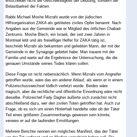
entscheidet nicht die Geschwindigkeit der Deutung, sondern die
Belastbarkeit der Fakten.
Rabbi Michael Moshe Mizrahi wurde von der jüdischen
Hilfsorganisation ZAKA als getötetes ziviles Opfer benannt. Nach
Angaben aus der Gemeinde war er Mitglied des örtlichen Chabad-
Zentrums. Moshe Blech, ein Israeli, der seit zwei Jahren in
Montreal lebt und als freiwilliger Helfer für ZAKA tätig ist,
beschrieb Mizrahi als bekannten und geliebten Mann, der mit der
Gemeinde in der Synagoge gebetet habe. Man trauere mit der
Familie und warte auf die Ergebnisse der Untersuchung, die die
genauen Umstände seines Todes klären sollen.
Diese Frage ist nicht nebensächlich. Wenn Mizrahi vom Angreifer
getroffen wurde, wäre das ein anderer Ablauf, als wenn er in einem
Polizeischusswechsel tödlich verletzt wurde. Beides wäre
tragisch, aber die rechtliche und öffentliche Einordnung wäre nicht
dieselbe. Polizeichef Fady Dagher äußerte sich zunächst nicht
abschließend dazu, wer den zivilen Toten getroffen hat. Auch zur
Frage, ob es sich um einen Hinterhalt handelte oder ob der Täter
Teil eines größeren Zusammenhangs gewesen sein könnte,
verwies er auf die laufenden Ermittlungen.
Mehrere Berichte nennen ein mögliches Manifest, das der Täter