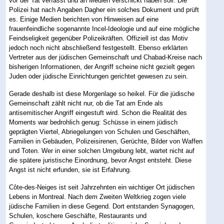
vor der Tat verfasst und an Medien verschickt haben soll. Die
Polizei hat nach Angaben Dagher ein solches Dokument und prüft
es. Einige Medien berichten von Hinweisen auf eine
frauenfeindliche sogenannte Incel-Ideologie und auf eine mögliche
Feindseligkeit gegenüber Polizeikräften. Offiziell ist das Motiv
jedoch noch nicht abschließend festgestellt. Ebenso erklärten
Vertreter aus der jüdischen Gemeinschaft und Chabad-Kreise nach
bisherigen Informationen, der Angriff scheine nicht gezielt gegen
Juden oder jüdische Einrichtungen gerichtet gewesen zu sein.
Gerade deshalb ist diese Morgenlage so heikel. Für die jüdische
Gemeinschaft zählt nicht nur, ob die Tat am Ende als
antisemitischer Angriff eingestuft wird. Schon die Realität des
Moments war bedrohlich genug: Schüsse in einem jüdisch
geprägten Viertel, Abriegelungen von Schulen und Geschäften,
Familien in Gebäuden, Polizeisirenen, Gerüchte, Bilder von Waffen
und Toten. Wer in einer solchen Umgebung lebt, wartet nicht auf
die spätere juristische Einordnung, bevor Angst entsteht. Diese
Angst ist nicht erfunden, sie ist Erfahrung.
Côte-des-Neiges ist seit Jahrzehnten ein wichtiger Ort jüdischen
Lebens in Montreal. Nach dem Zweiten Weltkrieg zogen viele
jüdische Familien in diese Gegend. Dort entstanden Synagogen,
Schulen, koschere Geschäfte, Restaurants und