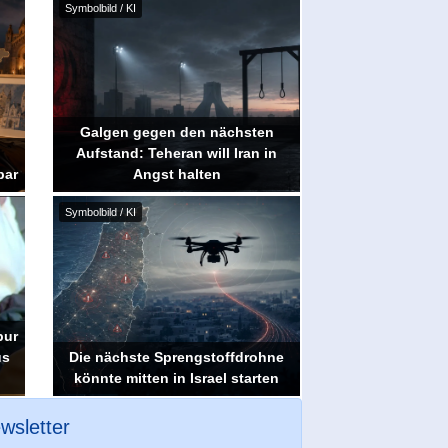
Symbolbild / KI
Galgen gegen den nächsten
Aufstand: Teheran will Iran in
bar
Angst halten
Symbolbild / KI
pur
us
Die nächste Sprengstoffdrohne
könnte mitten in Israel starten
wsletter