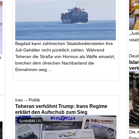
„Jude
relat
Bagdad kann zahlreichen Staatsbediensteten ihre
Juli-Gehälter nicht pünktlich zahlen. Während
Deut
Teheran die Straße von Hormus als Waffe einsetzt,
n
Isla
brechen dem ölreichen Nachbarland die
vert
Einnahmen weg....
Symb
Iran -- Politik
Teheran verhöhnt Trump: Irans Regime
erklärt den Aufschub zum Sieg
Symbolbild / KI
Die 
Entw