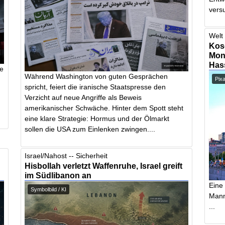
vers
Welt 
Kos
Mont
Has
te
Während Washington von guten Gesprächen
Pix
spricht, feiert die iranische Staatspresse den
Verzicht auf neue Angriffe als Beweis
amerikanischer Schwäche. Hinter dem Spott steht
eine klare Strategie: Hormus und der Ölmarkt
sollen die USA zum Einlenken zwingen....
Israel/Nahost -- Sicherheit
Hisbollah verletzt Waffenruhe, Israel greift
im Südlibanon an
Eine
Symbolbild / KI
Mann,
...