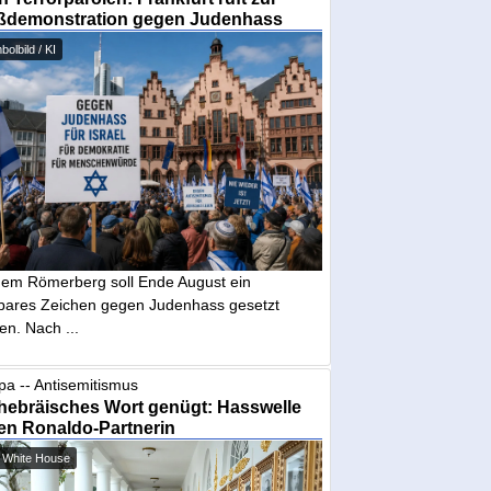
ßdemonstration gegen Judenhass
olbild / KI
dem Römerberg soll Ende August ein
tbares Zeichen gegen Judenhass gesetzt
en. Nach ...
pa -- Antisemitismus
hebräisches Wort genügt: Hasswelle
en Ronaldo-Partnerin
 White House