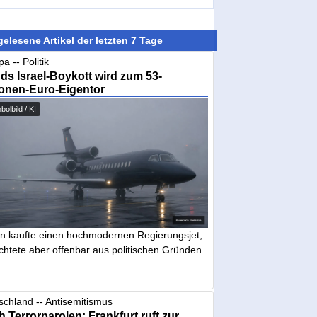
elesene Artikel der letzten 7 Tage
a -- Politik
nds Israel-Boykott wird zum 53-
ionen-Euro-Eigentor
olbild / KI
in kaufte einen hochmodernen Regierungsjet,
chtete aber offenbar aus politischen Gründen
schland -- Antisemitismus
 Terrorparolen: Frankfurt ruft zur