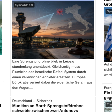
Gro
Symbolbild / KI
Symb
Eine Sprengstoffdrohne blieb in Leipzig
.
Auf 
stundenlang unentdeckt. Gleichzeitig muss
sich
Fiumicino das israelische Rafael System durch
werd
einen italienischen Anbieter ersetzen. Europas
Bürokratie verliert dabei die eigentliche Gefahr aus
den Augen....
Euro
Ein 
geg
Deutschland -- Sicherheit
The
l
Munition an Bord: Sprengstoffdrohne
schwebte zwischen zwei Antonovs