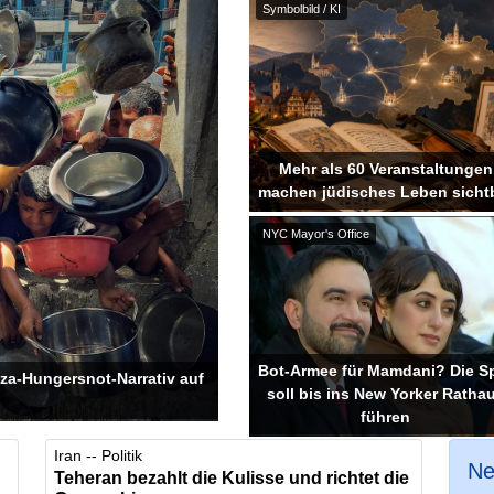
Symbolbild / KI
Mehr als 60 Veranstaltungen
machen jüdisches Leben sicht
NYC Mayor's Office
Bot-Armee für Mamdani? Die S
aza-Hungersnot-Narrativ auf
soll bis ins New Yorker Ratha
führen
Iran -- Politik
Ne
Teheran bezahlt die Kulisse und richtet die