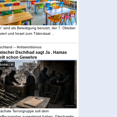
“ wird als Beleidigung benutzt, der 7. Oktober
iviert und Israel zum Täterstaat ...
schland -- Antisemitismus
mischer Dschihad sagt Ja , Hamas
eilt schon Gewehre
olbild / KI
nächste Terrorgruppe soll dem
affnungsplan zugestimmt haben. Gleichzeitig