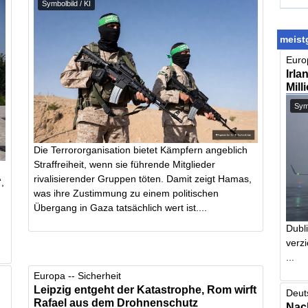
Symbolbild / KI
meistg
Europ
Irla
Mill
Symb
Die Terrororganisation bietet Kämpfern angeblich
Straffreiheit, wenn sie führende Mitglieder
rivalisierender Gruppen töten. Damit zeigt Hamas,
“,
was ihre Zustimmung zu einem politischen
Übergang in Gaza tatsächlich wert ist....
Dubl
verzi
...
Europa -- Sicherheit
Leipzig entgeht der Katastrophe, Rom wirft
Deut
Rafael aus dem Drohnenschutz
Nach