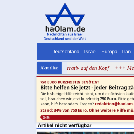
Deutschland
Israel
Europa
Iran
Gaza-Hungersnot-Narrativ auf den Kopf
+++ Mehr als 60 Ve
750 EURO KURZFRISTIG BENÖTIGT
Bitte helfen Sie jetzt - jeder Beitrag zä
Die bisherige Hilfe reicht nicht, um die nächsten l
soll, brauchen wir jetzt kurzfristig
750 Euro
. Bitte ge
kann, hilft besonders. Fragen?
redaktion@haolam
Stand: 34% von 750 Euro.
Ohne weitere Hilfe mü
34%
Artikel nicht verfügbar