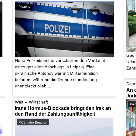
Pixabay
Geor
Neue Polizeiberichte verschärfen den Verdacht
Urlau
eines gezielten Anschlags in Leipzig. Eine
Zahlr
ukrainische Antonov war mit Militärmunition
beladen, während die Drohne stundenlang
Deut
unentdeckt blieb....
An 
Jud
Welt -- Wirtschaft
Pix
Irans Hormus-Blockade bringt den Irak an
den Rand der Zahlungsunfähigkeit
MC2 Indra Beaufort