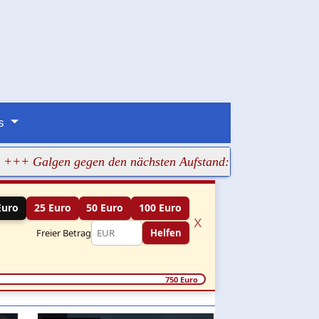
ns
n gegen den nächsten Aufstand: Teheran will Iran in Angst 
Euro
25 Euro
50 Euro
100 Euro
x
Freier Betrag
Helfen
750 Euro