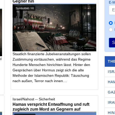
Gegner hin
E-M
Symbolbild / KI
S
Staatlich finanzierte Jubelveranstaltungen sollen
l
Zustimmung vortäuschen, während das Regime
TH
Hunderte Menschen hinrichten lässt. Hinter den
Gesprächen über Hormus zeigt sich die alte
ISR
Methode der Islamischen Republik: Täuschung
nach außen, Terror nach innen....
HA
GA
Israel/Nahost -- Sicherheit
IRA
Hamas verspricht Entwaffnung und ruft
zugleich zum Mord an Gegnern auf
HI