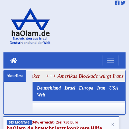
uf Tanker
+++ Amerikas Blockade würgt Irans Ölexport a
Deutschland
Israel
Europa
Iran
USA
Welt
34% erreicht · Ziel 750 Euro
x
BIS MONTAG
haOlam.de braucht jetzt konkrete Hilfe