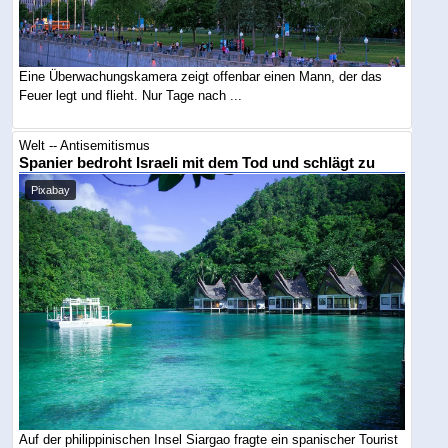
Eine Überwachungskamera zeigt offenbar einen Mann, der das
Feuer legt und flieht. Nur Tage nach ...
Welt -- Antisemitismus
Spanier bedroht Israeli mit dem Tod und schlägt zu
Pixabay
Auf der philippinischen Insel Siargao fragte ein spanischer Tourist