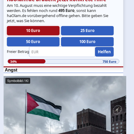
Am 10. August muss eine wichtige Verpflichtung bezahlt
werden. Es fehlen noch rund
495 Euro
, sonst kann
haOlam.de vorübergehend offline gehen. Bitte geben Sie
jetzt, was Sie können.
10 Euro
25 Euro
50 Euro
100 Euro
Helfen
Freier Betrag
34%
750 Euro
Angst
Symbolbild / KI