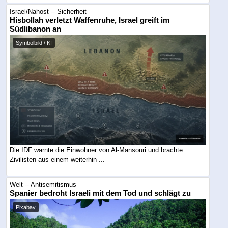
Israel/Nahost -- Sicherheit
Hisbollah verletzt Waffenruhe, Israel greift im
Südlibanon an
Symbolbild / KI
Die IDF warnte die Einwohner von Al-Mansouri und brachte
Zivilisten aus einem weiterhin ...
Welt -- Antisemitismus
Spanier bedroht Israeli mit dem Tod und schlägt zu
Pixabay