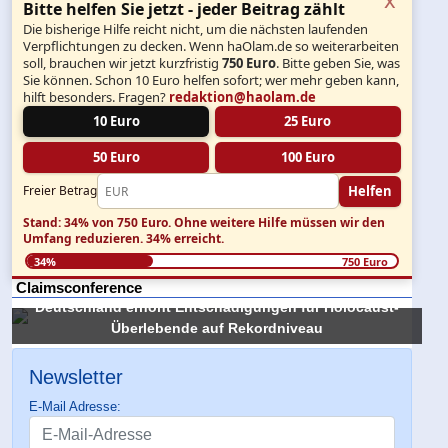
Bitte helfen Sie jetzt - jeder Beitrag zählt
Die bisherige Hilfe reicht nicht, um die nächsten laufenden
Verpflichtungen zu decken. Wenn haOlam.de so weiterarbeiten
soll, brauchen wir jetzt kurzfristig
750 Euro
. Bitte geben Sie, was
Sie können. Schon 10 Euro helfen sofort; wer mehr geben kann,
hilft besonders. Fragen?
redaktion@haolam.de
10 Euro
25 Euro
50 Euro
100 Euro
Helfen
Freier Betrag
Stand: 34% von 750 Euro.
Ohne weitere Hilfe müssen wir den
Umfang reduzieren.
34% erreicht.
34%
750 Euro
Claimsconference
Deutschland erhöht Entschädigungen für Holocaust-
Überlebende auf Rekordniveau
Newsletter
E-Mail Adresse: