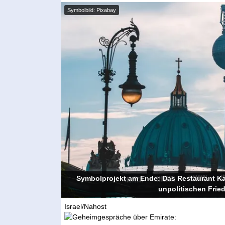
Symbolbild: Pixabay
Symbolprojekt am Ende: Das Restaurant Ka
unpolitischen Frie
Israel/Nahost