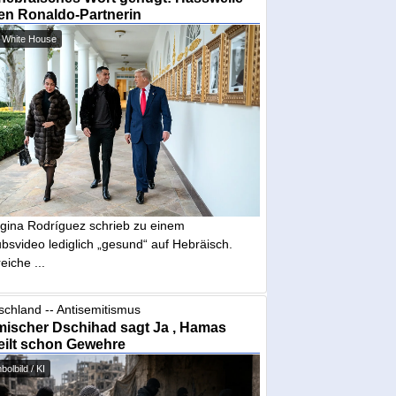
en Ronaldo-Partnerin
 White House
gina Rodríguez schrieb zu einem
bsvideo lediglich „gesund“ auf Hebräisch.
eiche ...
schland -- Antisemitismus
mischer Dschihad sagt Ja , Hamas
eilt schon Gewehre
olbild / KI