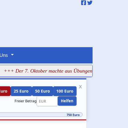
 Uns
Der 7. Oktober machte aus Übungen bitteren Ernst
+++ Hi
x
Euro
25 Euro
50 Euro
100 Euro
Freier Betrag
Helfen
750 Euro