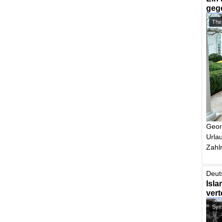
geg
The
Geor
Urlau
Zahlr
Deut
Isla
vert
Symb