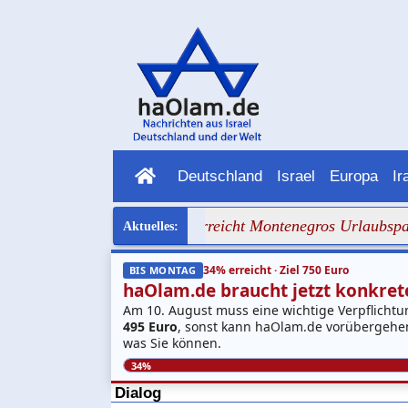
Deutschland
Israel
Europa
Ir
t ab
+++ Judenhass erreicht Montenegros Urlaubsparadie
34% erreicht · Ziel 750 Euro
BIS MONTAG
haOlam.de braucht jetzt konkrete
Am 10. August muss eine wichtige Verpflichtu
495 Euro
, sonst kann haOlam.de vorübergehend
was Sie können.
34%
Dialog