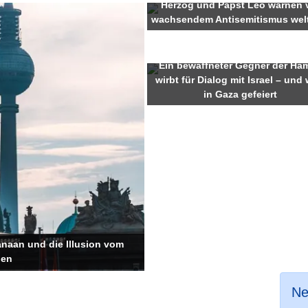
Herzog und Papst Leo warnen 
wachsendem Antisemitismus wel
Ein bewaffneter Gegner der Ha
wirbt für Dialog mit Israel – und 
in Gaza gefeiert
naan und die Illusion vom
den
Ne