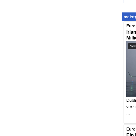
meistg
Europ
Irla
Mill
Symb
Dubl
verzi
...
Euro
Ein 