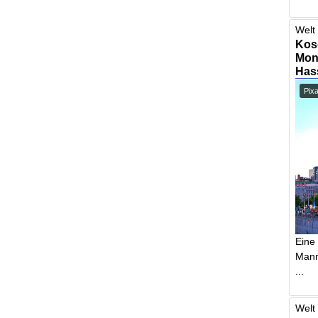
Welt 
Kos
Mont
Has
Pix
Eine
Mann,
...
Welt 