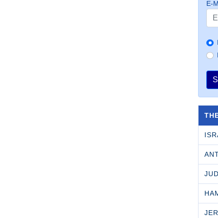
E-M
S
TH
ISR
AN
JU
HA
JE