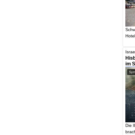
Schw
Hotel
Israe
Hisb
im 
Symb
Die 
brach