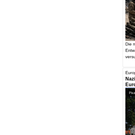
Die 
Entw
vers
Euro
Nazi
Euro
Pixa