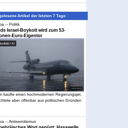
elesene Artikel der letzten 7 Tage
a -- Politik
nds Israel-Boykott wird zum 53-
ionen-Euro-Eigentor
olbild / KI
in kaufte einen hochmodernen Regierungsjet,
chtete aber offenbar aus politischen Gründen
pa -- Antisemitismus
hebräisches Wort genügt: Hasswelle