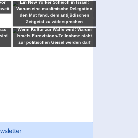
vor
Ein New Yorker Scheich in Israel:
tweit
Warum eine muslimische Delegation
den Mut fand, dem antijüdischen
Zeitgeist zu widersprechen
mas
Wenn Kultur zur Waffe wird: Warum
wird
Israels Eurovisions-Teilnahme nicht
zur politischen Geisel werden darf
wsletter