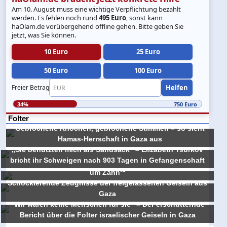
Am 10. August muss eine wichtige Verpflichtung bezahlt
werden. Es fehlen noch rund
495 Euro
, sonst kann
haOlam.de vorübergehend offline gehen. Bitte geben Sie
jetzt, was Sie können.
10 Euro
25 Euro
50 Euro
100 Euro
Helfen
Freier Betrag
34%
750 Euro
Folter
Gebrochene Knochen, gebrochene Stimmen – so sieht
Hamas-Herrschaft in Gaza aus
„Sie benutzten mich als Sandsack“ – Elizabeth Tsurkov
bricht ihr Schweigen nach 903 Tagen in Gefangenschaft
„Sie schrieben mir auf den Rücken: ‚Auge um Auge, Zahn
„Sie haben ihn als menschlichen Schild benutzt“ –
um Zahn‘“
Schockierende Zeugnisse der freigelassenen Geiseln aus
Gaza
"Wir waren keine Menschen für sie" – Der erschütternde
Bericht über die Folter israelischer Geiseln in Gaza