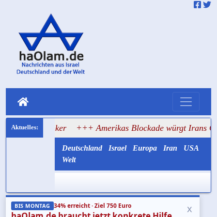
uf Tanker
+++ Amerikas Blockade würgt Irans Ölexport a
Deutschland
Israel
Europa
Iran
USA
Welt
34% erreicht · Ziel 750 Euro
x
BIS MONTAG
haOlam.de braucht jetzt konkrete Hilfe