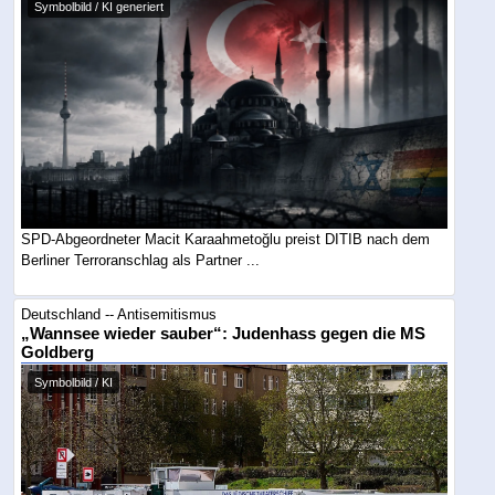
Symbolbild / KI generiert
SPD-Abgeordneter Macit Karaahmetoğlu preist DITIB nach dem
Berliner Terroranschlag als Partner ...
Deutschland -- Antisemitismus
„Wannsee wieder sauber“: Judenhass gegen die MS
Goldberg
Symbolbild / KI