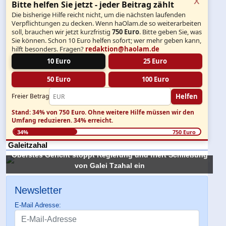
Bitte helfen Sie jetzt - jeder Beitrag zählt
Die bisherige Hilfe reicht nicht, um die nächsten laufenden
Verpflichtungen zu decken. Wenn haOlam.de so weiterarbeiten
soll, brauchen wir jetzt kurzfristig
750 Euro
. Bitte geben Sie, was
Sie können. Schon 10 Euro helfen sofort; wer mehr geben kann,
hilft besonders. Fragen?
redaktion@haolam.de
10 Euro
25 Euro
50 Euro
100 Euro
Helfen
Freier Betrag
Stand: 34% von 750 Euro.
Ohne weitere Hilfe müssen wir den
Umfang reduzieren.
34% erreicht.
34%
750 Euro
Galeitzahal
Oberstes Gericht stoppt Regierung und friert Schließung
von Galei Tzahal ein
Newsletter
E-Mail Adresse: