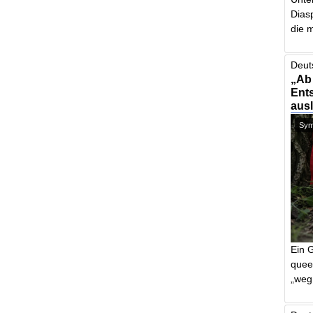
Dias
die m
Deut
„Ab
Ents
aus
Symb
Ein 
quee
„weg 