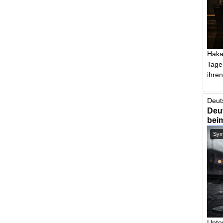
Haka
Tage
ihren 
Deut
Deut
bei
Symb
Unte