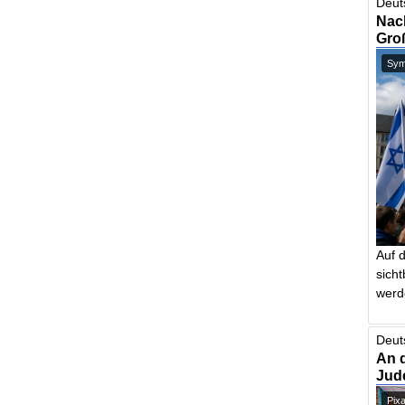
Deut
Nach
Gro
Symb
Auf 
sich
werd
Deut
An 
Jud
Pix