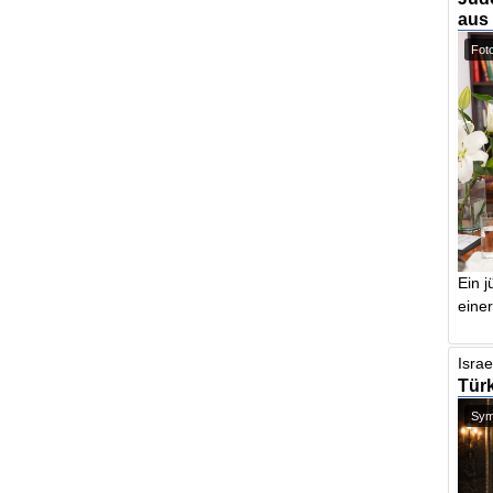
aus
Foto
Ein j
einer
Israe
Türk
Symb