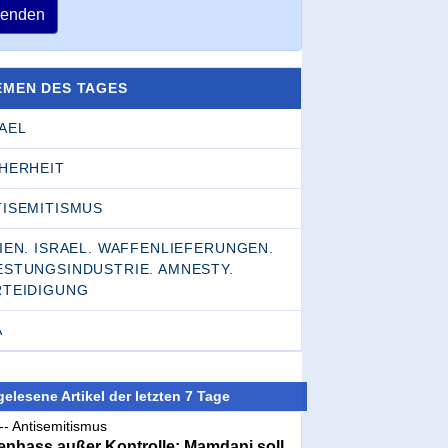
enden
EMEN DES TAGES
AEL
CHERHEIT
TISEMITISMUS
IEN. ISRAEL. WAFFENLIEFERUNGEN.
ESTUNGSINDUSTRIE. AMNESTY.
RTEIDIGUNG
A
elesene Artikel der letzten 7 Tage
-- Antisemitismus
nhass außer Kontrolle: Mamdani soll