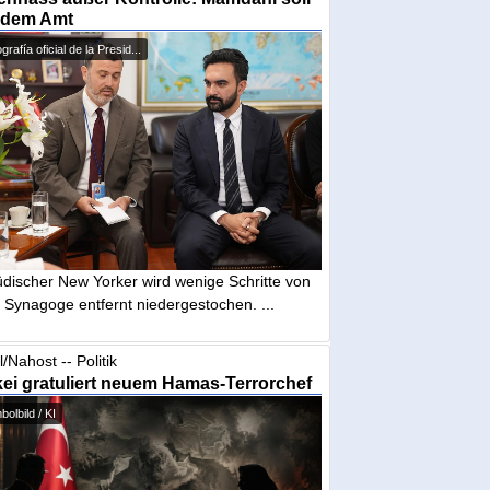
 dem Amt
grafía oficial de la Presid...
üdischer New Yorker wird wenige Schritte von
 Synagoge entfernt niedergestochen. ...
l/Nahost -- Politik
ei gratuliert neuem Hamas-Terrorchef
olbild / KI