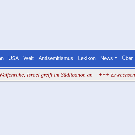
an
USA
Welt
Antisemitismus
Lexikon
News
Über
uhe, Israel greift im Südlibanon an
+++ Erwachsene drille