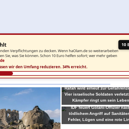
hlt
10 
aufenden Verpflichtungen zu decken. Wenn haOlam.de so weiterarbeiten
ben Sie, was Sie können. Schon 10 Euro helfen sofort; wer mehr geben
.de
ssen wir den Umfang reduzieren.
34% erreicht.
Rafah wird erneut zur Gefahrenz
Vier israelische Soldaten verletzt
Kämpfer ringt um sein Lebe
IDF feuert Golani-Offizier nac
tödlichem Angriff auf Sanitäter
Fehler, Lügen und eine rote Li