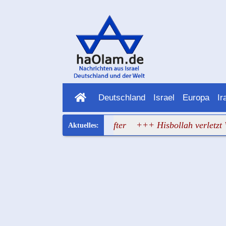
Deutschland
Israel
Europa
Ir
 vom jüdischen Brandstifter
+++ Hisbollah verletzt Waffenr