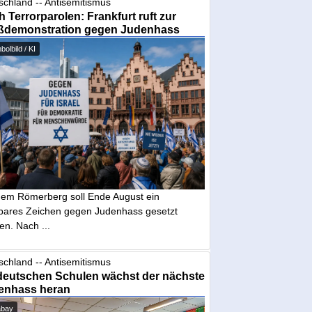
schland -- Antisemitismus
 Terrorparolen: Frankfurt ruft zur
ßdemonstration gegen Judenhass
olbild / KI
dem Römerberg soll Ende August ein
tbares Zeichen gegen Judenhass gesetzt
en. Nach ...
schland -- Antisemitismus
deutschen Schulen wächst der nächste
enhass heran
abay