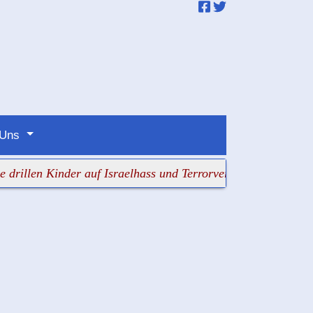
 Uns
n Kinder auf Israelhass und Terrorverklärung
+++ Der Ans