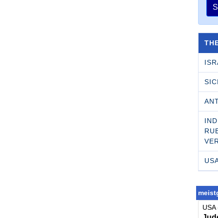
S
TH
ISR
SI
AN
IND
RU­
VE
US
meistg
USA 
Jude