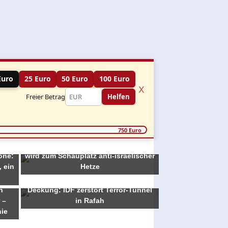
Euro
25 Euro
50 Euro
100 Euro
x
Freier Betrag
Helfen
750 Euro
Jagd auf Israelis in Europa – Athen
one:
wird zum Schauplatz anti-israelischer
, ein
Hetze
n
Hamas nutzt Zivilgebäude als
h
Deckung: IDF zerstört Terror-Tunnel
 –
in Rafah
nie