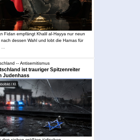
n Fidan empfängt Khalil al-Hayya nur neun
 nach dessen Wahl und lobt die Hamas für
...
schland -- Antisemitismus
schland ist trauriger Spitzenreiter
m Judenhass
olbild / KI
r den sieben größten jüdischen