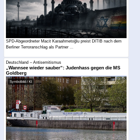
SPD-Abgeordneter Macit Karaahmetoğlu preist DITIB nach dem
Berliner Terroranschlag als Partner ...
Deutschland -- Antisemitismus
„Wannsee wieder sauber“: Judenhass gegen die MS
Goldberg
Symbolbild / KI