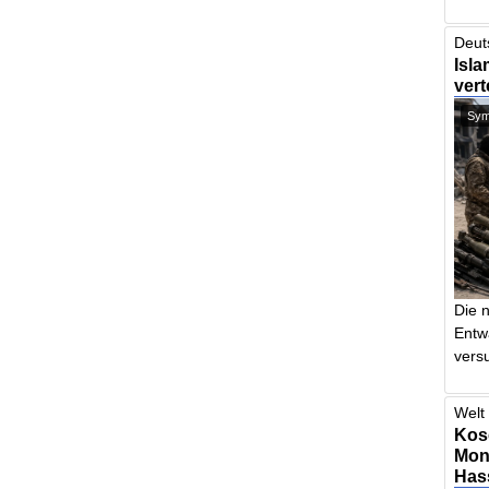
Deut
Isla
vert
Symb
Die 
Entw
vers
Welt 
Kos
Mont
Has