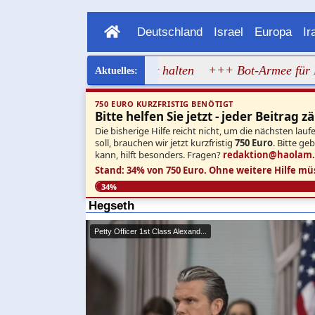
Deutschland
Israel
Europa
Ir
eran will Iran in Angst halten
+++ Bot-Armee für Mamdani
750 EURO KURZFRISTIG BENÖTIGT
Bitte helfen Sie jetzt - jeder Beitrag zä
Die bisherige Hilfe reicht nicht, um die nächsten l
soll, brauchen wir jetzt kurzfristig
750 Euro
. Bitte ge
kann, hilft besonders. Fragen?
redaktion@haolam
Stand: 34% von 750 Euro.
Ohne weitere Hilfe mü
34%
Hegseth
Petty Officer 1st Class Alexand...