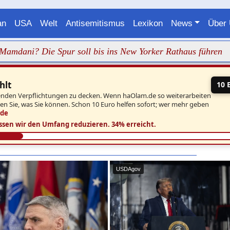
an
USA
Welt
Antisemitismus
Lexikon
News
Über
? Die Spur soll bis ins New Yorker Rathaus führen
+++ D
hlt
10 
aufenden Verpflichtungen zu decken. Wenn haOlam.de so weiterarbeiten
ben Sie, was Sie können. Schon 10 Euro helfen sofort; wer mehr geben
.de
ssen wir den Umfang reduzieren.
34% erreicht.
USDAgov