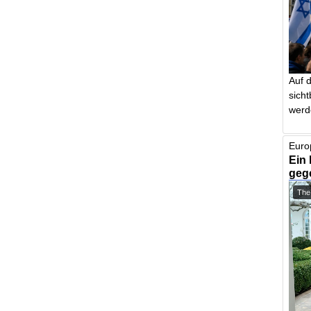
Auf 
sich
werd
Euro
Ein 
geg
The