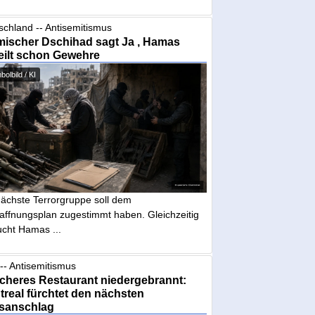
schland -- Antisemitismus
mischer Dschihad sagt Ja , Hamas
eilt schon Gewehre
olbild / KI
nächste Terrorgruppe soll dem
affnungsplan zugestimmt haben. Gleichzeitig
ucht Hamas ...
-- Antisemitismus
cheres Restaurant niedergebrannt:
real fürchtet den nächsten
sanschlag