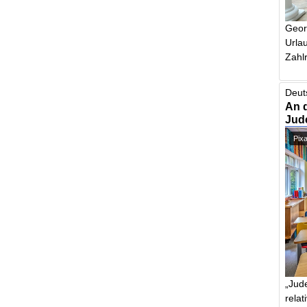
Geor
Urlau
Zahlr
Deut
An 
Jud
Pix
„Jude
relat