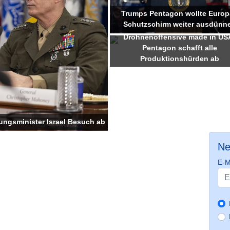
Trumps Pentagon wollte Europ
Schutzschirm weiter ausdünn
Drohnenoffensive made in US
Pentagon schafft alle
Produktionshürden ab
ungsminister Israel Besuch ab
Ne
E-M