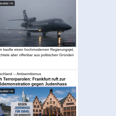
olbild / KI
in kaufte einen hochmodernen Regierungsjet,
chtete aber offenbar aus politischen Gründen
schland -- Antisemitismus
 Terrorparolen: Frankfurt ruft zur
ßdemonstration gegen Judenhass
olbild / KI