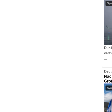
Symb
Dubl
verzi
...
Deut
Nach
Gro
Symb