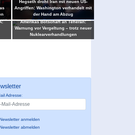
Hegseth droht Iran mit neuen US-
as
Angriffen: Washington verhandelt mit
en
der Hand am Abzug
A:
Amerikas Botschaft an Teheran:
Warnung vor Vergeltung – trotz neuer
Nuklearverhandlungen
wsletter
ail Adresse:
Newsletter anmelden
Newsletter abmelden