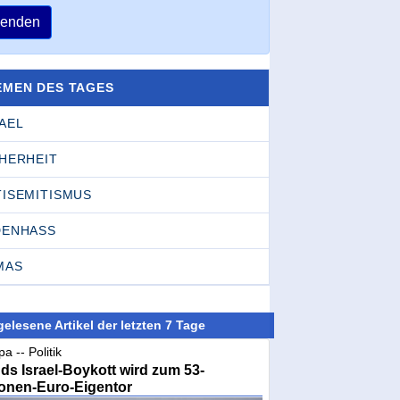
enden
EMEN DES TAGES
AEL
CHERHEIT
TISEMITISMUS
DENHASS
MAS
elesene Artikel der letzten 7 Tage
a -- Politik
nds Israel-Boykott wird zum 53-
ionen-Euro-Eigentor