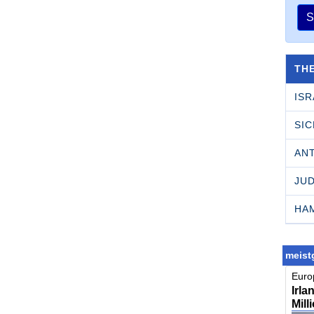
S
TH
ISR
SI
AN
JU
HA
meistg
Europ
Irla
Mill