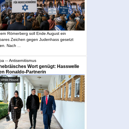
dem Römerberg soll Ende August ein
tbares Zeichen gegen Judenhass gesetzt
en. Nach ...
pa -- Antisemitismus
hebräisches Wort genügt: Hasswelle
en Ronaldo-Partnerin
 White House