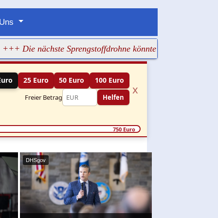
 Uns
ie nächste Sprengstoffdrohne könnte mitten in Israel starten
Euro
25 Euro
50 Euro
100 Euro
x
Freier Betrag
Helfen
750 Euro
DHSgov