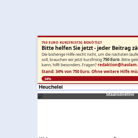
750 EURO KURZFRISTIG BENÖTIGT
Bitte helfen Sie jetzt - jeder Beitrag zä
Die bisherige Hilfe reicht nicht, um die nächsten l
soll, brauchen wir jetzt kurzfristig
750 Euro
. Bitte ge
kann, hilft besonders. Fragen?
redaktion@haolam
Stand: 34% von 750 Euro.
Ohne weitere Hilfe mü
34%
Heuchelei
Spanien enttarnt sich selbst: Im Fall Side
Staatsdoktrin