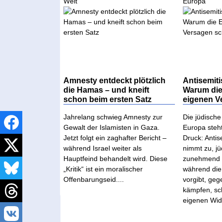
Welt
Europa
Amnesty entdeckt plötzlich
Antisemit
die Hamas – und kneift
Warum die
schon beim ersten Satz
eigenen V
Jahrelang schwieg Amnesty zur
Die jüdisch
Gewalt der Islamisten in Gaza.
Europa steh
Jetzt folgt ein zaghafter Bericht –
Druck: Antis
während Israel weiter als
nimmt zu, j
Hauptfeind behandelt wird. Diese
zunehmend 
„Kritik“ ist ein moralischer
während die
Offenbarungseid....
vorgibt, ge
kämpfen, sch
eigenen Wid