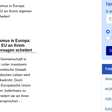
Ne
E-M
ismus in Europa:
 EU an ihrem
ersagen scheitert
S
e Gemeinschaft in
t unter massivem
TH
emitische Gewalt
üdisches Leben wird
IRA
bedroht. Doch
 Europäische Union
HO
gen Judenhass zu
eitert sie an ihren
ISR
ersprüchen....
GA