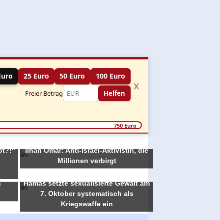
Euro
25 Euro
50 Euro
100 Euro
x
Freier Betrag
Helfen
750 Euro
ot?!“
Ilhan Omar: Anti-Israel-Aktivistin, die
Millionen verbirgt
n
Hamas setzte sexualisierte Gewalt am
7. Oktober systematisch als
Kriegswaffe ein