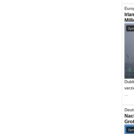
Europ
Irla
Mill
Symb
Dubl
verzi
...
Deut
Nach
Gro
Symb