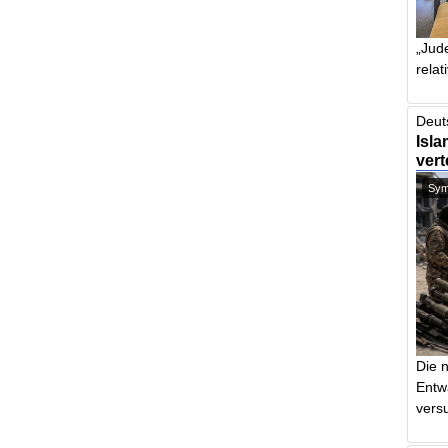
„Jude
relat
Deut
Isla
vert
Symb
Die 
Entw
vers