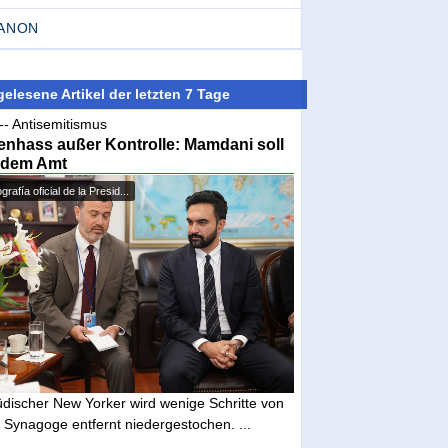
BANON
elesene Artikel der letzten 7 Tage
-- Antisemitismus
nhass außer Kontrolle: Mamdani soll
 dem Amt
grafía oficial de la Presid...
üdischer New Yorker wird wenige Schritte von
 Synagoge entfernt niedergestochen. ...