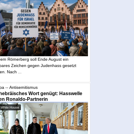
dem Römerberg soll Ende August ein
tbares Zeichen gegen Judenhass gesetzt
en. Nach ...
pa -- Antisemitismus
hebräisches Wort genügt: Hasswelle
en Ronaldo-Partnerin
 White House