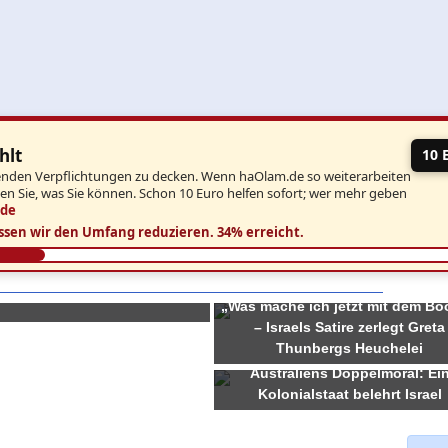
hlt
10 
aufenden Verpflichtungen zu decken. Wenn haOlam.de so weiterarbeiten
ben Sie, was Sie können. Schon 10 Euro helfen sofort; wer mehr geben
.de
ssen wir den Umfang reduzieren.
34% erreicht.
nor wird Antisemitismus zur
„Was mache ich jetzt mit dem Bo
– Israels Satire zerlegt Greta
Thunbergs Heuchelei
Australiens Doppelmoral: Ei
Kolonialstaat belehrt Israel