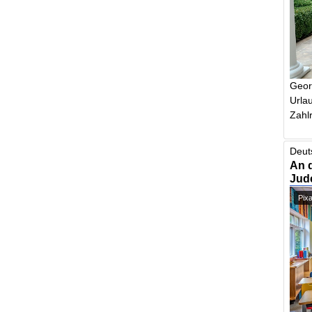
Geor
Urlau
Zahlr
Deut
An 
Jud
Pix