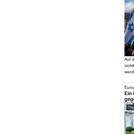
Auf 
sich
werd
Euro
Ein 
geg
The