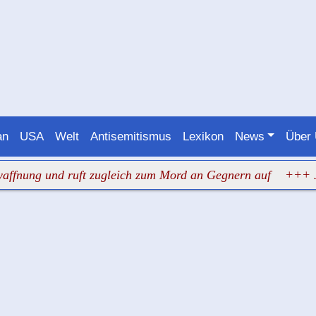
an
USA
Welt
Antisemitismus
Lexikon
News
Über
ng und ruft zugleich zum Mord an Gegnern auf
+++ Judenh