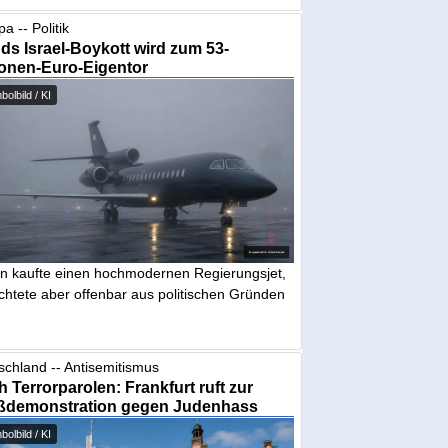
a -- Politik
nds Israel-Boykott wird zum 53-
ionen-Euro-Eigentor
olbild / KI
in kaufte einen hochmodernen Regierungsjet,
chtete aber offenbar aus politischen Gründen
schland -- Antisemitismus
 Terrorparolen: Frankfurt ruft zur
ßdemonstration gegen Judenhass
olbild / KI