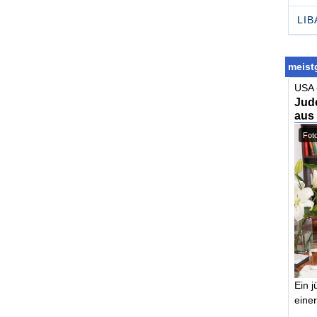
LI
meistg
USA 
Jude
aus
Foto
Ein j
einer