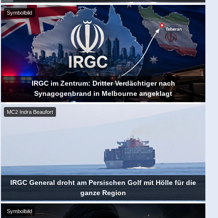
Symbolbild
IRGC im Zentrum: Dritter Verdächtiger nach
Synagogenbrand in Melbourne angeklagt
MC2 Indra Beaufort
IRGC General droht am Persischen Golf mit Hölle für die
ganze Region
Symbolbild