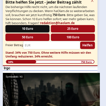
Bitte helfen Sie jetzt - jeder Beitrag zählt
Die bisherige Hilfe reicht nicht, um die nächsten laufenden
Verpflichtungen zu decken. Wenn haOlam.de so weiterarbeiten
soll, brauchen wir jetzt kurzfristig
750 Euro
. Bitte geben Sie, was
Sie können. Schon 10 Euro helfen sofort; wer mehr geben kann,
hilft besonders. Fragen?
redaktion@haolam.de
10 Euro
25 Euro
50 Euro
100 Euro
Helfen
Freier Betrag
Stand: 34% von 750 Euro.
Ohne weitere Hilfe müssen wir den
Umfang reduzieren.
34% erreicht.
34%
750 Euro
Irgc
Symbolbild / KI