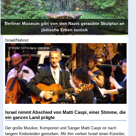
Berliner Museum gibt von den Nazis geraubte Skulptur an
jüdische Erben zurück
Israel/Nahost
אילנה שקולניק ilana shkolnik / ...
Israel nimmt Abschied von Matti Caspi, einer Stimme, die
ein ganzes Land prägte
Der große Musiker, Komponist und Sänger Matti Caspi ist nach
langem Krebsleiden gestorben. Mit ihm verliert Israel einen Künstler,