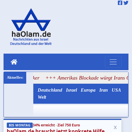
Tanker
+++ Amerikas Blockade würgt Irans Ölexport ab
Deutschland
Israel
Europa
Iran
USA
Welt
34% erreicht · Ziel 750 Euro
x
BIS MONTAG
haOlam.de braucht jetzt konkrete Hilfe