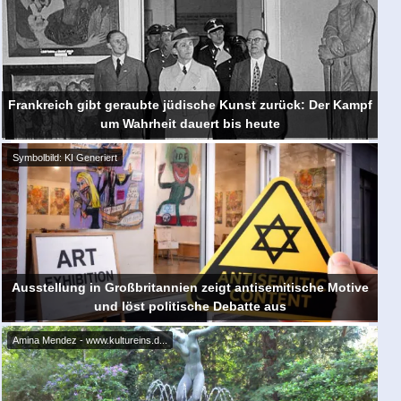
Frankreich gibt geraubte jüdische Kunst zurück: Der Kampf
um Wahrheit dauert bis heute
Symbolbild: KI Generiert
Ausstellung in Großbritannien zeigt antisemitische Motive
und löst politische Debatte aus
Amina Mendez - www.kultureins.d...