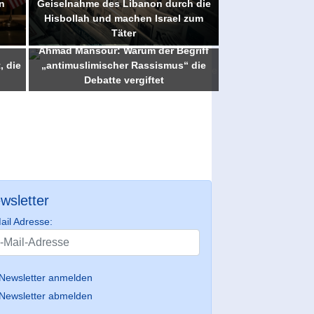
n
Geiselnahme des Libanon durch die
Hisbollah und machen Israel zum
Täter
Ahmad Mansour: Warum der Begriff
, die
„antimuslimischer Rassismus“ die
Debatte vergiftet
wsletter
ail Adresse:
Newsletter anmelden
Newsletter abmelden