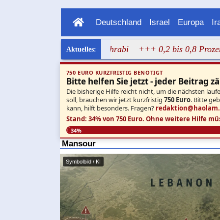
Deutschland
Israel
Europa
Ir
agen Bild von Dalal Mughrabi
+++ 0,2 bis 0,8 Prozent: Ne
750 EURO KURZFRISTIG BENÖTIGT
Bitte helfen Sie jetzt - jeder Beitrag zä
Die bisherige Hilfe reicht nicht, um die nächsten l
soll, brauchen wir jetzt kurzfristig
750 Euro
. Bitte ge
kann, hilft besonders. Fragen?
redaktion@haolam
Stand: 34% von 750 Euro.
Ohne weitere Hilfe mü
34%
Mansour
Symbolbild / KI