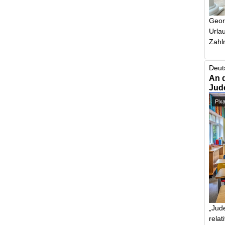
Geor
Urlau
Zahlr
Deut
An 
Jud
Pix
„Jude
relat