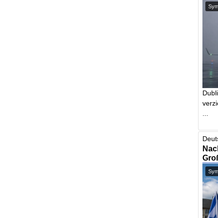
Symb
Dubl
verzi
...
Deut
Nach
Gro
Symb