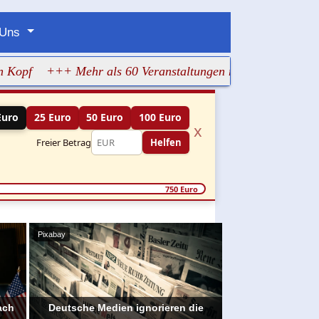
 Uns
+++ Mehr als 60 Veranstaltungen machen jüdisches Leben
Euro
25 Euro
50 Euro
100 Euro
x
Freier Betrag
Helfen
750 Euro
Pixabay
ach
Deutsche Medien ignorieren die