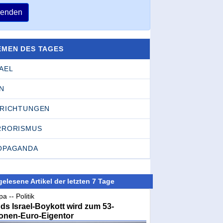
enden
EMEN DES TAGES
AEL
N
NRICHTUNGEN
RRORISMUS
OPAGANDA
elesene Artikel der letzten 7 Tage
a -- Politik
nds Israel-Boykott wird zum 53-
ionen-Euro-Eigentor