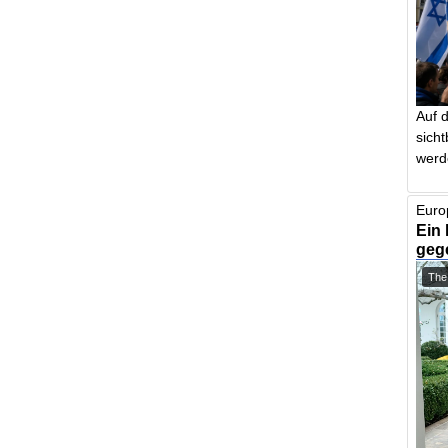
Auf 
sich
werd
Euro
Ein 
geg
The