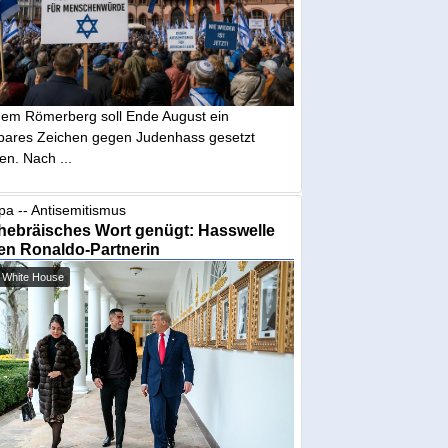
dem Römerberg soll Ende August ein
tbares Zeichen gegen Judenhass gesetzt
en. Nach ...
pa -- Antisemitismus
hebräisches Wort genügt: Hasswelle
en Ronaldo-Partnerin
 White House