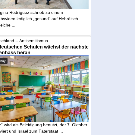
gina Rodríguez schrieb zu einem
bsvideo lediglich „gesund“ auf Hebräisch.
eiche ...
schland -- Antisemitismus
deutschen Schulen wächst der nächste
enhass heran
abay
“ wird als Beleidigung benutzt, der 7. Oktober
iviert und Israel zum Täterstaat ...