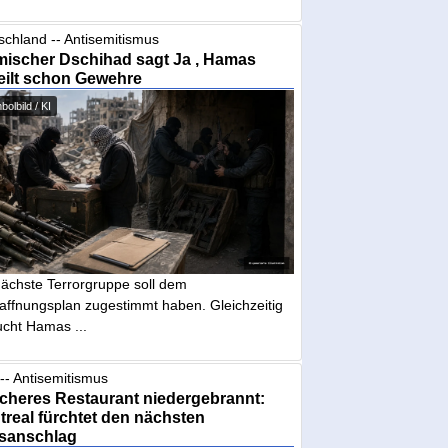
schland -- Antisemitismus
mischer Dschihad sagt Ja , Hamas
eilt schon Gewehre
olbild / KI
nächste Terrorgruppe soll dem
affnungsplan zugestimmt haben. Gleichzeitig
ucht Hamas ...
-- Antisemitismus
cheres Restaurant niedergebrannt:
real fürchtet den nächsten
sanschlag