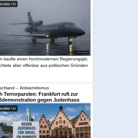
olbild / KI
in kaufte einen hochmodernen Regierungsjet,
chtete aber offenbar aus politischen Gründen
schland -- Antisemitismus
 Terrorparolen: Frankfurt ruft zur
ßdemonstration gegen Judenhass
olbild / KI