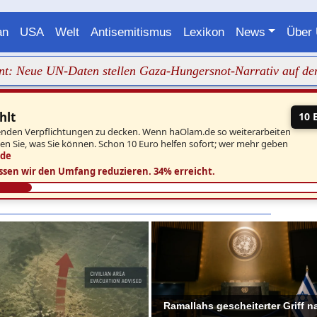
an
USA
Welt
Antisemitismus
Lexikon
News
Über
ue UN-Daten stellen Gaza-Hungersnot-Narrativ auf den Kopf
hlt
10 
aufenden Verpflichtungen zu decken. Wenn haOlam.de so weiterarbeiten
ben Sie, was Sie können. Schon 10 Euro helfen sofort; wer mehr geben
.de
ssen wir den Umfang reduzieren.
34% erreicht.
Ramallahs gescheiterter Griff n