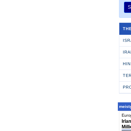
S
TH
ISR
IRA
HI
TE
PR
meistg
Europ
Irla
Mill