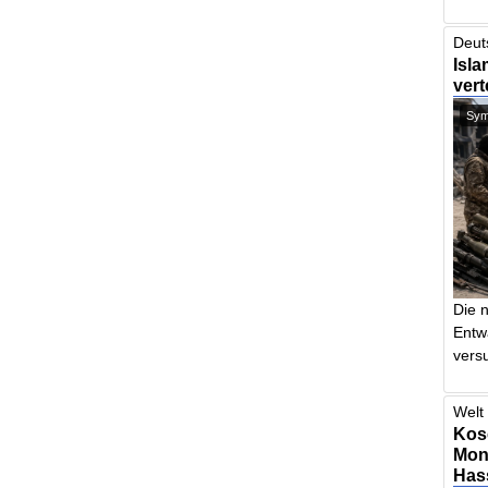
Deut
Isla
vert
Symb
Die 
Entw
vers
Welt 
Kos
Mont
Has