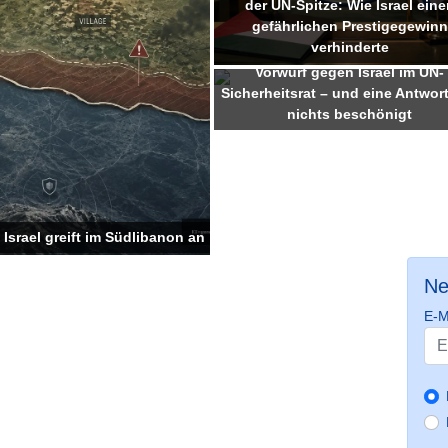
der UN-Spitze: Wie Israel eine
gefährlichen Prestigegewinn
verhinderte
Vorwurf gegen Israel im UN-
Sicherheitsrat – und eine Antwort
nichts beschönigt
 Israel greift im Südlibanon an
Ne
E-M