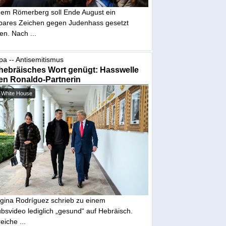
dem Römerberg soll Ende August ein
tbares Zeichen gegen Judenhass gesetzt
en. Nach ...
pa -- Antisemitismus
hebräisches Wort genügt: Hasswelle
en Ronaldo-Partnerin
 White House
gina Rodríguez schrieb zu einem
bsvideo lediglich „gesund“ auf Hebräisch.
eiche ...