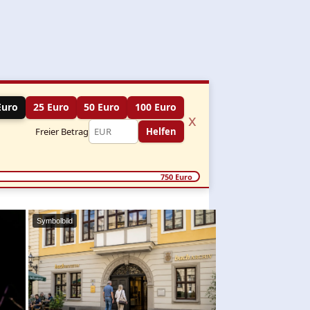
Euro
25 Euro
50 Euro
100 Euro
x
Freier Betrag
Helfen
750 Euro
Symbolbild