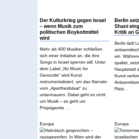
Der Kulturkrieg gegen Israel
Berlin set
– wenn Musik zum
Shani ein
politischen Boykottmittel
Kritik an 
wird
Berlin lädt 
Mehr als 400 Musiker schließen
antisemitis
sich einer Initiative an, die ihre
ein. Währen
Songs in Israel sperren will. Unter
spaltet, set
dem Label „No Music for
Hauptstadt e
Genocide“ wird Kunst
Kunst verbi
instrumentalisiert, um das Narrativ
Antisemitism
vom „Apartheidstaat“ zu
Platz....
untermauern. Dabei geht es nicht
um Musik – es geht um
Propaganda. ...
Europa
Europa