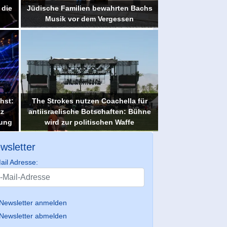
 die
Jüdische Familien bewahrten Bachs
Musik vor dem Vergessen
hst:
The Strokes nutzen Coachella für
tz
antiisraelische Botschaften: Bühne
tung
wird zur politischen Waffe
wsletter
ail Adresse:
Newsletter anmelden
Newsletter abmelden