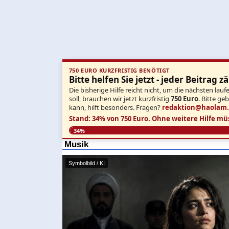
750 EURO KURZFRISTIG BENÖTIGT
Bitte helfen Sie jetzt - jeder Beitrag zä
Die bisherige Hilfe reicht nicht, um die nächsten l
soll, brauchen wir jetzt kurzfristig
750 Euro
. Bitte ge
kann, hilft besonders. Fragen?
redaktion@haolam
Stand: 34% von 750 Euro.
Ohne weitere Hilfe mü
34%
Musik
Symbolbild / KI