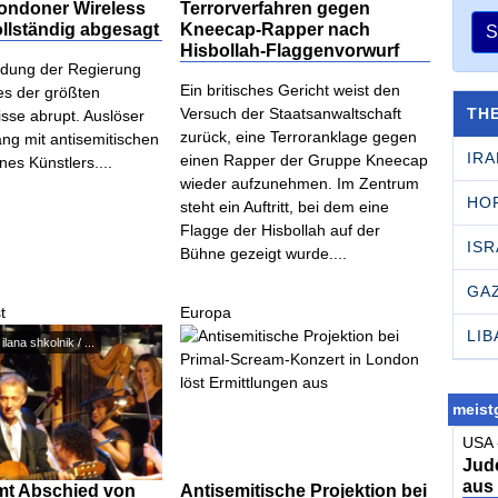
Londoner Wireless
Terrorverfahren gegen
ollständig abgesagt
Kneecap-Rapper nach
S
Hisbollah-Flaggenvorwurf
idung der Regierung
Ein britisches Gericht weist den
es der größten
TH
Versuch der Staatsanwaltschaft
sse abrupt. Auslöser
zurück, eine Terroranklage gegen
ng mit antisemitischen
IRA
einen Rapper der Gruppe Kneecap
es Künstlers....
wieder aufzunehmen. Im Zentrum
HO
steht ein Auftritt, bei dem eine
Flagge der Hisbollah auf der
ISR
Bühne gezeigt wurde....
GA
t
Europa
LI
אילנה שקולניק ilana shkolnik / ...
meistg
USA 
Jude
aus
mmt Abschied von
Antisemitische Projektion bei