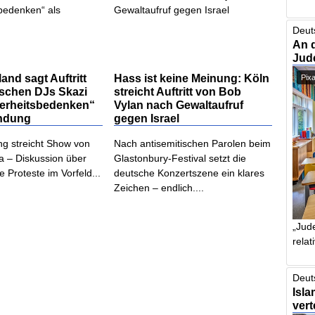
Deut
An 
Jud
nd sagt Auftritt
Hass ist keine Meinung: Köln
Pix
ischen DJs Skazi
streicht Auftritt von Bob
herheitsbedenken“
Vylan nach Gewaltaufruf
ündung
gegen Israel
ung streicht Show von
Nach antisemitischen Parolen beim
a – Diskussion über
Glastonbury-Festival setzt die
he Proteste im Vorfeld...
deutsche Konzertszene ein klares
Zeichen – endlich....
„Jude
relat
Deut
Isla
vert