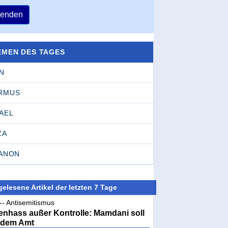
enden
EMEN DES TAGES
N
RMUS
AEL
ZA
BANON
elesene Artikel der letzten 7 Tage
-- Antisemitismus
nhass außer Kontrolle: Mamdani soll
 dem Amt