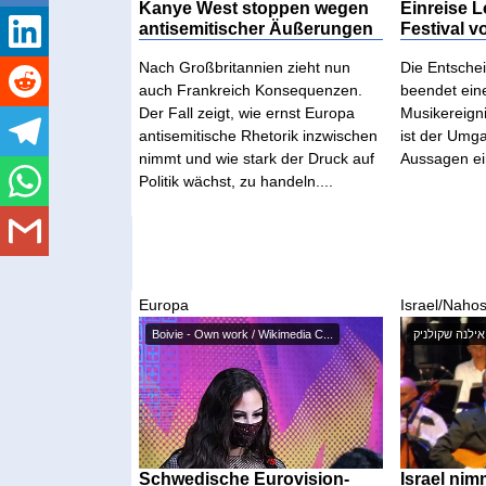
Kanye West stoppen wegen
Einreise 
antisemitischer Äußerungen
Festival v
Nach Großbritannien zieht nun
Die Entsche
auch Frankreich Konsequenzen.
beendet ein
Der Fall zeigt, wie ernst Europa
Musikereigni
antisemitische Rhetorik inzwischen
ist der Umga
nimmt und wie stark der Druck auf
Aussagen ein
Politik wächst, zu handeln....
Europa
Israel/Nahos
Boivie - Own work / Wikimedia C...
Schwedische Eurovision-
Israel ni