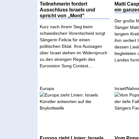
Teilnehmerin fordert
Matti Casp
Ausschluss Israels und
ein ganze
spricht von „Mord“
Der große M
Kurz nach ihrem Sieg beim
Sänger Matti
schwedischen Vorentscheid sorgt
langem Kreb
Sängerin Felicia für einen
ihm verliert 
politischen Eklat. Ihre Aussagen
dessen Lied
über Israel stehen im Widerspruch
begleiteten 
zu den strengen Regeln des
Landes formt
Eurovision Song Contest....
Europa
Israel/Nahos
Europa zieht Linien: Israels
Vom Popst