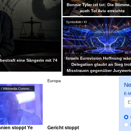
Bonnie Tyler ist tot: Die Stimme,
auch Tel Aviv erreichte
Symbolbild / KI
Israels Eurovision Hoffnung wäc
estraft eine Sängerin mit 74
Delegation glaubt an Sieg tro
Misstrauen gegenüber Jurywer
Europa
Ne
Jason Persse / Wikimedia Common...
E-M
nnien stoppt Ye
Gericht stoppt