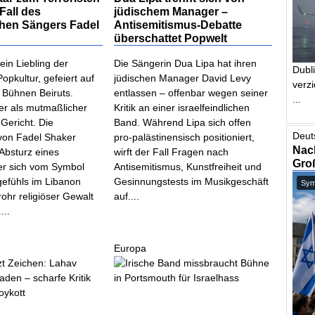
 Fall des
jüdischem Manager –
chen Sängers Fadel
Antisemitismus-Debatte
überschattet Popwelt
 ein Liebling der
Die Sängerin Dua Lipa hat ihren
Dubl
opkultur, gefeiert auf
jüdischen Manager David Levy
verzi
 Bühnen Beiruts.
entlassen – offenbar wegen seiner
...
er als mutmaßlicher
Kritik an einer israelfeindlichen
 Gericht. Die
Band. Während Lipa sich offen
Deut
von Fadel Shaker
pro-palästinensisch positioniert,
Nach
Absturz eines
wirft der Fall Fragen nach
Gro
der sich vom Symbol
Antisemitismus, Kunstfreiheit und
efühls im Libanon
Gesinnungstests im Musikgeschäft
Symb
ohr religiöser Gewalt
auf....
...
Europa