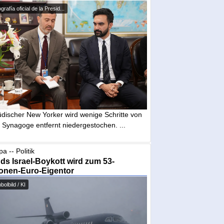
grafía oficial de la Presid...
üdischer New Yorker wird wenige Schritte von
 Synagoge entfernt niedergestochen. ...
a -- Politik
nds Israel-Boykott wird zum 53-
ionen-Euro-Eigentor
olbild / KI