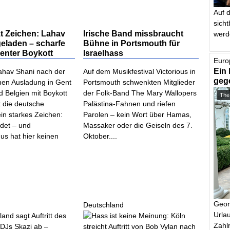
Auf 
sich
zt Zeichen: Lahav
Irische Band missbraucht
werd
geladen – scharfe
Bühne in Portsmouth für
Genter Boykott
Israelhass
Euro
Ein 
Lahav Shani nach der
Auf dem Musikfestival Victorious in
geg
chen Ausladung in Gent
Portsmouth schwenkten Mitglieder
d Belgien mit Boykott
der Folk-Band The Mary Wallopers
The
zt die deutsche
Palästina-Fahnen und riefen
in starkes Zeichen:
Parolen – kein Wort über Hamas,
ndet – und
Massaker oder die Geiseln des 7.
us hat hier keinen
Oktober....
Geor
Deutschland
Urlau
Zahlr