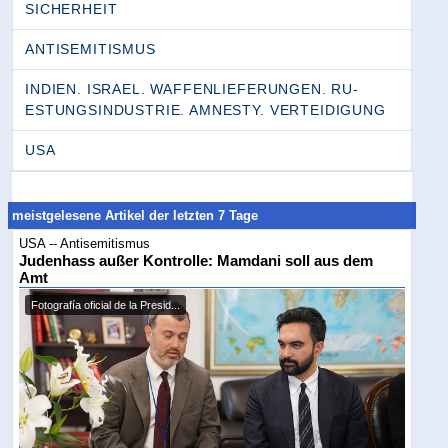
SICHERHEIT
ANTISEMITISMUS
INDIEN. ISRAEL. WAFFENLIEFERUNGEN. RU­
ESTUNGSINDUSTRIE. AMNESTY. VERTEIDIGUNG
USA
meistgelesene Artikel der letzten 7 Tage
USA -- Antisemitismus
Judenhass außer Kontrolle: Mamdani soll aus dem
Amt
Fotografía oficial de la Presid...