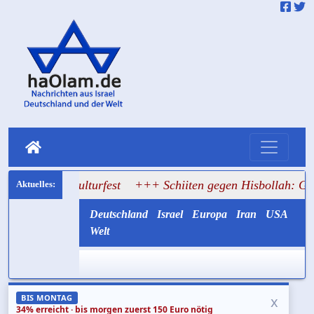
ons Kulturfest
+++ Schiiten gegen Hisbollah: Gemayel ruf
Deutschland
Israel
Europa
Iran
USA
Welt
x
BIS MONTAG
34% erreicht · bis morgen zuerst 150 Euro nötig