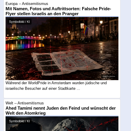
Europa -- Antisemitismus
Mit Namen, Fotos und Auftrittsorten: Falsche Pride-
Flyer stellen Israelis an den Pranger
Symbolbild / KI
Während der WorldPride in Amsterdam wurden jüdische und
israelische Besucher auf einer Stadtkarte ...
Welt -- Antisemitismus
Ahed Tamimi nennt Juden den Feind und wünscht der
Welt den Atomkrieg
Symbolbild / KI