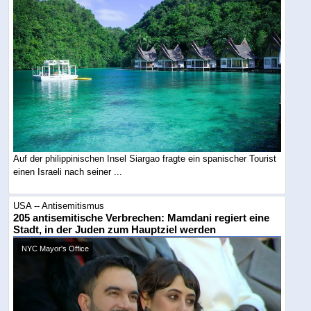
Auf der philippinischen Insel Siargao fragte ein spanischer Tourist
einen Israeli nach seiner ...
USA -- Antisemitismus
205 antisemitische Verbrechen: Mamdani regiert eine
Stadt, in der Juden zum Hauptziel werden
NYC Mayor's Office