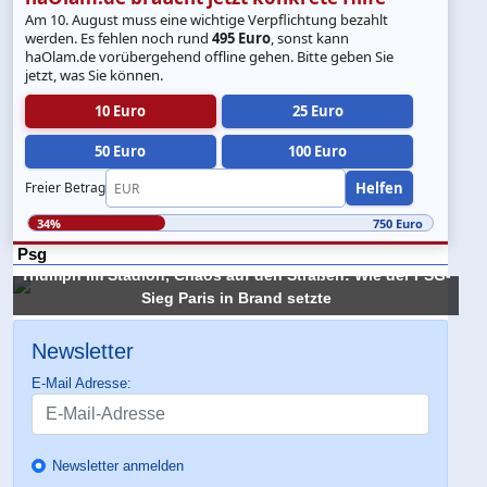
Am 10. August muss eine wichtige Verpflichtung bezahlt
werden. Es fehlen noch rund
495 Euro
, sonst kann
haOlam.de vorübergehend offline gehen. Bitte geben Sie
jetzt, was Sie können.
10 Euro
25 Euro
50 Euro
100 Euro
Helfen
Freier Betrag
34%
750 Euro
Psg
Triumph im Stadion, Chaos auf den Straßen: Wie der PSG-
Sieg Paris in Brand setzte
Newsletter
E-Mail Adresse:
Newsletter anmelden