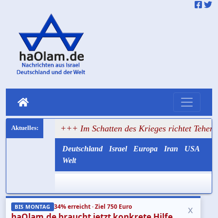
rüsten
+++ Im Schatten des Krieges richtet Teheran weiter
Deutschland
Israel
Europa
Iran
USA
Welt
34% erreicht · Ziel 750 Euro
x
BIS MONTAG
haOlam.de braucht jetzt konkrete Hilfe