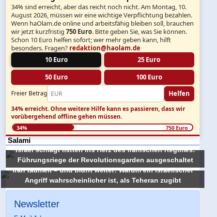
34% sind erreicht, aber das reicht noch nicht. Am Montag, 10.
August 2026, müssen wir eine wichtige Verpflichtung bezahlen.
Wenn haOlam.de online und arbeitsfähig bleiben soll, brauchen
wir jetzt kurzfristig
750 Euro
. Bitte geben Sie, was Sie können.
Schon 10 Euro helfen sofort; wer mehr geben kann, hilft
besonders. Fragen?
redaktion@haolam.de
10 Euro
25 Euro
50 Euro
100 Euro
Helfen
Freier Betrag
34% erreicht.
Ohne weitere Hilfe kann es passieren, dass wir
vorübergehend offline gehen müssen.
34%
750 Euro
Salami
Israel schlägt mitten ins Herz des iranischen Regimes:
Führungsriege der Revolutionsgarden ausgeschaltet
Iran taumelt – und blufft weiter: Warum ein israelischer
Angriff wahrscheinlicher ist, als Teheran zugibt
Newsletter