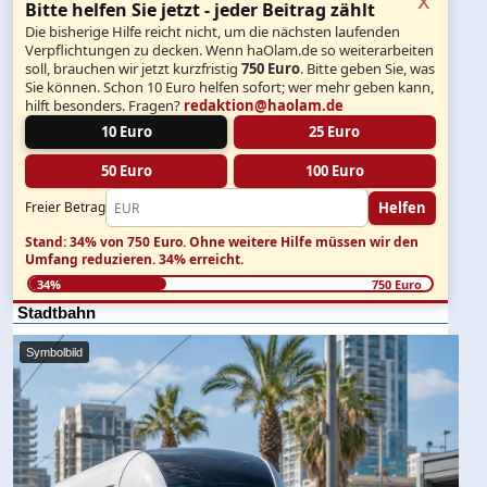
Bitte helfen Sie jetzt - jeder Beitrag zählt
Die bisherige Hilfe reicht nicht, um die nächsten laufenden
Verpflichtungen zu decken. Wenn haOlam.de so weiterarbeiten
soll, brauchen wir jetzt kurzfristig
750 Euro
. Bitte geben Sie, was
Sie können. Schon 10 Euro helfen sofort; wer mehr geben kann,
hilft besonders. Fragen?
redaktion@haolam.de
10 Euro
25 Euro
50 Euro
100 Euro
Helfen
Freier Betrag
Stand: 34% von 750 Euro.
Ohne weitere Hilfe müssen wir den
Umfang reduzieren.
34% erreicht.
34%
750 Euro
Stadtbahn
Symbolbild