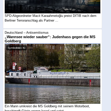
SPD-Abgeordneter Macit Karaahmetoğlu preist DITIB nach dem
Berliner Terroranschlag als Partner ...
Deutschland -- Antisemitismus
„Wannsee wieder sauber“: Judenhass gegen die MS
Goldberg
Symbolbild / KI
Ein Mann umkreist die MS Goldberg mit seinem Motorboot,
beschimpft Gäste wegen Israel und setzt ...