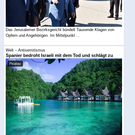
Das Jerusalemer Bezirksgericht bündelt Tausende Klagen von
Opfern und Angehörigen. Im Mittelpunkt ...
Welt -- Antisemitismus
Spanier bedroht Israeli mit dem Tod und schlägt zu
Pixabay