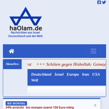
ulturfest
+++ Schiiten gegen Hisbollah: Gemayel ruft zum
Deutschland
Israel
Europa
Iran
USA
Welt
x
BIS MONTAG
34% erreicht · bis morgen zuerst 150 Euro nötig