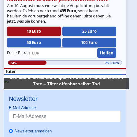
Am 10. August muss eine wichtige Verpflichtung bezahlt
werden. Es fehlen noch rund
495 Euro
, sonst kann
haOlam.de vorübergehend offline gehen. Bitte geben Sie
jetzt, was Sie können.
10 Euro
25 Euro
50 Euro
100 Euro
Helfen
Freier Betrag
34%
750 Euro
Toter
Schießerei an Schulkomplex in Örebro: Mindestens elf
Tote – Täter offenbar selbst Tod
Newsletter
E-Mail Adresse:
Newsletter anmelden