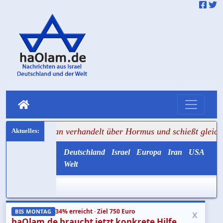
Teheran verhandelt über Hormus und schießt gleichzeitig au
Deutschland
Israel
Europa
Iran
USA
Welt
34% erreicht · Ziel 750 Euro
x
BIS MONTAG
haOlam.de braucht jetzt konkrete Hilfe