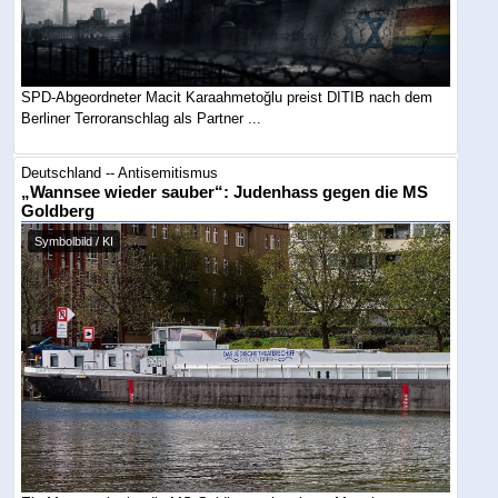
SPD-Abgeordneter Macit Karaahmetoğlu preist DITIB nach dem
Berliner Terroranschlag als Partner ...
Deutschland -- Antisemitismus
„Wannsee wieder sauber“: Judenhass gegen die MS
Goldberg
Symbolbild / KI