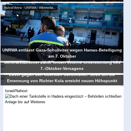
Ashraf Amra - UNRWA / Wikimedia...
UNRWA entlässt Gaza-Schulleiter wegen Hamas-Beteiligung
am 7. Oktober
Generalstabschef Zamir fordert externe Untersuchung des
7.-Oktober-Versagens
Levin gegen den Obersten Gerichtshof: Streit um die
Ernennung von Richter Kola erreicht neuen Höhepunkt
Israel/Nahost