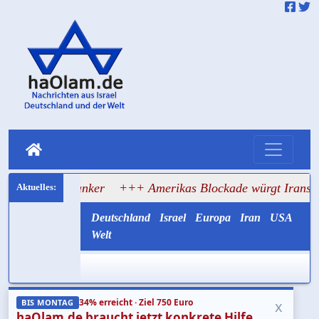
 auf Tanker
+++ Amerikas Blockade würgt Irans Ölexport 
Deutschland
Israel
Europa
Iran
USA
Welt
34% erreicht · Ziel 750 Euro
x
BIS MONTAG
haOlam.de braucht jetzt konkrete Hilfe