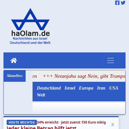
 Monaten
+++ Netanjahu sagt Nein, gibt Trumps Gaza-Plan
Deutschland
Israel
Europa
Iran
USA
Welt
34% erreicht · jetzt zuerst 150 Euro nötig
x
HEUTE WICHTIG
Jeder kleine Betrag hilft jetzt