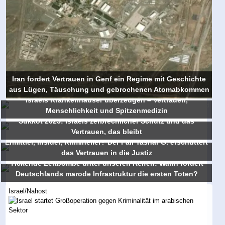
Iran fordert Vertrauen in Genf ein Regime mit Geschichte
aus Lügen, Täuschung und gebrochenen Atomabkommen
Israels Krankenhäuser überzeugen – Vertrauen,
Menschlichkeit und Spitzenmedizin
Sukkot 2025: Israels zerbrechlicher Schutz und das
Vertrauen, das bleibt
Ermittler, Insider, Krimineller? Der Fall Yashar G. erschüttert
das Vertrauen in die Justiz
Tickende Zeitbombe unter unseren Reifen: Wann fordert
Deutschlands marode Infrastruktur die ersten Toten?
Israel/Nahost