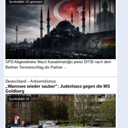
Symbolbild / KI generiert
SPD-Abgeordneter Macit Karaahmetoğlu preist DITIB nach dem
Berliner Terroranschlag als Partner ...
Deutschland -- Antisemitismus
„Wannsee wieder sauber“: Judenhass gegen die MS
Goldberg
Symbolbild / KI