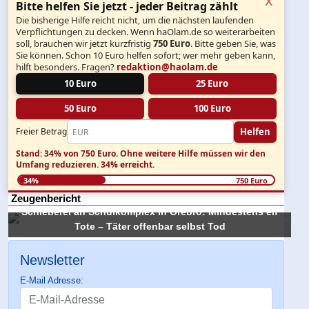
Bitte helfen Sie jetzt - jeder Beitrag zählt
Die bisherige Hilfe reicht nicht, um die nächsten laufenden
Verpflichtungen zu decken. Wenn haOlam.de so weiterarbeiten
soll, brauchen wir jetzt kurzfristig
750 Euro
. Bitte geben Sie, was
Sie können. Schon 10 Euro helfen sofort; wer mehr geben kann,
hilft besonders. Fragen?
redaktion@haolam.de
10 Euro
25 Euro
50 Euro
100 Euro
Helfen
Freier Betrag
Stand: 34% von 750 Euro.
Ohne weitere Hilfe müssen wir den
Umfang reduzieren.
34% erreicht.
34%
750 Euro
Zeugenbericht
Schießerei an Schulkomplex in Örebro: Mindestens elf
Tote – Täter offenbar selbst Tod
Newsletter
E-Mail Adresse: