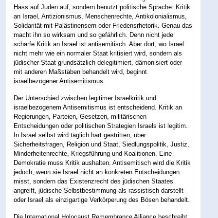
Hass auf Juden auf, sondern benutzt politische Sprache: Kritik
an Israel, Antizionismus, Menschenrechte, Antikolonialismus,
Solidarität mit Palästinensern oder Friedensrhetorik. Genau das
macht ihn so wirksam und so gefährlich. Denn nicht jede
scharfe Kritik an Israel ist antisemitisch. Aber dort, wo Israel
nicht mehr wie ein normaler Staat kritisiert wird, sondern als
jüdischer Staat grundsätzlich delegitimiert, dämonisiert oder
mit anderen Maßstäben behandelt wird, beginnt
israelbezogener Antisemitismus.
Der Unterschied zwischen legitimer Israelkritik und
israelbezogenem Antisemitismus ist entscheidend. Kritik an
Regierungen, Parteien, Gesetzen, militärischen
Entscheidungen oder politischen Strategien Israels ist legitim.
In Israel selbst wird täglich hart gestritten, über
Sicherheitsfragen, Religion und Staat, Siedlungspolitik, Justiz,
Minderheitenrechte, Kriegsführung und Koalitionen. Eine
Demokratie muss Kritik aushalten. Antisemitisch wird die Kritik
jedoch, wenn sie Israel nicht an konkreten Entscheidungen
misst, sondern das Existenzrecht des jüdischen Staates
angreift, jüdische Selbstbestimmung als rassistisch darstellt
oder Israel als einzigartige Verkörperung des Bösen behandelt.
Die International Holocaust Remembrance Alliance beschreibt