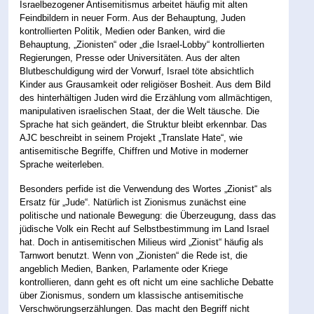
Israelbezogener Antisemitismus arbeitet häufig mit alten
Feindbildern in neuer Form. Aus der Behauptung, Juden
kontrollierten Politik, Medien oder Banken, wird die
Behauptung, „Zionisten“ oder „die Israel-Lobby“ kontrollierten
Regierungen, Presse oder Universitäten. Aus der alten
Blutbeschuldigung wird der Vorwurf, Israel töte absichtlich
Kinder aus Grausamkeit oder religiöser Bosheit. Aus dem Bild
des hinterhältigen Juden wird die Erzählung vom allmächtigen,
manipulativen israelischen Staat, der die Welt täusche. Die
Sprache hat sich geändert, die Struktur bleibt erkennbar. Das
AJC beschreibt in seinem Projekt „Translate Hate“, wie
antisemitische Begriffe, Chiffren und Motive in moderner
Sprache weiterleben.
Besonders perfide ist die Verwendung des Wortes „Zionist“ als
Ersatz für „Jude“. Natürlich ist Zionismus zunächst eine
politische und nationale Bewegung: die Überzeugung, dass das
jüdische Volk ein Recht auf Selbstbestimmung im Land Israel
hat. Doch in antisemitischen Milieus wird „Zionist“ häufig als
Tarnwort benutzt. Wenn von „Zionisten“ die Rede ist, die
angeblich Medien, Banken, Parlamente oder Kriege
kontrollieren, dann geht es oft nicht um eine sachliche Debatte
über Zionismus, sondern um klassische antisemitische
Verschwörungserzählungen. Das macht den Begriff nicht