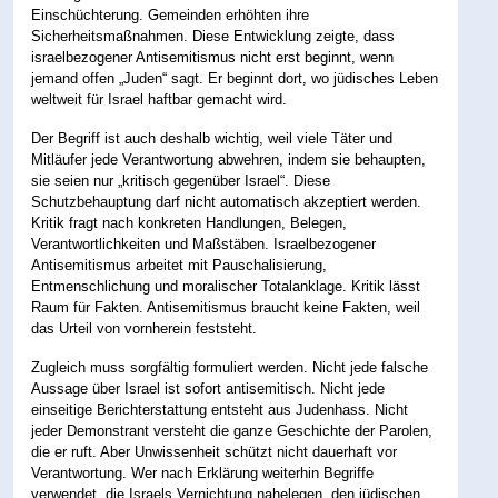
Einschüchterung. Gemeinden erhöhten ihre
Sicherheitsmaßnahmen. Diese Entwicklung zeigte, dass
israelbezogener Antisemitismus nicht erst beginnt, wenn
jemand offen „Juden“ sagt. Er beginnt dort, wo jüdisches Leben
weltweit für Israel haftbar gemacht wird.
Der Begriff ist auch deshalb wichtig, weil viele Täter und
Mitläufer jede Verantwortung abwehren, indem sie behaupten,
sie seien nur „kritisch gegenüber Israel“. Diese
Schutzbehauptung darf nicht automatisch akzeptiert werden.
Kritik fragt nach konkreten Handlungen, Belegen,
Verantwortlichkeiten und Maßstäben. Israelbezogener
Antisemitismus arbeitet mit Pauschalisierung,
Entmenschlichung und moralischer Totalanklage. Kritik lässt
Raum für Fakten. Antisemitismus braucht keine Fakten, weil
das Urteil von vornherein feststeht.
Zugleich muss sorgfältig formuliert werden. Nicht jede falsche
Aussage über Israel ist sofort antisemitisch. Nicht jede
einseitige Berichterstattung entsteht aus Judenhass. Nicht
jeder Demonstrant versteht die ganze Geschichte der Parolen,
die er ruft. Aber Unwissenheit schützt nicht dauerhaft vor
Verantwortung. Wer nach Erklärung weiterhin Begriffe
verwendet, die Israels Vernichtung nahelegen, den jüdischen