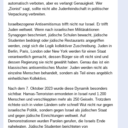
automatisch verboten, aber es verlangt Genauigkeit. Wer
„Zionist“ sagt, sollte nicht alte Judenfeindschaft in politischer
Verpackung verbreiten.
Israelbezogener Antisemitismus trifft nicht nur Israel. Er trifft
Juden weltweit. Wenn nach israelischen Militäraktionen
Synagogen beschmiert, jüdische Schulen bewacht, jüdische
Studenten bedrängt oder jüdische Restaurants angegriffen
werden, zeigt sich die Logik kollektiver Zuschreibung. Juden in
Berlin, Paris, London oder New York werden für einen Staat
verantwortlich gemacht, dessen Bürger sie oft nicht sind und
dessen Regierung sie nicht gewählt haben. Genau das ist ein
klassisches antisemitisches Muster: Juden werden nicht als
einzelne Menschen behandelt, sondern als Teil eines angeblich
einheitlichen Kollektivs.
Nach dem 7. Oktober 2023 wurde diese Dynamik besonders
sichtbar. Hamas-Terroristen ermordeten in Israel rund 1.200
Menschen und verschleppten mehr als 250 Geiseln. Trotzdem
richtete sich in vielen Ländern sehr schnell Wut nicht nur gegen
israelische Politik, sondern gegen Israel als jüdischen Staat
und gegen jüdische Einrichtungen weltweit. Auf
Demonstrationen wurden Parolen gerufen, die Israels Ende
nahelegten. Jüdische Studenten berichteten von