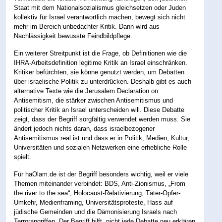
Staat mit dem Nationalsozialismus gleichsetzen oder Juden
kollektiv für Israel verantwortlich machen, bewegt sich nicht
mehr im Bereich unbedachter Kritik. Dann wird aus
Nachlässigkeit bewusste Feindbildpflege.
Ein weiterer Streitpunkt ist die Frage, ob Definitionen wie die
IHRA-Arbeitsdefinition legitime Kritik an Israel einschränken.
Kritiker befürchten, sie könne genutzt werden, um Debatten
über israelische Politik zu unterdrücken. Deshalb gibt es auch
alternative Texte wie die Jerusalem Declaration on
Antisemitism, die stärker zwischen Antisemitismus und
politischer Kritik an Israel unterscheiden will. Diese Debatte
zeigt, dass der Begriff sorgfältig verwendet werden muss. Sie
ändert jedoch nichts daran, dass israelbezogener
Antisemitismus real ist und dass er in Politik, Medien, Kultur,
Universitäten und sozialen Netzwerken eine erhebliche Rolle
spielt.
Für haOlam.de ist der Begriff besonders wichtig, weil er viele
Themen miteinander verbindet: BDS, Anti-Zionismus, „From
the river to the sea“, Holocaust-Relativierung, Täter-Opfer-
Umkehr, Medienframing, Universitätsproteste, Hass auf
jüdische Gemeinden und die Dämonisierung Israels nach
Terrorangriffen. Der Begriff hilft, nicht jede Debatte neu erklären