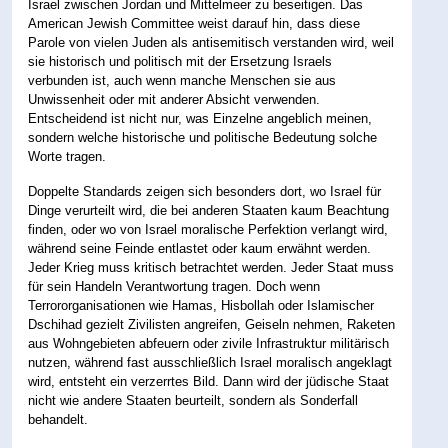
Israel zwischen Jordan und Mittelmeer zu beseitigen. Das
American Jewish Committee weist darauf hin, dass diese
Parole von vielen Juden als antisemitisch verstanden wird, weil
sie historisch und politisch mit der Ersetzung Israels
verbunden ist, auch wenn manche Menschen sie aus
Unwissenheit oder mit anderer Absicht verwenden.
Entscheidend ist nicht nur, was Einzelne angeblich meinen,
sondern welche historische und politische Bedeutung solche
Worte tragen.
Doppelte Standards zeigen sich besonders dort, wo Israel für
Dinge verurteilt wird, die bei anderen Staaten kaum Beachtung
finden, oder wo von Israel moralische Perfektion verlangt wird,
während seine Feinde entlastet oder kaum erwähnt werden.
Jeder Krieg muss kritisch betrachtet werden. Jeder Staat muss
für sein Handeln Verantwortung tragen. Doch wenn
Terrororganisationen wie Hamas, Hisbollah oder Islamischer
Dschihad gezielt Zivilisten angreifen, Geiseln nehmen, Raketen
aus Wohngebieten abfeuern oder zivile Infrastruktur militärisch
nutzen, während fast ausschließlich Israel moralisch angeklagt
wird, entsteht ein verzerrtes Bild. Dann wird der jüdische Staat
nicht wie andere Staaten beurteilt, sondern als Sonderfall
behandelt.