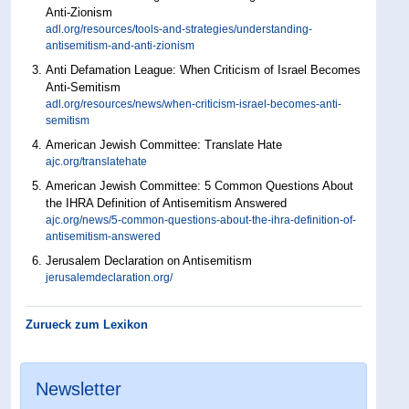
Anti-Zionism
adl.org/resources/tools-and-strategies/understanding-
antisemitism-and-anti-zionism
Anti Defamation League: When Criticism of Israel Becomes
Anti-Semitism
adl.org/resources/news/when-criticism-israel-becomes-anti-
semitism
American Jewish Committee: Translate Hate
ajc.org/translatehate
American Jewish Committee: 5 Common Questions About
the IHRA Definition of Antisemitism Answered
ajc.org/news/5-common-questions-about-the-ihra-definition-of-
antisemitism-answered
Jerusalem Declaration on Antisemitism
jerusalemdeclaration.org/
Zurueck zum Lexikon
Newsletter