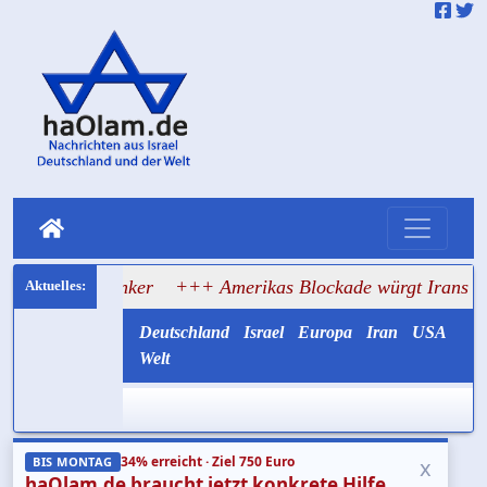
auf Tanker
+++ Amerikas Blockade würgt Irans Ölexport 
Deutschland
Israel
Europa
Iran
USA
Welt
34% erreicht · Ziel 750 Euro
x
BIS MONTAG
haOlam.de braucht jetzt konkrete Hilfe