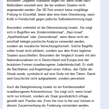
existieren. Doppelte Standards liegen vor, wenn Israel nach
Maßstäben verurteilt wird, die bei anderen Staaten nicht
angewendet werden. Der 3D-Test ersetzt keine sorgfältige
Prüfung im Einzelfall, bietet aber eine klare Orientierung, wann
Kritik in Feindschaft gegen jüdische Selbstbestimmung kippt.
Besonders verbreitet ist die Dämonisierung Israels. Sie zeigt
sich in Begriffen wie „Kindermörderstaat“, „Nazi-Israel“,
„Apartheidstaat“ oder „Genozidstaat“, wenn diese nicht als
ernsthaft belegte juristische Analyse verwendet werden,
sondern als moralische Vernichtungsformeln. Solche Begriffe
sollen Israel nicht erklären, sondern aus dem Kreis legitimer
Staaten ausschließen. Besonders der Vergleich Israels mit den
Nationalsozialisten ist in Deutschland und Europa eine der
brutalsten Formen israelbezogener Judenfeindschaft. Er stellt
die Nachfahren und Angehörigen eines Volkes, das Opfer der
Shoah wurde, symbolisch auf eine Stufe mit den Tätern. Damit
wird Geschichte nicht aufgearbeitet, sondern pervertiert.
Auch die Delegitimierung Israels ist ein Kernbestandteil
israelbezogenen Antisemitismus. Sie zeigt sich, wenn Israel
nicht nur kritisiert, sondern als Staat grundsätzlich infrage
gestellt wird. Parolen wie „From the river to the sea“ können in
diesem Zusammenhang als Forderung verstanden werden,