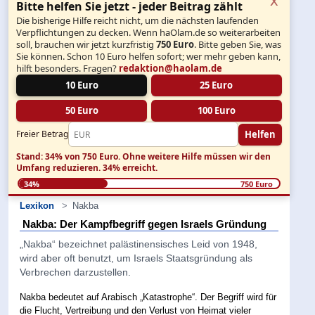
Bitte helfen Sie jetzt - jeder Beitrag zählt
Die bisherige Hilfe reicht nicht, um die nächsten laufenden
Verpflichtungen zu decken. Wenn haOlam.de so weiterarbeiten
soll, brauchen wir jetzt kurzfristig
750 Euro
. Bitte geben Sie, was
Sie können. Schon 10 Euro helfen sofort; wer mehr geben kann,
hilft besonders. Fragen?
redaktion@haolam.de
10 Euro
25 Euro
50 Euro
100 Euro
Helfen
Freier Betrag
Stand: 34% von 750 Euro.
Ohne weitere Hilfe müssen wir den
Umfang reduzieren.
34% erreicht.
34%
750 Euro
Lexikon
Nakba
Nakba: Der Kampfbegriff gegen Israels Gründung
„Nakba“ bezeichnet palästinensisches Leid von 1948,
wird aber oft benutzt, um Israels Staatsgründung als
Verbrechen darzustellen.
Nakba bedeutet auf Arabisch „Katastrophe“. Der Begriff wird für
die Flucht, Vertreibung und den Verlust von Heimat vieler