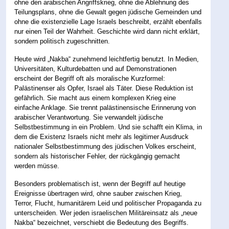
ohne den arabischen Angriffskrieg, ohne die Ablehnung des
Teilungsplans, ohne die Gewalt gegen jüdische Gemeinden und
ohne die existenzielle Lage Israels beschreibt, erzählt ebenfalls
nur einen Teil der Wahrheit. Geschichte wird dann nicht erklärt,
sondern politisch zugeschnitten.
Heute wird „Nakba“ zunehmend leichtfertig benutzt. In Medien,
Universitäten, Kulturdebatten und auf Demonstrationen
erscheint der Begriff oft als moralische Kurzformel:
Palästinenser als Opfer, Israel als Täter. Diese Reduktion ist
gefährlich. Sie macht aus einem komplexen Krieg eine
einfache Anklage. Sie trennt palästinensische Erinnerung von
arabischer Verantwortung. Sie verwandelt jüdische
Selbstbestimmung in ein Problem. Und sie schafft ein Klima, in
dem die Existenz Israels nicht mehr als legitimer Ausdruck
nationaler Selbstbestimmung des jüdischen Volkes erscheint,
sondern als historischer Fehler, der rückgängig gemacht
werden müsse.
Besonders problematisch ist, wenn der Begriff auf heutige
Ereignisse übertragen wird, ohne sauber zwischen Krieg,
Terror, Flucht, humanitärem Leid und politischer Propaganda zu
unterscheiden. Wer jeden israelischen Militäreinsatz als „neue
Nakba“ bezeichnet, verschiebt die Bedeutung des Begriffs.