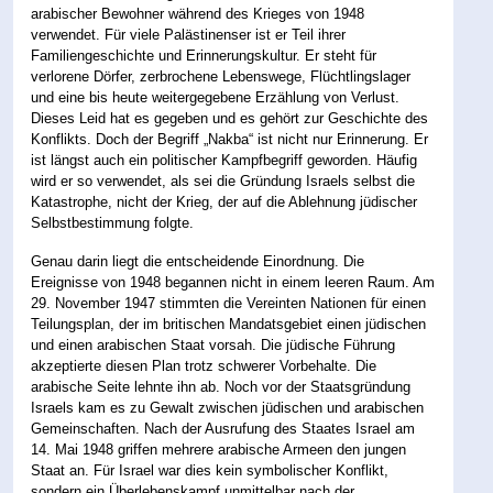
arabischer Bewohner während des Krieges von 1948
verwendet. Für viele Palästinenser ist er Teil ihrer
Familiengeschichte und Erinnerungskultur. Er steht für
verlorene Dörfer, zerbrochene Lebenswege, Flüchtlingslager
und eine bis heute weitergegebene Erzählung von Verlust.
Dieses Leid hat es gegeben und es gehört zur Geschichte des
Konflikts. Doch der Begriff „Nakba“ ist nicht nur Erinnerung. Er
ist längst auch ein politischer Kampfbegriff geworden. Häufig
wird er so verwendet, als sei die Gründung Israels selbst die
Katastrophe, nicht der Krieg, der auf die Ablehnung jüdischer
Selbstbestimmung folgte.
Genau darin liegt die entscheidende Einordnung. Die
Ereignisse von 1948 begannen nicht in einem leeren Raum. Am
29. November 1947 stimmten die Vereinten Nationen für einen
Teilungsplan, der im britischen Mandatsgebiet einen jüdischen
und einen arabischen Staat vorsah. Die jüdische Führung
akzeptierte diesen Plan trotz schwerer Vorbehalte. Die
arabische Seite lehnte ihn ab. Noch vor der Staatsgründung
Israels kam es zu Gewalt zwischen jüdischen und arabischen
Gemeinschaften. Nach der Ausrufung des Staates Israel am
14. Mai 1948 griffen mehrere arabische Armeen den jungen
Staat an. Für Israel war dies kein symbolischer Konflikt,
sondern ein Überlebenskampf unmittelbar nach der