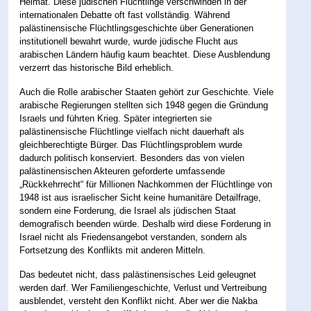
Heimat. Diese jüdischen Flüchtlinge verschwinden in der
internationalen Debatte oft fast vollständig. Während
palästinensische Flüchtlingsgeschichte über Generationen
institutionell bewahrt wurde, wurde jüdische Flucht aus
arabischen Ländern häufig kaum beachtet. Diese Ausblendung
verzerrt das historische Bild erheblich.
Auch die Rolle arabischer Staaten gehört zur Geschichte. Viele
arabische Regierungen stellten sich 1948 gegen die Gründung
Israels und führten Krieg. Später integrierten sie
palästinensische Flüchtlinge vielfach nicht dauerhaft als
gleichberechtigte Bürger. Das Flüchtlingsproblem wurde
dadurch politisch konserviert. Besonders das von vielen
palästinensischen Akteuren geforderte umfassende
„Rückkehrrecht“ für Millionen Nachkommen der Flüchtlinge von
1948 ist aus israelischer Sicht keine humanitäre Detailfrage,
sondern eine Forderung, die Israel als jüdischen Staat
demografisch beenden würde. Deshalb wird diese Forderung in
Israel nicht als Friedensangebot verstanden, sondern als
Fortsetzung des Konflikts mit anderen Mitteln.
Das bedeutet nicht, dass palästinensisches Leid geleugnet
werden darf. Wer Familiengeschichte, Verlust und Vertreibung
ausblendet, versteht den Konflikt nicht. Aber wer die Nakba