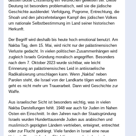
dessen bloße Entstehung ein Verbrechen gewesen sei. Diese
Deutung ist besonders problematisch, weil sie die jüdische
Geschichte ausblendet: Verfolgung, Pogrome, Entrechtung, die
Shoah und den jahrzehntelangen Kampf des jüdischen Volkes
um nationale Selbstbestimmung im Land seiner historischen
Herkunft.
Der Begriff wird deshalb bis heute hoch emotional benutzt. Am
Nakba Tag, dem 15. Mai, wird nicht nur der palästinensischen
Verluste gedacht. In vielen politischen Zusammenhängen wird
zugleich Israels Gründung moralisch angegriffen. Besonders
nach dem 7. Oktober 2023 wurde sichtbar, wie leicht
Erinnerung an palästinensisches Leid in antiisraelische
Radikalisierung umschlagen kann. Wenn „Nakba“ neben
Parolen steht, die Israel von der Landkarte tilgen wollen, dann
geht es nicht mehr um Trauerarbeit. Dann wird Geschichte zur
Waffe.
Aus israelischer Sicht ist besonders wichtig, was in vielen
Nakba Darstellungen fehlt. 1948 war auch für Juden im Nahen
Osten ein Einschnitt. In den Jahren nach der Staatsgründung
Israels wurden Hunderttausende Juden aus arabischen und
muslimisch geprägten Ländern vertrieben, enteignet, entrechtet
oder zur Flucht gedrängt. Viele fanden in Israel eine neue