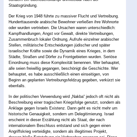
Staatsgründung.
Der Krieg von 1948 führte zu massiver Flucht und Vertreibung.
Hunderttausende arabische Bewohner verließen ihre Wohnorte
oder wurden vertrieben. Die Ursachen waren unterschiedlich:
Kampfhandlungen, Angst vor Gewalt, direkte Vertreibungen,
Zusammenbruch lokaler Ordnung, Aufrufe einzelner arabischer
Stellen, militärische Entscheidungen jüdischer und später
israelischer Kräfte sowie die Dynamik eines Krieges, in dem
Städte, Straßen und Dörfer zu Frontgebieten wurden. Seriöse
Einordnung muss diese Komplexität benennen. Wer behauptet,
alle seien freiwillig gegangen, beschönigt die Geschichte. Wer
behauptet, es habe ausschließlich einen einseitigen, von
Beginn an geplanten Vertreibungsfeldzug gegeben, verkürzt sie
ebenfalls.
In der politischen Verwendung wird „Nakba“ jedoch oft nicht als
Beschreibung einer tragischen Kriegsfolge genutzt, sondern als
Anklage gegen Israels Existenz. Dann geht es nicht mehr um
historische Genauigkeit, sondern um Delegitimierung. Israel
erscheint in dieser Erzählung nicht als Staat, der nach
internationalem Beschluss entstand und sich gegen einen
Angriffskrieg verteidigte, sondern als illegitimes Projekt,