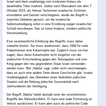
Israel wird dann unabhängig vom konkreten Anlass als
dauerhafter Täter markiert. Selbst nach Massakern wie dem 7.
Oktober 2023, als Hamas Terroristen israelische Zivilisten
ermordeten und Geiseln verschleppten, wurde der Begriff in
manchen Debatten genutzt, um die israelische
Selbstverteidigung sofort in eine Erzählung ewiger israelischer
Schuld einzubauen. Das ist keine Analyse, sondern politische
Vorverurteilung.
Eine verantwortliche Erklärung des Begriffs muss daher
zweierlei leisten. Sie muss anerkennen, dass 1948 für viele
Palästinenser eine Katastrophe war. Zugleich muss sie klar
sagen, dass diese Katastrophe nicht losgelöst von der
arabischen Entscheidung gegen den Teilungsplan und vom
Krieg gegen den neu gegründeten Staat Israel verstanden
werden kann. Wer „Nakba“ sagt, sollte nicht verschweigen,
dass es auch eine andere Seite dieser Geschichte gibt: Israels
Unabhängigkeit, das Überleben eines bedrohten jüdischen
Staates und die Rettung jüdischer Souveränität nach
Jahrhunderten der Verfolgung.
Der Begriff „Nakba“ bleibt deshalb einer der umstrittensten
Begriffe des Nahostkonflikts. Er kann eine reale Erinnerung an
Verlust ausdrücken. Er kann aber auch als politischer Code