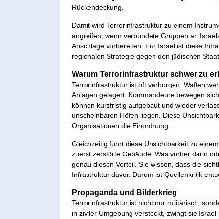
Rückendeckung.
Damit wird Terrorinfrastruktur zu einem Instrume
angreifen, wenn verbündete Gruppen an Israel
Anschläge vorbereiten. Für Israel ist diese Infr
regionalen Strategie gegen den jüdischen Staat
Warum Terrorinfrastruktur schwer zu er
Terrorinfrastruktur ist oft verborgen. Waffen w
Anlagen gelagert. Kommandeure bewegen sich o
können kurzfristig aufgebaut und wieder verl
unscheinbaren Höfen liegen. Diese Unsichtbarke
Organisationen die Einordnung.
Gleichzeitig führt diese Unsichtbarkeit zu ein
zuerst zerstörte Gebäude. Was vorher darin oder
genau diesen Vorteil. Sie wissen, dass die sicht
Infrastruktur davor. Darum ist Quellenkritik ent
Propaganda und Bilderkrieg
Terrorinfrastruktur ist nicht nur militärisch, s
in ziviler Umgebung versteckt, zwingt sie Israel