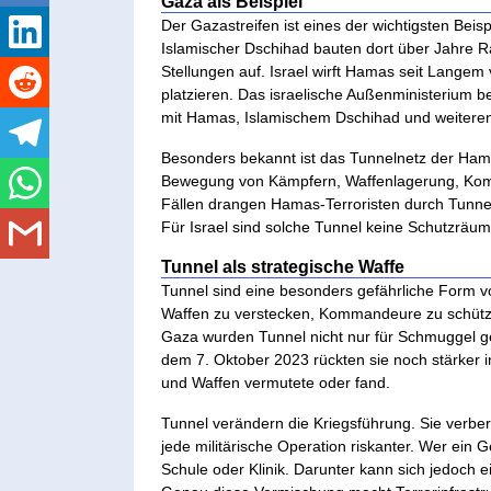
Gaza als Beispiel
Der Gazastreifen ist eines der wichtigsten Beisp
Islamischer Dschihad bauten dort über Jahre 
Stellungen auf. Israel wirft Hamas seit Langem 
platzieren. Das israelische Außenministerium 
mit Hamas, Islamischem Dschihad und weiteren 
Besonders bekannt ist das Tunnelnetz der Hamas.
Bewegung von Kämpfern, Waffenlagerung, Komma
Fällen drangen Hamas-Terroristen durch Tunnel
Für Israel sind solche Tunnel keine Schutzräume 
Tunnel als strategische Waffe
Tunnel sind eine besonders gefährliche Form v
Waffen zu verstecken, Kommandeure zu schützen,
Gaza wurden Tunnel nicht nur für Schmuggel gen
dem 7. Oktober 2023 rückten sie noch stärker i
und Waffen vermutete oder fand.
Tunnel verändern die Kriegsführung. Sie verb
jede militärische Operation riskanter. Wer ei
Schule oder Klinik. Darunter kann sich jedoch