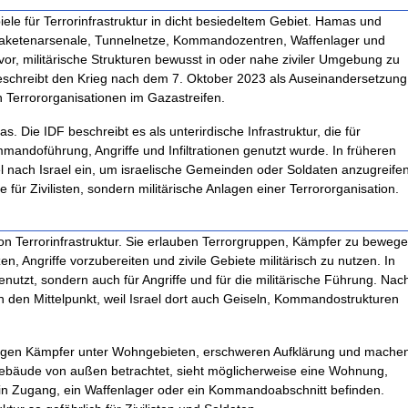
iele für Terrorinfrastruktur in dicht besiedeltem Gebiet. Hamas und
Raketenarsenale, Tunnelnetze, Kommandozentren, Waffenlager und
vor, militärische Strukturen bewusst in oder nahe ziviler Umgebung zu
beschreibt den Krieg nach dem 7. Oktober 2023 als Auseinandersetzung
Terrororganisationen im Gazastreifen.
 Die IDF beschreibt es als unterirdische Infrastruktur, die für
ndoführung, Angriffe und Infiltrationen genutzt wurde. In früheren
 nach Israel ein, um israelische Gemeinden oder Soldaten anzugreifen
für Zivilisten, sondern militärische Anlagen einer Terrororganisation.
on Terrorinfrastruktur. Sie erlauben Terrorgruppen, Kämpfer zu bewege
 Angriffe vorzubereiten und zivile Gebiete militärisch zu nutzen. In
utzt, sondern auch für Angriffe und für die militärische Führung. Nac
n den Mittelpunkt, weil Israel dort auch Geiseln, Kommandostrukturen
ergen Kämpfer unter Wohngebieten, erschweren Aufklärung und mache
n Gebäude von außen betrachtet, sieht möglicherweise eine Wohnung,
 ein Zugang, ein Waffenlager oder ein Kommandoabschnitt befinden.