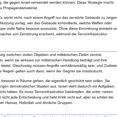
ung, die gegen Israel verwendet werden können. Diese Strategie macht
 zu Propagandamaterial.
s reicht nicht, nach einem Angriff nur das zerstörte Gebäude zu zeigen
e Nutzung vorlag, wer das Gebäude kontrollierte, welche Waffen oder
uppe zivile Nähe bewusst ausnutzte. Ohne diese Einordnung entsteht ei
rursacher von Zerstörung erscheint, während die Terrorinfrastruktur
ng zwischen zivilen Objekten und militärischen Zielen zentral.
sein, wenn sie wirksam zur militärischen Handlung beiträgt und ihre
 bietet. Gleichzeitig müssen Angriffe verhältnismäßig sein, und Ziviliste
e Regeln gelten auch dann, wenn der Gegner sie missbraucht.
bewusst in Räume gehen, die eigentlich geschützt sein sollen. Sie
gen demokratischer Staaten aus. Israel steht dadurch vor Aufgaben,
icht hätten: Es muss Terrorinfrastruktur bekämpfen, die unter, neben
 nicht jede Entscheidung und hebt Kritik nicht auf, aber es erklärt die
gen Hamas, Hisbollah und ähnliche Gruppen.