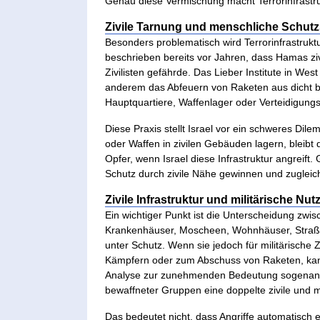
Genau diese Vermischung macht Terrorinfrastrukt
Zivile Tarnung und menschliche Schutz
Besonders problematisch wird Terrorinfrastrukt
beschrieben bereits vor Jahren, dass Hamas zi
Zivilisten gefährde. Das Lieber Institute in Wes
anderem das Abfeuern von Raketen aus dicht bes
Hauptquartiere, Waffenlager oder Verteidigung
Diese Praxis stellt Israel vor ein schweres 
oder Waffen in zivilen Gebäuden lagern, bleibt di
Opfer, wenn Israel diese Infrastruktur angreift.
Schutz durch zivile Nähe gewinnen und zugleich
Zivile Infrastruktur und militärische Nu
Ein wichtiger Punkt ist die Unterscheidung zwisc
Krankenhäuser, Moscheen, Wohnhäuser, Straßen 
unter Schutz. Wenn sie jedoch für militärisch
Kämpfern oder zum Abschuss von Raketen, kann
Analyse zur zunehmenden Bedeutung sogenannte
bewaffneter Gruppen eine doppelte zivile und m
Das bedeutet nicht, dass Angriffe automatisch 