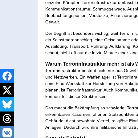
einzelne Kämpfer. Terrorinfrastruktur umfasst
Kommunikationsräume, Schmuggelwege, Ausbild
Beobachtungsposten, Verstecke, Finanzierungsw
Gewalt.
Der Begriff ist besonders wichtig, weil Terror n
ein Selbstmordanschlag, eine Geiselnahme oder 
Ausbildung, Transport, Führung, Aufklärung, 
schaut, sieht oft nur die letzte Minute einer lan
Warum Terrorinfrastruktur mehr ist als 
Terrorinfrastruktur besteht nicht nur aus Gewe
und Netzwerken. Ein Waffenlager ist Terrorinfra
sein. Eine Werkstatt zur Herstellung von Raket
planen, ist Terrorinfrastruktur. Auch Kommuni
können Teil dieser Struktur sein.
Das macht die Bekämpfung so schwierig. Terroro
erkennbaren Kasernen, offenen Stützpunkten und
Gebäude, dicht bewohnte Viertel, religiöse Einr
Anlagen. Dadurch wird ihre militärische Infras