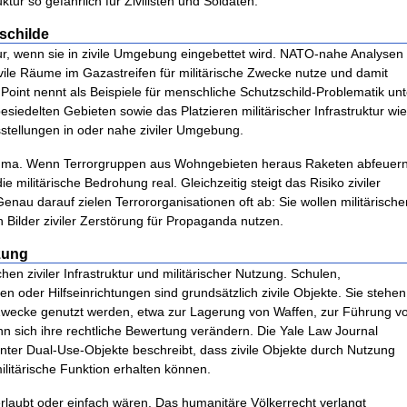
ur so gefährlich für Zivilisten und Soldaten.
schilde
ur, wenn sie in zivile Umgebung eingebettet wird. NATO-nahe Analysen
vile Räume im Gazastreifen für militärische Zwecke nutze und damit
t Point nennt als Beispiele für menschliche Schutzschild-Problematik unt
iedelten Gebieten sowie das Platzieren militärischer Infrastruktur wi
sstellungen in oder nahe ziviler Umgebung.
Dilemma. Wenn Terrorgruppen aus Wohngebieten heraus Raketen abfeuer
e militärische Bedrohung real. Gleichzeitig steigt das Risiko ziviler
 Genau darauf zielen Terrororganisationen oft ab: Sie wollen militärische
 Bilder ziviler Zerstörung für Propaganda nutzen.
tzung
hen ziviler Infrastruktur und militärischer Nutzung. Schulen,
oder Hilfseinrichtungen sind grundsätzlich zivile Objekte. Sie stehen
e Zwecke genutzt werden, etwa zur Lagerung von Waffen, zur Führung v
 sich ihre rechtliche Bewertung verändern. Die Yale Law Journal
r Dual-Use-Objekte beschreibt, dass zivile Objekte durch Nutzung
ilitärische Funktion erhalten können.
erlaubt oder einfach wären. Das humanitäre Völkerrecht verlangt