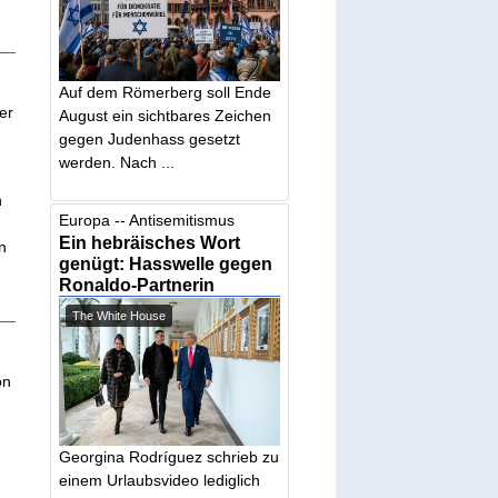
Auf dem Römerberg soll Ende
er
August ein sichtbares Zeichen
e
gegen Judenhass gesetzt
werden. Nach ...
n
Europa -- Antisemitismus
Ein hebräisches Wort
n
genügt: Hasswelle gegen
Ronaldo-Partnerin
The White House
on
Georgina Rodríguez schrieb zu
einem Urlaubsvideo lediglich