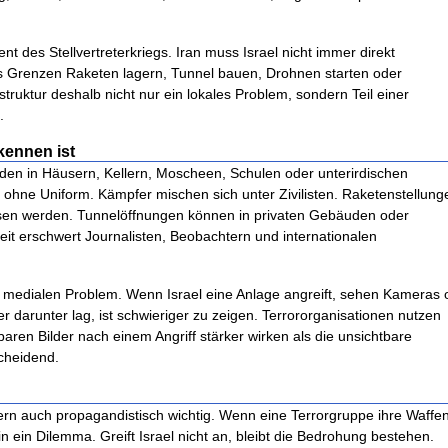
nt des Stellvertreterkriegs. Iran muss Israel nicht immer direkt
s Grenzen Raketen lagern, Tunnel bauen, Drohnen starten oder
astruktur deshalb nicht nur ein lokales Problem, sondern Teil einer
.
kennen ist
erden in Häusern, Kellern, Moscheen, Schulen oder unterirdischen
hne Uniform. Kämpfer mischen sich unter Zivilisten. Raketenstellung
assen werden. Tunnelöffnungen können in privaten Gebäuden oder
it erschwert Journalisten, Beobachtern und internationalen
em medialen Problem. Wenn Israel eine Anlage angreift, sehen Kameras o
 darunter lag, ist schwieriger zu zeigen. Terrororganisationen nutzen
baren Bilder nach einem Angriff stärker wirken als die unsichtbare
scheidend.
ondern auch propagandistisch wichtig. Wenn eine Terrorgruppe ihre Waffe
 in ein Dilemma. Greift Israel nicht an, bleibt die Bedrohung bestehen.