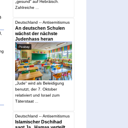
„gesund“ auf Hebräisch.
Zahlreiche ...
g.
Deutschland -- Antisemitismus
An deutschen Schulen
l,
wächst der nächste
Judenhass heran
Pixabay
ng
„Jude“ wird als Beleidigung
benutzt, der 7. Oktober
relativiert und Israel zum
Täterstaat ...
Deutschland -- Antisemitismus
Islamischer Dschihad
sagt Ja , Hamas verteilt