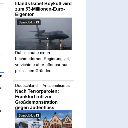
Irlands Israel-Boykott wird
zum 53-Millionen-Euro-
Eigentor
Symbolbild / KI
Dublin kaufte einen
.
hochmodernen Regierungsjet,
verzichtete aber offenbar aus
politischen Gründen ...
n,
Deutschland -- Antisemitismus
h
Nach Terrorparolen:
Frankfurt ruft zur
Großdemonstration
gegen Judenhass
n
Symbolbild / KI