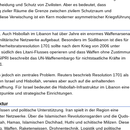
cheidung und Schutz von Zivilisten. Aber es bedeutet, dass
ng ziviler Räume die Grenze zwischen zivilem Schutzraum und
diese Verwischung ist ein Kern moderner asymmetrischer Kriegsführun
ma. Auch Hisbollah im Libanon hat über Jahre ein enormes Waffenarsena
itärische Netzwerke aufgebaut. Besonders im Südlibanon ist dies für
herheitsratsresolution 1701 sollte nach dem Krieg von 2006 unter
südlich des Litani-Flusses operieren und dass Waffen ohne Zustimmu
SIPRI beschreibt das UN-Waffenembargo für nichtstaatliche Kräfte im
1.
ah jedoch ein zentrales Problem. Reuters beschrieb Resolution 1701 als
en Israel und Hisbollah, verwies aber auch auf die anhaltenden
nung. Für Israel bedeutet die Hisbollah-Infrastruktur im Libanon eine
ützpunkte und strategische Einrichtungen.
ktur
issen und politische Unterstützung. Iran spielt in der Region eine
eter Netzwerke. Über die Islamischen Revolutionsgarden und die Quds-
lah, Hamas, Islamischen Dschihad, Huthi und schiitische Milizen. Diese
, Waffen, Raketenwissen, Drohnentechnik, Logistik und politische