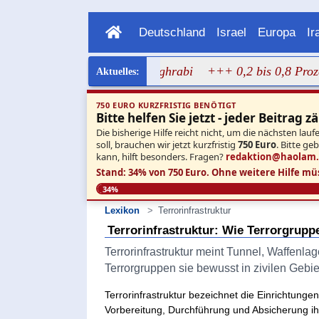
Deutschland
Israel
Europa
Ir
tragen Bild von Dalal Mughrabi
+++ 0,2 bis 0,8 Prozent: 
750 EURO KURZFRISTIG BENÖTIGT
Bitte helfen Sie jetzt - jeder Beitrag zä
Die bisherige Hilfe reicht nicht, um die nächsten l
soll, brauchen wir jetzt kurzfristig
750 Euro
. Bitte ge
kann, hilft besonders. Fragen?
redaktion@haolam
Stand: 34% von 750 Euro.
Ohne weitere Hilfe mü
34%
Lexikon
Terrorinfrastruktur
Terrorinfrastruktur: Wie Terrorgrupp
Terrorinfrastruktur meint Tunnel, Waffenl
Terrorgruppen sie bewusst in zivilen Gebie
Terrorinfrastruktur bezeichnet die Einrichtunge
Vorbereitung, Durchführung und Absicherung ih