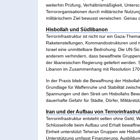
weiterhin Prüfung, Verhältnismäßigkeit, Unters
Terrororganisationen durch militärische Nutzu
militärischem Ziel bewusst verwischen. Genau 
Hisbollah und Südlibanon
Terrorinfrastruktur ist nicht nur ein Gaza-The
Raketenstellungen, Kommandostrukturen und mil
Israel eine unmittelbare Bedrohung. Die UN-Sic
anderem verhindern, dass bewaffnete Gruppen 
der libanesischen Regierung geliefert werden. 
Libanon im Zusammenhang mit Resolution 170
In der Praxis blieb die Bewaffnung der Hisboll
Grundlage für Waffenruhe und Stabilität zwisch
Spannungen und den Streit um Hisbollahs Bewaff
dauerhafte Gefahr für Städte, Dörfer, Militärst
Iran und der Aufbau von Terrorinfrastru
Terrorinfrastruktur entsteht selten ohne Geld, W
Schlüsselrolle beim Aufbau und Erhalt bewaffn
Einheit unterstützt Teheran Gruppen wie Hisbol
Unterstützung umfasst Finanzierung, Ausbildung