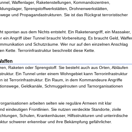
 Tunnel, Waffenlager, Raketenstellungen, Kommandozentren,
ungslager, Sprengstoffwerkstätten, Drohnenwerkstätten,
ege und Propagandastrukturen. Sie ist das Rückgrat terroristischer
icht spontan aus dem Nichts entsteht. Ein Raketenangriff, ein Massaker,
ein Angriff über Tunnel braucht Vorbereitung. Es braucht Geld, Waffe
Kommunikation und Schutzräume. Wer nur auf den einzelnen Anschlag
gen Kette. Terrorinfrastruktur beschreibt diese Kette.
Waffen
hren, Raketen oder Sprengstoff. Sie besteht auch aus Orten, Abläufen
struktur. Ein Tunnel unter einem Wohngebiet kann Terrorinfrastruktur
en ist Terrorinfrastruktur. Ein Raum, in dem Kommandeure Angriffe
kationswege, Geldkanäle, Schmuggelrouten und Tarnorganisationen
rganisationen arbeiten selten wie reguläre Armeen mit klar
 eindeutigen Frontlinien. Sie nutzen verdeckte Standorte, zivile
ichtungen, Schulen, Krankenhäuser, Hilfsstrukturen und unterirdische
truktur schwerer erkennbar und ihre Bekämpfung gefährlicher.