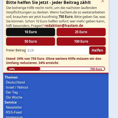
Bitte helfen Sie jetzt - jeder Beitrag zählt
Die bisherige Hilfe reicht nicht, um die nächsten laufenden
Verpflichtungen zu decken. Wenn haOlam.de so weiterarbeiten
soll, brauchen wir jetzt kurzfristig
750 Euro
. Bitte geben Sie, was
Sie können. Schon 10 Euro helfen sofort; wer mehr geben kann,
hilft besonders. Fragen?
redaktion@haolam.de
10 Euro
25 Euro
50 Euro
100 Euro
Helfen
Freier Betrag
Stand: 34% von 750 Euro.
Ohne weitere Hilfe müssen wir den
Umfang reduzieren.
34% erreicht.
34%
750 Euro
Themen
Deutschland
Israel / Nahost
Der Tag
Die Woche
Service
Newsletter
RSS-Feed
Impressum