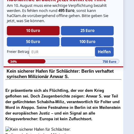
Am 10. August muss eine wichtige Verpflichtung bezahlt
werden. Es fehlen noch rund
495 Euro
, sonst kann
haOlam.de vorübergehend offline gehen. Bitte geben Sie
jetzt, was Sie können.
10 Euro
25 Euro
50 Euro
100 Euro
Helfen
Freier Betrag
34%
750 Euro
Kein sicherer Hafen für Schlächter: Berlin verhaftet
syrischen Milizionär Anwar S.
Er präsentierte sich als Flüchtling, der vor dem Krieg
geflohen sei. Doch Zeugenberichte zeigen: Anwar S. war Teil
der gefürchteten Schabiha-Miliz, verantwortlich für Folter und
Mord in Aleppo. Seine Festnahme in Berlin ist ein Meilenstein
der europäischen Justiz – und ein Signal an alle
Kriegsverbrecher: Europa ist kein Zufluchtsort.