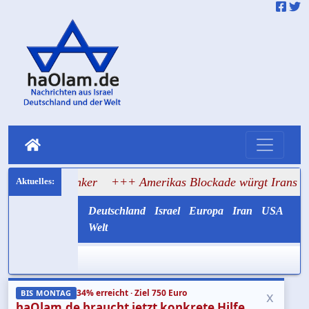
f Tanker
+++ Amerikas Blockade würgt Irans Ölexport ab
Deutschland
Israel
Europa
Iran
USA
Welt
34% erreicht · Ziel 750 Euro
x
BIS MONTAG
haOlam.de braucht jetzt konkrete Hilfe