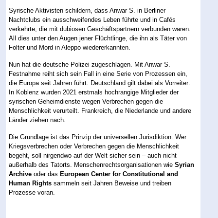
Syrische Aktivisten schildern, dass Anwar S. in Berliner
Nachtclubs ein ausschweifendes Leben führte und in Cafés
verkehrte, die mit dubiosen Geschäftspartnern verbunden waren.
All dies unter den Augen jener Flüchtlinge, die ihn als Täter von
Folter und Mord in Aleppo wiedererkannten.
Nun hat die deutsche Polizei zugeschlagen. Mit Anwar S.
Festnahme reiht sich sein Fall in eine Serie von Prozessen ein,
die Europa seit Jahren führt. Deutschland gilt dabei als Vorreiter:
In Koblenz wurden 2021 erstmals hochrangige Mitglieder der
syrischen Geheimdienste wegen Verbrechen gegen die
Menschlichkeit verurteilt. Frankreich, die Niederlande und andere
Länder ziehen nach.
Die Grundlage ist das Prinzip der universellen Jurisdiktion: Wer
Kriegsverbrechen oder Verbrechen gegen die Menschlichkeit
begeht, soll nirgendwo auf der Welt sicher sein – auch nicht
außerhalb des Tatorts. Menschenrechtsorganisationen wie
Syrian
Archive
oder das
European Center for Constitutional and
Human Rights
sammeln seit Jahren Beweise und treiben
Prozesse voran.