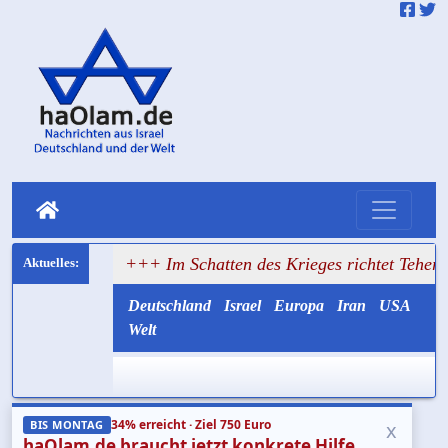
üsten
+++ Im Schatten des Krieges richtet Teheran weiter 
Deutschland
Israel
Europa
Iran
USA
Welt
34% erreicht · Ziel 750 Euro
x
BIS MONTAG
haOlam.de braucht jetzt konkrete Hilfe