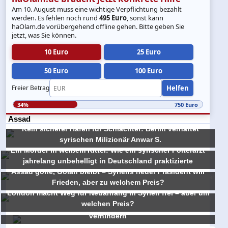
Am 10. August muss eine wichtige Verpflichtung bezahlt
werden. Es fehlen noch rund
495 Euro
, sonst kann
haOlam.de vorübergehend offline gehen. Bitte geben Sie
jetzt, was Sie können.
10 Euro
25 Euro
50 Euro
100 Euro
Helfen
Freier Betrag
34%
750 Euro
Assad
Kein sicherer Hafen für Schlächter: Berlin verhaftet
syrischen Milizionär Anwar S.
Ein Mörder in weißem Kittel: Wie ein syrischer Folterarzt
jahrelang unbehelligt in Deutschland praktizierte
Assad gone, Golan bleibt – Syriens neuer Präsident will
Frieden, aber zu welchem Preis?
London macht Weg für Neuanfang in Syrien frei – aber um
welchen Preis?
IDF in Syrien operiert, um türkische Übernahme zu
verhindern