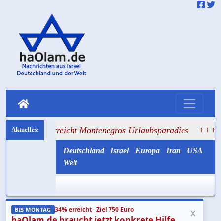
s erreicht Montenegros Urlaubsparadies
+++ Netanjahus 
Deutschland
Israel
Europa
Iran
USA
Welt
34% erreicht · Ziel 750 Euro
x
BIS MONTAG
haOlam.de braucht jetzt konkrete Hilfe