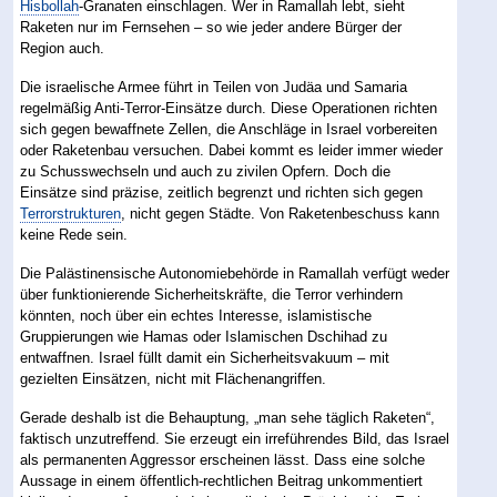
Hisbollah
-Granaten einschlagen. Wer in Ramallah lebt, sieht
Raketen nur im Fernsehen – so wie jeder andere Bürger der
Region auch.
Die israelische Armee führt in Teilen von Judäa und Samaria
regelmäßig Anti-Terror-Einsätze durch. Diese Operationen richten
sich gegen bewaffnete Zellen, die Anschläge in Israel vorbereiten
oder Raketenbau versuchen. Dabei kommt es leider immer wieder
zu Schusswechseln und auch zu zivilen Opfern. Doch die
Einsätze sind präzise, zeitlich begrenzt und richten sich gegen
Terrorstrukturen
, nicht gegen Städte. Von Raketenbeschuss kann
keine Rede sein.
Die Palästinensische Autonomiebehörde in Ramallah verfügt weder
über funktionierende Sicherheitskräfte, die Terror verhindern
könnten, noch über ein echtes Interesse, islamistische
Gruppierungen wie Hamas oder Islamischen Dschihad zu
entwaffnen. Israel füllt damit ein Sicherheitsvakuum – mit
gezielten Einsätzen, nicht mit Flächenangriffen.
Gerade deshalb ist die Behauptung, „man sehe täglich Raketen“,
faktisch unzutreffend. Sie erzeugt ein irreführendes Bild, das Israel
als permanenten Aggressor erscheinen lässt. Dass eine solche
Aussage in einem öffentlich-rechtlichen Beitrag unkommentiert