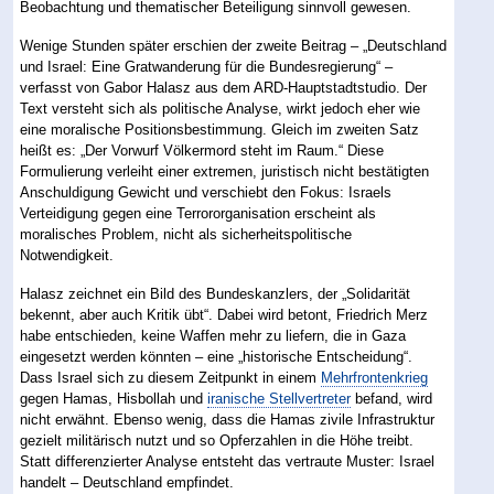
Beobachtung und thematischer Beteiligung sinnvoll gewesen.
Wenige Stunden später erschien der zweite Beitrag – „Deutschland
und Israel: Eine Gratwanderung für die Bundesregierung“ –
verfasst von Gabor Halasz aus dem ARD-Hauptstadtstudio. Der
Text versteht sich als politische Analyse, wirkt jedoch eher wie
eine moralische Positionsbestimmung. Gleich im zweiten Satz
heißt es: „Der Vorwurf Völkermord steht im Raum.“ Diese
Formulierung verleiht einer extremen, juristisch nicht bestätigten
Anschuldigung Gewicht und verschiebt den Fokus: Israels
Verteidigung gegen eine Terrororganisation erscheint als
moralisches Problem, nicht als sicherheitspolitische
Notwendigkeit.
Halasz zeichnet ein Bild des Bundeskanzlers, der „Solidarität
bekennt, aber auch Kritik übt“. Dabei wird betont, Friedrich Merz
habe entschieden, keine Waffen mehr zu liefern, die in Gaza
eingesetzt werden könnten – eine „historische Entscheidung“.
Dass Israel sich zu diesem Zeitpunkt in einem
Mehrfrontenkrieg
gegen Hamas, Hisbollah und
iranische Stellvertreter
befand, wird
nicht erwähnt. Ebenso wenig, dass die Hamas zivile Infrastruktur
gezielt militärisch nutzt und so Opferzahlen in die Höhe treibt.
Statt differenzierter Analyse entsteht das vertraute Muster: Israel
handelt – Deutschland empfindet.