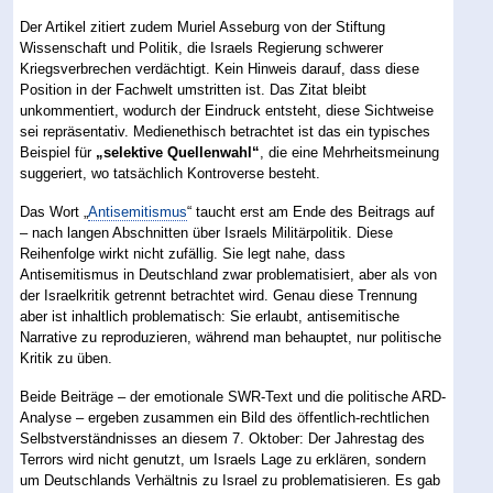
Der Artikel zitiert zudem Muriel Asseburg von der Stiftung
Wissenschaft und Politik, die Israels Regierung schwerer
Kriegsverbrechen verdächtigt. Kein Hinweis darauf, dass diese
Position in der Fachwelt umstritten ist. Das Zitat bleibt
unkommentiert, wodurch der Eindruck entsteht, diese Sichtweise
sei repräsentativ. Medienethisch betrachtet ist das ein typisches
Beispiel für
„selektive Quellenwahl“
, die eine Mehrheitsmeinung
suggeriert, wo tatsächlich Kontroverse besteht.
Das Wort „
Antisemitismus
“ taucht erst am Ende des Beitrags auf
– nach langen Abschnitten über Israels Militärpolitik. Diese
Reihenfolge wirkt nicht zufällig. Sie legt nahe, dass
Antisemitismus in Deutschland zwar problematisiert, aber als von
der Israelkritik getrennt betrachtet wird. Genau diese Trennung
aber ist inhaltlich problematisch: Sie erlaubt, antisemitische
Narrative zu reproduzieren, während man behauptet, nur politische
Kritik zu üben.
Beide Beiträge – der emotionale SWR-Text und die politische ARD-
Analyse – ergeben zusammen ein Bild des öffentlich-rechtlichen
Selbstverständnisses an diesem 7. Oktober: Der Jahrestag des
Terrors wird nicht genutzt, um Israels Lage zu erklären, sondern
um Deutschlands Verhältnis zu Israel zu problematisieren. Es gab