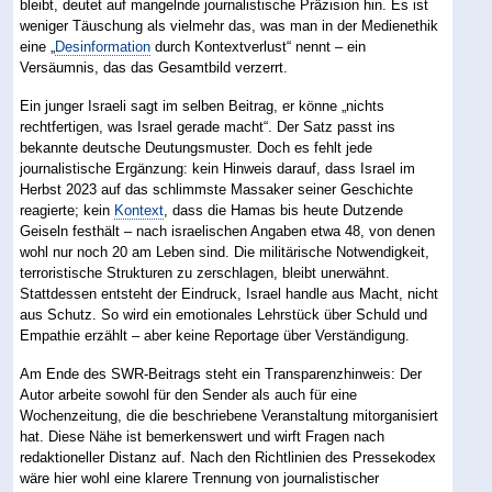
bleibt, deutet auf mangelnde journalistische Präzision hin. Es ist
weniger Täuschung als vielmehr das, was man in der Medienethik
eine „
Desinformation
durch Kontextverlust“ nennt – ein
Versäumnis, das das Gesamtbild verzerrt.
Ein junger Israeli sagt im selben Beitrag, er könne „nichts
rechtfertigen, was Israel gerade macht“. Der Satz passt ins
bekannte deutsche Deutungsmuster. Doch es fehlt jede
journalistische Ergänzung: kein Hinweis darauf, dass Israel im
Herbst 2023 auf das schlimmste Massaker seiner Geschichte
reagierte; kein
Kontext
, dass die Hamas bis heute Dutzende
Geiseln festhält – nach israelischen Angaben etwa 48, von denen
wohl nur noch 20 am Leben sind. Die militärische Notwendigkeit,
terroristische Strukturen zu zerschlagen, bleibt unerwähnt.
Stattdessen entsteht der Eindruck, Israel handle aus Macht, nicht
aus Schutz. So wird ein emotionales Lehrstück über Schuld und
Empathie erzählt – aber keine Reportage über Verständigung.
Am Ende des SWR-Beitrags steht ein Transparenzhinweis: Der
Autor arbeite sowohl für den Sender als auch für eine
Wochenzeitung, die die beschriebene Veranstaltung mitorganisiert
hat. Diese Nähe ist bemerkenswert und wirft Fragen nach
redaktioneller Distanz auf. Nach den Richtlinien des Pressekodex
wäre hier wohl eine klarere Trennung von journalistischer