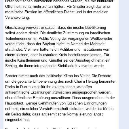
unter politischen Vorzeichen behandelt wurden, die mit kultureller
Offenheit nichts mehr zu tun hätten. Für Shatter zeigt das eine
moralische Erosion im öffentlichen Dienst und in der medialen
Verantwortung.
Gleichzeitig verweist er darauf, dass die irische Bevölkerung
selbst anders denkt. Die deutliche Zustimmung zu israelischen
Teilnehmerinnen im Public Voting der vergangenen Wettbewerbe
verdeutlicht, dass der Boykott nicht im Namen der Mehrheit
stattfindet. Vielmehr hätten sich Politiker und Institutionen von
einem kleinen, aber lautstarken Kreis beeinflussen lassen. Für
irische Künstlerinnen und Künstler sei der Ausstieg ohnehin ein
Schlag, da ihnen internationale Sichtbarkeit verwehrt werde.
Shatter nimmt auch das politische Klima ins Visier. Die Debatte
um die geplante Umbenennung des nach Chaim Herzog benannten
Parks in Dublin zeigt für ihn exemplarisch, wie offen
antisemitische Erzählungen inzwischen ausgesprochen werden,
ohne öffentliche Empörung auszulösen. Dass ausgerechnet in der
Hauptstadt, wenige Gehminuten von jüdischen Einrichtungen
entfernt, ein solcher Vorstoß ernsthaft diskutiert wurde, ist für ihn
ein Beleg dafür, dass antisemitische Normalisierung längst
eingesetzt hat.