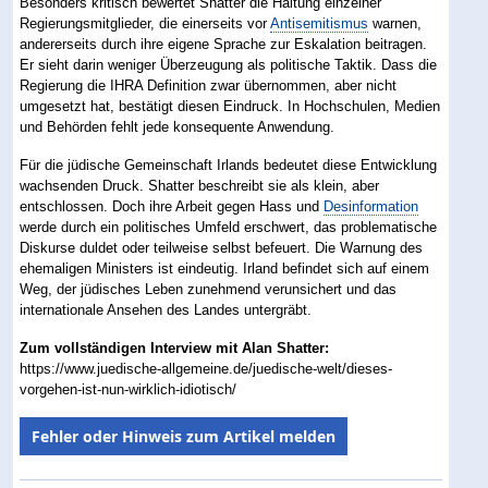
Besonders kritisch bewertet Shatter die Haltung einzelner
Regierungsmitglieder, die einerseits vor
Antisemitismus
warnen,
andererseits durch ihre eigene Sprache zur Eskalation beitragen.
Er sieht darin weniger Überzeugung als politische Taktik. Dass die
Regierung die IHRA Definition zwar übernommen, aber nicht
umgesetzt hat, bestätigt diesen Eindruck. In Hochschulen, Medien
und Behörden fehlt jede konsequente Anwendung.
Für die jüdische Gemeinschaft Irlands bedeutet diese Entwicklung
wachsenden Druck. Shatter beschreibt sie als klein, aber
entschlossen. Doch ihre Arbeit gegen Hass und
Desinformation
werde durch ein politisches Umfeld erschwert, das problematische
Diskurse duldet oder teilweise selbst befeuert. Die Warnung des
ehemaligen Ministers ist eindeutig. Irland befindet sich auf einem
Weg, der jüdisches Leben zunehmend verunsichert und das
internationale Ansehen des Landes untergräbt.
Zum vollständigen Interview mit Alan Shatter:
https://www.juedische-allgemeine.de/juedische-welt/dieses-
vorgehen-ist-nun-wirklich-idiotisch/
Fehler oder Hinweis zum Artikel melden