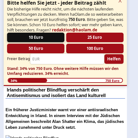
Bitte helfen Sie jetzt - jeder Beitrag zählt
Die bisherige Hilfe reicht nicht, um die nächsten laufenden
Verpflichtungen zu decken. Wenn haOlam.de so weiterarbeiten
soll, brauchen wir jetzt kurzfristig
750 Euro
. Bitte geben Sie, was
Sie können. Schon 10 Euro helfen sofort; wer mehr geben kann,
hilft besonders. Fragen?
redaktion@haolam.de
10 Euro
25 Euro
50 Euro
100 Euro
Helfen
Freier Betrag
Stand: 34% von 750 Euro.
Ohne weitere Hilfe müssen wir den
Umfang reduzieren.
34% erreicht.
34%
750 Euro
Irlands politischer Blindflug verschärft den
Antisemitismus und isoliert das Land kulturell
Ein früherer Justizminister warnt vor einer antiisraelischen
Entwicklung in Irland. In einem Interview mit der Jüdischen
Allgemeinen beschreibt Alan Shatter ein Klima, das jüdisches
Leben zunehmend unter Druck setzt.