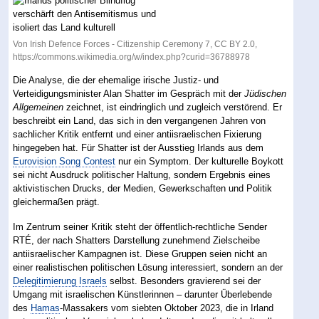
Von Irish Defence Forces - Citizenship Ceremony 7, CC BY 2.0,
https://commons.wikimedia.org/w/index.php?curid=36788978
Die Analyse, die der ehemalige irische Justiz- und
Verteidigungsminister Alan Shatter im Gespräch mit der
Jüdischen
Allgemeinen
zeichnet, ist eindringlich und zugleich verstörend. Er
beschreibt ein Land, das sich in den vergangenen Jahren von
sachlicher Kritik entfernt und einer antiisraelischen Fixierung
hingegeben hat. Für Shatter ist der Ausstieg Irlands aus dem
Eurovision Song Contest
nur ein Symptom. Der kulturelle Boykott
sei nicht Ausdruck politischer Haltung, sondern Ergebnis eines
aktivistischen Drucks, der Medien, Gewerkschaften und Politik
gleichermaßen prägt.
Im Zentrum seiner Kritik steht der öffentlich-rechtliche Sender
RTÉ, der nach Shatters Darstellung zunehmend Zielscheibe
antiisraelischer Kampagnen ist. Diese Gruppen seien nicht an
einer realistischen politischen Lösung interessiert, sondern an der
Delegitimierung Israels
selbst. Besonders gravierend sei der
Umgang mit israelischen Künstlerinnen – darunter Überlebende
des
Hamas
-Massakers vom siebten Oktober 2023, die in Irland