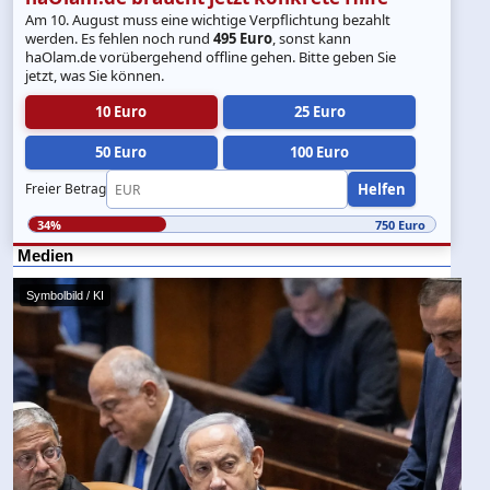
Am 10. August muss eine wichtige Verpflichtung bezahlt
werden. Es fehlen noch rund
495 Euro
, sonst kann
haOlam.de vorübergehend offline gehen. Bitte geben Sie
jetzt, was Sie können.
10 Euro
25 Euro
50 Euro
100 Euro
Helfen
Freier Betrag
34%
750 Euro
Medien
Symbolbild / KI