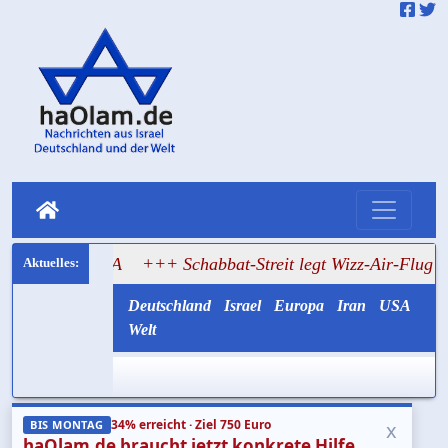
 USA
+++ Schabbat-Streit legt Wizz-Air-Flug nach Tel Aviv
Deutschland
Israel
Europa
Iran
USA
Welt
34% erreicht · Ziel 750 Euro
x
BIS MONTAG
haOlam.de braucht jetzt konkrete Hilfe