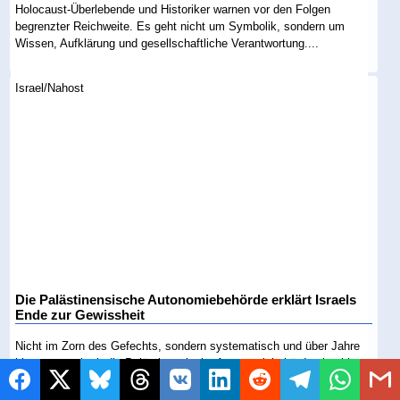
Holocaust-Überlebende und Historiker warnen vor den Folgen
begrenzter Reichweite. Es geht nicht um Symbolik, sondern um
Wissen, Aufklärung und gesellschaftliche Verantwortung....
Israel/Nahost
Die Palästinensische Autonomiebehörde erklärt Israels
Ende zur Gewissheit
Nicht im Zorn des Gefechts, sondern systematisch und über Jahre
hinweg vermittelt die Palästinensische Autonomiebehörde eine klare
Botschaft. Israel sei nur eine vorübergehende Erscheinung, sein
Verschwinden eine Frage der Zeit....