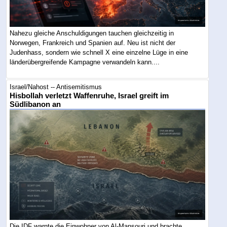
Nahezu gleiche Anschuldigungen tauchen gleichzeitig in
Norwegen, Frankreich und Spanien auf. Neu ist nicht der
Judenhass, sondern wie schnell X eine einzelne Lüge in eine
länderübergreifende Kampagne verwandeln kann....
Israel/Nahost -- Antisemitismus
Hisbollah verletzt Waffenruhe, Israel greift im
Südlibanon an
Die IDF warnte die Einwohner von Al-Mansouri und brachte