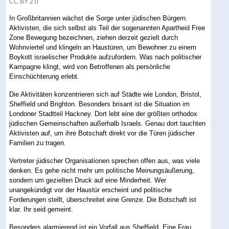
CC BY 2.0
In Großbritannien wächst die Sorge unter jüdischen Bürgern.
Aktivisten, die sich selbst als Teil der sogenannten Apartheid Free
Zone Bewegung bezeichnen, ziehen derzeit gezielt durch
Wohnviertel und klingeln an Haustüren, um Bewohner zu einem
Boykott israelischer Produkte aufzufordern. Was nach politischer
Kampagne klingt, wird von Betroffenen als persönliche
Einschüchterung erlebt.
Die Aktivitäten konzentrieren sich auf Städte wie London, Bristol,
Sheffield und Brighton. Besonders brisant ist die Situation im
Londoner Stadtteil Hackney. Dort lebt eine der größten orthodox
jüdischen Gemeinschaften außerhalb Israels. Genau dort tauchten
Aktivisten auf, um ihre Botschaft direkt vor die Türen jüdischer
Familien zu tragen.
Vertreter jüdischer Organisationen sprechen offen aus, was viele
denken. Es gehe nicht mehr um politische Meinungsäußerung,
sondern um gezielten Druck auf eine Minderheit. Wer
unangekündigt vor der Haustür erscheint und politische
Forderungen stellt, überschreitet eine Grenze. Die Botschaft ist
klar. Ihr seid gemeint.
Besonders alarmierend ist ein Vorfall aus Sheffield. Eine Frau