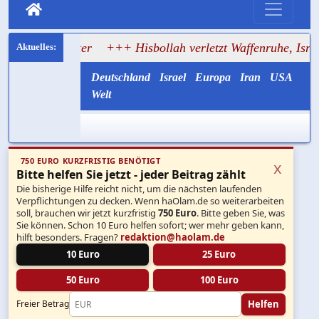
tifter
+++ Hisbollah verletzt Waffenruhe, Israel greift im 
Deutschland
Israel
Europa
Iran
USA
Welt
750 EURO KURZFRISTIG BENÖTIGT
x
Bitte helfen Sie jetzt - jeder Beitrag zählt
Die bisherige Hilfe reicht nicht, um die nächsten laufenden
Verpflichtungen zu decken. Wenn haOlam.de so weiterarbeiten
soll, brauchen wir jetzt kurzfristig
750 Euro
. Bitte geben Sie, was
Sie können. Schon 10 Euro helfen sofort; wer mehr geben kann,
hilft besonders. Fragen?
redaktion@haolam.de
10 Euro
25 Euro
50 Euro
100 Euro
Helfen
Freier Betrag