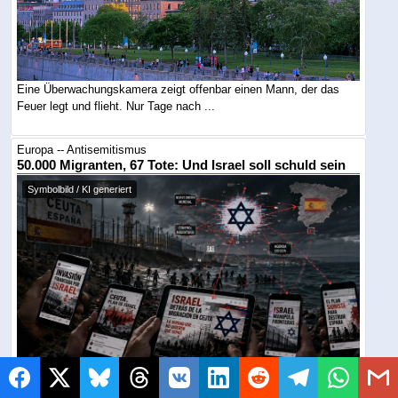
Eine Überwachungskamera zeigt offenbar einen Mann, der das
Feuer legt und flieht. Nur Tage nach ...
Europa -- Antisemitismus
50.000 Migranten, 67 Tote: Und Israel soll schuld sein
Symbolbild / KI generiert
Nach dem Grenzzusammenbruch in Ceuta verbreiten rechte und
linke Influencer dieselbe Verschwörung: ...