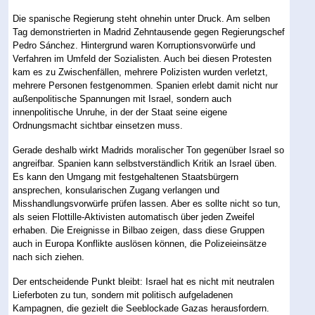
Die spanische Regierung steht ohnehin unter Druck. Am selben
Tag demonstrierten in Madrid Zehntausende gegen Regierungschef
Pedro Sánchez. Hintergrund waren Korruptionsvorwürfe und
Verfahren im Umfeld der Sozialisten. Auch bei diesen Protesten
kam es zu Zwischenfällen, mehrere Polizisten wurden verletzt,
mehrere Personen festgenommen. Spanien erlebt damit nicht nur
außenpolitische Spannungen mit Israel, sondern auch
innenpolitische Unruhe, in der der Staat seine eigene
Ordnungsmacht sichtbar einsetzen muss.
Gerade deshalb wirkt Madrids moralischer Ton gegenüber Israel so
angreifbar. Spanien kann selbstverständlich Kritik an Israel üben.
Es kann den Umgang mit festgehaltenen Staatsbürgern
ansprechen, konsularischen Zugang verlangen und
Misshandlungsvorwürfe prüfen lassen. Aber es sollte nicht so tun,
als seien Flottille-Aktivisten automatisch über jeden Zweifel
erhaben. Die Ereignisse in Bilbao zeigen, dass diese Gruppen
auch in Europa Konflikte auslösen können, die Polizeieinsätze
nach sich ziehen.
Der entscheidende Punkt bleibt: Israel hat es nicht mit neutralen
Lieferboten zu tun, sondern mit politisch aufgeladenen
Kampagnen, die gezielt die Seeblockade Gazas herausfordern.