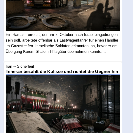
Ein Hamas-Terrorist, der am 7. Oktober nach Israel eingedrungen
sein soll, arbeitete offenbar als Lastwagenfahrer für einen Händler
im Gazastreifen. Israelische Soldaten erkannten ihn, bevor er am
Übergang Kerem Shalom Hilfsgüter übernehmen konnte....
Iran -- Sicherheit
Teheran bezahlt die Kulisse und richtet die Gegner hin