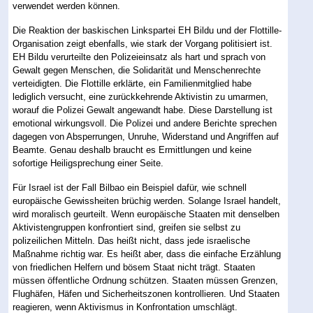
verwendet werden können.
Die Reaktion der baskischen Linkspartei EH Bildu und der Flottille-
Organisation zeigt ebenfalls, wie stark der Vorgang politisiert ist.
EH Bildu verurteilte den Polizeieinsatz als hart und sprach von
Gewalt gegen Menschen, die Solidarität und Menschenrechte
verteidigten. Die Flottille erklärte, ein Familienmitglied habe
lediglich versucht, eine zurückkehrende Aktivistin zu umarmen,
worauf die Polizei Gewalt angewandt habe. Diese Darstellung ist
emotional wirkungsvoll. Die Polizei und andere Berichte sprechen
dagegen von Absperrungen, Unruhe, Widerstand und Angriffen auf
Beamte. Genau deshalb braucht es Ermittlungen und keine
sofortige Heiligsprechung einer Seite.
Für Israel ist der Fall Bilbao ein Beispiel dafür, wie schnell
europäische Gewissheiten brüchig werden. Solange Israel handelt,
wird moralisch geurteilt. Wenn europäische Staaten mit denselben
Aktivistengruppen konfrontiert sind, greifen sie selbst zu
polizeilichen Mitteln. Das heißt nicht, dass jede israelische
Maßnahme richtig war. Es heißt aber, dass die einfache Erzählung
von friedlichen Helfern und bösem Staat nicht trägt. Staaten
müssen öffentliche Ordnung schützen. Staaten müssen Grenzen,
Flughäfen, Häfen und Sicherheitszonen kontrollieren. Und Staaten
reagieren, wenn Aktivismus in Konfrontation umschlägt.