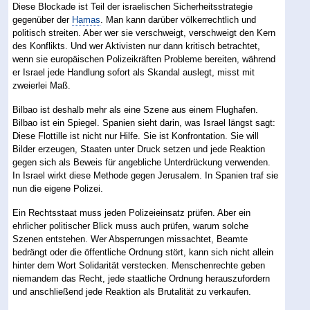
Diese Blockade ist Teil der israelischen Sicherheitsstrategie
gegenüber der
Hamas
. Man kann darüber völkerrechtlich und
politisch streiten. Aber wer sie verschweigt, verschweigt den Kern
des Konflikts. Und wer Aktivisten nur dann kritisch betrachtet,
wenn sie europäischen Polizeikräften Probleme bereiten, während
er Israel jede Handlung sofort als Skandal auslegt, misst mit
zweierlei Maß.
Bilbao ist deshalb mehr als eine Szene aus einem Flughafen.
Bilbao ist ein Spiegel. Spanien sieht darin, was Israel längst sagt:
Diese Flottille ist nicht nur Hilfe. Sie ist Konfrontation. Sie will
Bilder erzeugen, Staaten unter Druck setzen und jede Reaktion
gegen sich als Beweis für angebliche Unterdrückung verwenden.
In Israel wirkt diese Methode gegen Jerusalem. In Spanien traf sie
nun die eigene Polizei.
Ein Rechtsstaat muss jeden Polizeieinsatz prüfen. Aber ein
ehrlicher politischer Blick muss auch prüfen, warum solche
Szenen entstehen. Wer Absperrungen missachtet, Beamte
bedrängt oder die öffentliche Ordnung stört, kann sich nicht allein
hinter dem Wort Solidarität verstecken. Menschenrechte geben
niemandem das Recht, jede staatliche Ordnung herauszufordern
und anschließend jede Reaktion als Brutalität zu verkaufen.