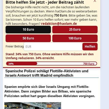
Bitte helfen Sie jetzt - jeder Beitrag zählt
Die bisherige Hilfe reicht nicht, um die nächsten laufenden
Verpflichtungen zu decken. Wenn haOlam.de so weiterarbeiten
soll, brauchen wir jetzt kurzfristig
750 Euro
. Bitte geben Sie, was
Sie können. Schon 10 Euro helfen sofort; wer mehr geben kann,
hilft besonders. Fragen?
redaktion@haolam.de
10 Euro
25 Euro
50 Euro
100 Euro
Helfen
Freier Betrag
Stand: 34% von 750 Euro.
Ohne weitere Hilfe müssen wir den
Umfang reduzieren.
34% erreicht.
34%
750 Euro
Spanische Polizei schlägt Flottille-Aktivisten und
Israels Antwort trifft Madrid empfindlich
Spanien empörte sich über Israels Umgang mit Flottille-
Aktivisten. Dann zeigten Bilder aus Bilbao, wie spanische
Polizisten selbst hart gegen dieselben Aktivisten vorgingen.