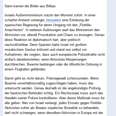
Dann kamen die Bilder aus Bilbao.
Israels Außenministerium nutzte den Moment sofort. In einer
scharfen Antwort verlangte
Jerusalem
eine Erklärung der
spanischen Regierung für deren Umgang mit den „Flottille-
Anarchisten“. In weiteren Äußerungen warf das Ministerium den
Aktivisten vor, überall Provokation und Chaos zu erzeugen. Genau
diese Reaktion ist diplomatisch hart, aber politisch
nachvollziehbar. Denn Spanien hatte Israel mit großem
moralischem Gestus kritisiert und stand nun selbst vor
Aufnahmen, die zeigten, dass auch europäische Polizeikräfte nicht
einfach danebenstehen, wenn Aktivisten Absperrungen
durchbrechen, Beamte bedrängen oder die öffentliche Ordnung in
einem Flughafen gefährden.
Damit geht es nicht darum, Polizeigewalt schönzureden. Wenn
Beamte unverhältnismäßig zugeschlagen haben, muss das
untersucht werden. Genau deshalb ist die angekündigte Prüfung
der baskischen Behörden richtig. Ein Rechtsstaat muss auch das
Handeln seiner Polizei kontrollieren. Aber dieser Maßstab muss für
alle gelten. Wer von Israel verlangt, jeden Einsatz gegen Flottille-
Aktivisten sofort als Beweis staatlicher Brutalität zu behandeln,
darf nicht schweigen, wenn dieselben Aktivisten in Europa mit der