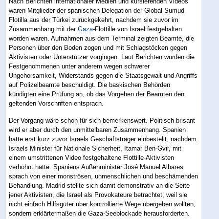
Nach Berichten internationaler Medien und kursierenden Videos
waren Mitglieder der spanischen Delegation der Global Sumud
Flotilla aus der Türkei zurückgekehrt, nachdem sie zuvor im
Zusammenhang mit der
Gaza
-Flottille von Israel festgehalten
worden waren. Aufnahmen aus dem Terminal zeigten Beamte, die
Personen über den Boden zogen und mit Schlagstöcken gegen
Aktivisten oder Unterstützer vorgingen. Laut Berichten wurden die
Festgenommenen unter anderem wegen schwerer
Ungehorsamkeit, Widerstands gegen die Staatsgewalt und Angriffs
auf Polizeibeamte beschuldigt. Die baskischen Behörden
kündigten eine Prüfung an, ob das Vorgehen der Beamten den
geltenden Vorschriften entsprach.
Der Vorgang wäre schon für sich bemerkenswert. Politisch brisant
wird er aber durch den unmittelbaren Zusammenhang. Spanien
hatte erst kurz zuvor Israels Geschäftsträger einbestellt, nachdem
Israels Minister für Nationale Sicherheit, Itamar Ben-Gvir, mit
einem umstrittenen Video festgehaltene Flottille-Aktivisten
verhöhnt hatte. Spaniens Außenminister José Manuel Albares
sprach von einer monströsen, unmenschlichen und beschämenden
Behandlung. Madrid stellte sich damit demonstrativ an die Seite
jener Aktivisten, die Israel als Provokateure betrachtet, weil sie
nicht einfach Hilfsgüter über kontrollierte Wege übergeben wollten,
sondern erklärtermaßen die Gaza-Seeblockade herausforderten.