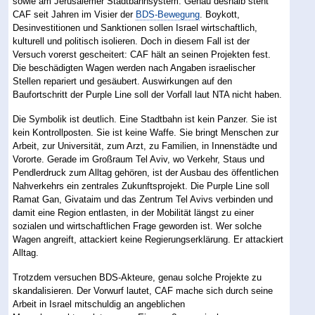
sowie am Jerusalemer Stadtbahnsystem. Genau deshalb steht
CAF seit Jahren im Visier der
BDS-Bewegung
. Boykott,
Desinvestitionen und Sanktionen sollen Israel wirtschaftlich,
kulturell und politisch isolieren. Doch in diesem Fall ist der
Versuch vorerst gescheitert: CAF hält an seinen Projekten fest.
Die beschädigten Wagen werden nach Angaben israelischer
Stellen repariert und gesäubert. Auswirkungen auf den
Baufortschritt der Purple Line soll der Vorfall laut NTA nicht haben.
Die Symbolik ist deutlich. Eine Stadtbahn ist kein Panzer. Sie ist
kein Kontrollposten. Sie ist keine Waffe. Sie bringt Menschen zur
Arbeit, zur Universität, zum Arzt, zu Familien, in Innenstädte und
Vororte. Gerade im Großraum Tel Aviv, wo Verkehr, Staus und
Pendlerdruck zum Alltag gehören, ist der Ausbau des öffentlichen
Nahverkehrs ein zentrales Zukunftsprojekt. Die Purple Line soll
Ramat Gan, Givataim und das Zentrum Tel Avivs verbinden und
damit eine Region entlasten, in der Mobilität längst zu einer
sozialen und wirtschaftlichen Frage geworden ist. Wer solche
Wagen angreift, attackiert keine Regierungserklärung. Er attackiert
Alltag.
Trotzdem versuchen BDS-Akteure, genau solche Projekte zu
skandalisieren. Der Vorwurf lautet, CAF mache sich durch seine
Arbeit in Israel mitschuldig an angeblichen