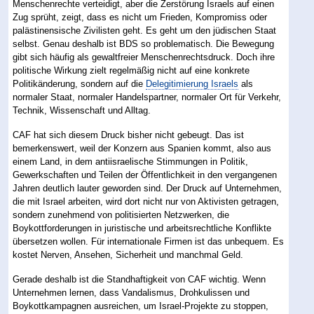
Menschenrechte verteidigt, aber die Zerstörung Israels auf einen
Zug sprüht, zeigt, dass es nicht um Frieden, Kompromiss oder
palästinensische Zivilisten geht. Es geht um den jüdischen Staat
selbst. Genau deshalb ist BDS so problematisch. Die Bewegung
gibt sich häufig als gewaltfreier Menschenrechtsdruck. Doch ihre
politische Wirkung zielt regelmäßig nicht auf eine konkrete
Politikänderung, sondern auf die
Delegitimierung Israels
als
normaler Staat, normaler Handelspartner, normaler Ort für Verkehr,
Technik, Wissenschaft und Alltag.
CAF hat sich diesem Druck bisher nicht gebeugt. Das ist
bemerkenswert, weil der Konzern aus Spanien kommt, also aus
einem Land, in dem antiisraelische Stimmungen in Politik,
Gewerkschaften und Teilen der Öffentlichkeit in den vergangenen
Jahren deutlich lauter geworden sind. Der Druck auf Unternehmen,
die mit Israel arbeiten, wird dort nicht nur von Aktivisten getragen,
sondern zunehmend von politisierten Netzwerken, die
Boykottforderungen in juristische und arbeitsrechtliche Konflikte
übersetzen wollen. Für internationale Firmen ist das unbequem. Es
kostet Nerven, Ansehen, Sicherheit und manchmal Geld.
Gerade deshalb ist die Standhaftigkeit von CAF wichtig. Wenn
Unternehmen lernen, dass Vandalismus, Drohkulissen und
Boykottkampagnen ausreichen, um Israel-Projekte zu stoppen,