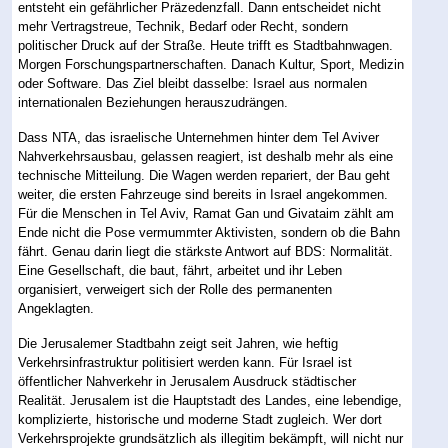
entsteht ein gefährlicher Präzedenzfall. Dann entscheidet nicht
mehr Vertragstreue, Technik, Bedarf oder Recht, sondern
politischer Druck auf der Straße. Heute trifft es Stadtbahnwagen.
Morgen Forschungspartnerschaften. Danach Kultur, Sport, Medizin
oder Software. Das Ziel bleibt dasselbe: Israel aus normalen
internationalen Beziehungen herauszudrängen.
Dass NTA, das israelische Unternehmen hinter dem Tel Aviver
Nahverkehrsausbau, gelassen reagiert, ist deshalb mehr als eine
technische Mitteilung. Die Wagen werden repariert, der Bau geht
weiter, die ersten Fahrzeuge sind bereits in Israel angekommen.
Für die Menschen in Tel Aviv, Ramat Gan und Givataim zählt am
Ende nicht die Pose vermummter Aktivisten, sondern ob die Bahn
fährt. Genau darin liegt die stärkste Antwort auf BDS: Normalität.
Eine Gesellschaft, die baut, fährt, arbeitet und ihr Leben
organisiert, verweigert sich der Rolle des permanenten
Angeklagten.
Die Jerusalemer Stadtbahn zeigt seit Jahren, wie heftig
Verkehrsinfrastruktur politisiert werden kann. Für Israel ist
öffentlicher Nahverkehr in Jerusalem Ausdruck städtischer
Realität. Jerusalem ist die Hauptstadt des Landes, eine lebendige,
komplizierte, historische und moderne Stadt zugleich. Wer dort
Verkehrsprojekte grundsätzlich als illegitim bekämpft, will nicht nur