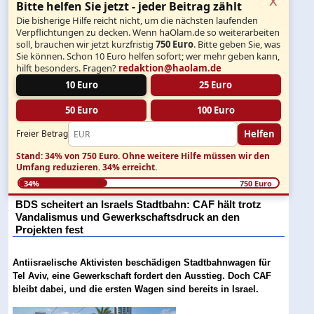
Bitte helfen Sie jetzt - jeder Beitrag zählt
Die bisherige Hilfe reicht nicht, um die nächsten laufenden
Verpflichtungen zu decken. Wenn haOlam.de so weiterarbeiten
soll, brauchen wir jetzt kurzfristig
750 Euro
. Bitte geben Sie, was
Sie können. Schon 10 Euro helfen sofort; wer mehr geben kann,
hilft besonders. Fragen?
redaktion@haolam.de
10 Euro
25 Euro
50 Euro
100 Euro
Helfen
Freier Betrag
Stand: 34% von 750 Euro.
Ohne weitere Hilfe müssen wir den
Umfang reduzieren.
34% erreicht.
34%
750 Euro
BDS scheitert an Israels Stadtbahn: CAF hält trotz
Vandalismus und Gewerkschaftsdruck an den
Projekten fest
Antiisraelische Aktivisten beschädigen Stadtbahnwagen für
Tel Aviv, eine Gewerkschaft fordert den Ausstieg. Doch CAF
bleibt dabei, und die ersten Wagen sind bereits in Israel.