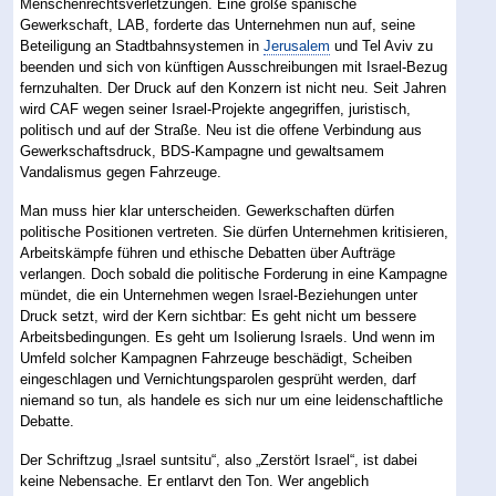
Menschenrechtsverletzungen. Eine große spanische
Gewerkschaft, LAB, forderte das Unternehmen nun auf, seine
Beteiligung an Stadtbahnsystemen in
Jerusalem
und Tel Aviv zu
beenden und sich von künftigen Ausschreibungen mit Israel-Bezug
fernzuhalten. Der Druck auf den Konzern ist nicht neu. Seit Jahren
wird CAF wegen seiner Israel-Projekte angegriffen, juristisch,
politisch und auf der Straße. Neu ist die offene Verbindung aus
Gewerkschaftsdruck, BDS-Kampagne und gewaltsamem
Vandalismus gegen Fahrzeuge.
Man muss hier klar unterscheiden. Gewerkschaften dürfen
politische Positionen vertreten. Sie dürfen Unternehmen kritisieren,
Arbeitskämpfe führen und ethische Debatten über Aufträge
verlangen. Doch sobald die politische Forderung in eine Kampagne
mündet, die ein Unternehmen wegen Israel-Beziehungen unter
Druck setzt, wird der Kern sichtbar: Es geht nicht um bessere
Arbeitsbedingungen. Es geht um Isolierung Israels. Und wenn im
Umfeld solcher Kampagnen Fahrzeuge beschädigt, Scheiben
eingeschlagen und Vernichtungsparolen gesprüht werden, darf
niemand so tun, als handele es sich nur um eine leidenschaftliche
Debatte.
Der Schriftzug „Israel suntsitu“, also „Zerstört Israel“, ist dabei
keine Nebensache. Er entlarvt den Ton. Wer angeblich