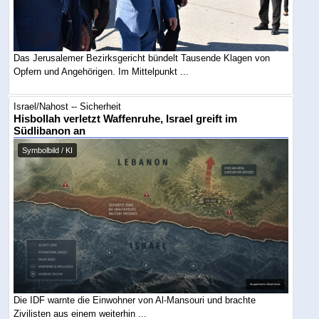
Das Jerusalemer Bezirksgericht bündelt Tausende Klagen von
Opfern und Angehörigen. Im Mittelpunkt ...
Israel/Nahost -- Sicherheit
Hisbollah verletzt Waffenruhe, Israel greift im
Südlibanon an
Symbolbild / KI
Die IDF warnte die Einwohner von Al-Mansouri und brachte
Zivilisten aus einem weiterhin ...