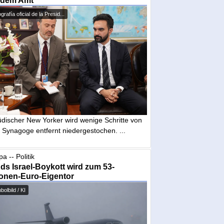
 dem Amt
grafía oficial de la Presid...
üdischer New Yorker wird wenige Schritte von
 Synagoge entfernt niedergestochen. ...
a -- Politik
nds Israel-Boykott wird zum 53-
ionen-Euro-Eigentor
olbild / KI