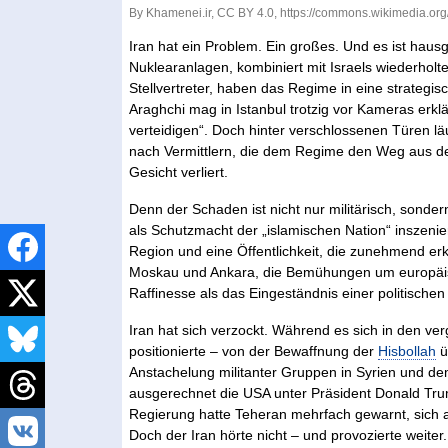
By Khamenei.ir, CC BY 4.0, https://commons.wikimedia.o
Iran hat ein Problem. Ein großes. Und es ist haus
Nuklearanlagen, kombiniert mit Israels wiederholte
Stellvertreter, haben das Regime in eine strategis
Araghchi mag in Istanbul trotzig vor Kameras erkl
verteidigen“. Doch hinter verschlossenen Türen l
nach Vermittlern, die dem Regime den Weg aus de
Gesicht verliert.
Denn der Schaden ist nicht nur militärisch, sonder
als Schutzmacht der „islamischen Nation“ inszenie
Region und eine Öffentlichkeit, die zunehmend erke
Moskau und Ankara, die Bemühungen um europäisc
Raffinesse als das Eingeständnis einer politischen
Iran hat sich verzockt. Während es sich in den 
positionierte – von der Bewaffnung der
Hisbollah
ü
Anstachelung militanter Gruppen in Syrien und de
ausgerechnet die USA unter Präsident Donald Trump
Regierung hatte Teheran mehrfach gewarnt, sich 
Doch der Iran hörte nicht – und provozierte weiter.