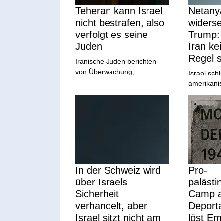
Teheran kann Israel
Netany
nicht bestrafen, also
widerse
verfolgt es seine
Trump: 
Juden
Iran ke
Regel 
Iranische Juden berichten
von Überwachung, ...
Israel schl
amerikanis
In der Schweiz wird
Pro-
über Israels
palästi
Sicherheit
Camp a
verhandelt, aber
Deporta
Israel sitzt nicht am
löst Em