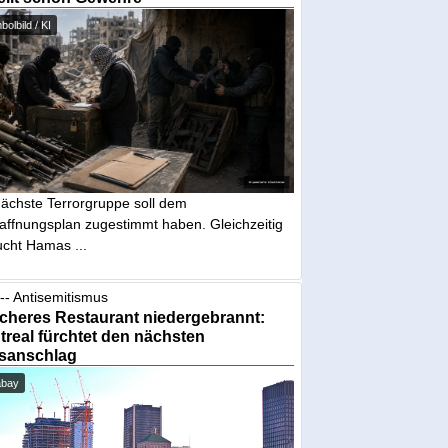
olbild / KI
nächste Terrorgruppe soll dem
affnungsplan zugestimmt haben. Gleichzeitig
ucht Hamas ...
-- Antisemitismus
cheres Restaurant niedergebrannt:
real fürchtet den nächsten
sanschlag
abay