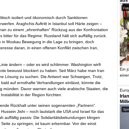
aus
Foto
litisch isoliert und ökonomisch durch Sanktionen
werfen. Araghchis Auftritt in Istanbul soll Härte zeigen –
e man zu einem „ehrenhaften“ Rückzug aus der Konfrontation
tter für das Regime: Russland hält sich auffällig zurück.
e in Moskau Bewegung in die Lage zu bringen, doch
teresse daran, in einen offenen Konflikt zwischen Iran,
Linie ändern – oder es wird schlimmer. Washington wirft
Ein j
ote bewusst blockiert zu haben. Seit März habe man Iran
einer
e Lösung zu suchen. Die Antwort war Schweigen, Trotz,
bald auf ernsthafte Verhandlungen einlässt, könnte die
eg münden. Davor warnen auch viele arabische Staaten, die
Europ
stabilität in der Region fürchten.
Irla
Mill
dende Rückhalt unter seinen sogenannten „Partnern“.
Symb
Hussein Jishi – noch lautstark die USA und Israel für das
ah auffällig passiv. Die Solidaritätsbekundungen klingen
ur Seite zu springen, ist kaum erkennbar. Von der einst