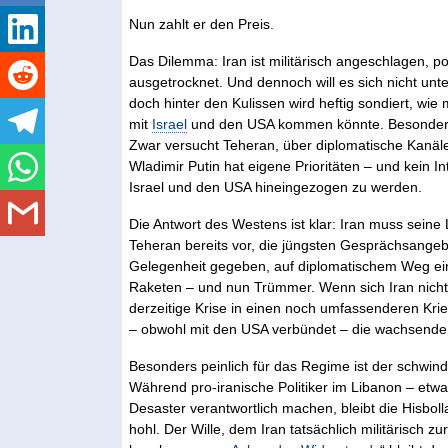
Nun zahlt er den Preis.
Das Dilemma: Iran ist militärisch angeschlagen, po
ausgetrocknet. Und dennoch will es sich nicht unter
doch hinter den Kulissen wird heftig sondiert, wi
mit
Israel
und den USA kommen könnte. Besonders bi
Zwar versucht Teheran, über diplomatische Kanäl
Wladimir Putin hat eigene Prioritäten – und kein In
Israel und den USA hineingezogen zu werden.
Die Antwort des Westens ist klar: Iran muss seine 
Teheran bereits vor, die jüngsten Gesprächsangeb
Gelegenheit gegeben, auf diplomatischem Weg ein
Raketen – und nun Trümmer. Wenn sich Iran nicht 
derzeitige Krise in einen noch umfassenderen Kri
– obwohl mit den USA verbündet – die wachsende In
Besonders peinlich für das Regime ist der schwin
Während pro-iranische Politiker im Libanon – etwa 
Desaster verantwortlich machen, bleibt die Hisboll
hohl. Der Wille, dem Iran tatsächlich militärisch z