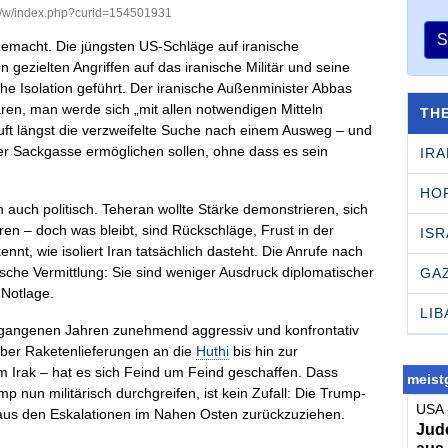
rg/w/index.php?curid=154501931
S
gemacht. Die jüngsten US-Schläge auf iranische
n gezielten Angriffen auf das iranische Militär und seine
che Isolation geführt. Der iranische Außenminister Abbas
ären, man werde sich „mit allen notwendigen Mitteln
TH
äuft längst die verzweifelte Suche nach einem Ausweg – und
r Sackgasse ermöglichen sollen, ohne dass es sein
IRA
HO
n auch politisch. Teheran wollte Stärke demonstrieren, sich
ren – doch was bleibt, sind Rückschläge, Frust in der
ISR
nnt, wie isoliert Iran tatsächlich dasteht. Die Anrufe nach
he Vermittlung: Sie sind weniger Ausdruck diplomatischer
GA
 Notlage.
LI
vergangenen Jahren zunehmend aggressiv und konfrontativ
ber Raketenlieferungen an die
Huthi
bis hin zur
m Irak – hat es sich Feind um Feind geschaffen. Dass
meistg
 nun militärisch durchgreifen, ist kein Zufall: Die Trump-
USA 
aus den Eskalationen im Nahen Osten zurückzuziehen.
Jude