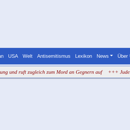
an
USA
Welt
Antisemitismus
Lexikon
News
Über
 ruft zugleich zum Mord an Gegnern auf
+++ Judenhass i