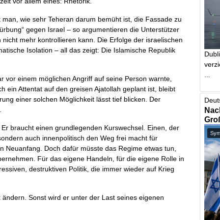
rzeit vor allem eines: Rhetorik.
t man, wie sehr Teheran darum bemüht ist, die Fassade zu
mürbung“ gegen Israel – so argumentieren die Unterstützer
 nicht mehr kontrollieren kann. Die Erfolge der israelischen
atische Isolation – all das zeigt: Die Islamische Republik
Dubl
verzi
...
r vor einem möglichen Angriff auf seine Person warnte,
 ein Attentat auf den greisen Ajatollah geplant ist, bleibt
rung einer solchen Möglichkeit lässt tief blicken. Der
Deut
.
Nach
Gro
n. Er braucht einen grundlegenden Kurswechsel. Einen, der
Symb
 sondern auch innenpolitisch den Weg frei macht für
hten Neuanfang. Doch dafür müsste das Regime etwas tun,
bernehmen. Für das eigene Handeln, für die eigene Rolle in
ssiven, destruktiven Politik, die immer wieder auf Krieg
 ändern. Sonst wird er unter der Last seines eigenen