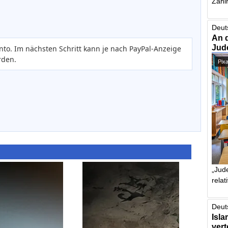
Zahlr
Deut
An 
Jud
nto. Im nächsten Schritt kann je nach PayPal-Anzeige
rden.
Pix
„Jude
relat
Deut
Isla
vert