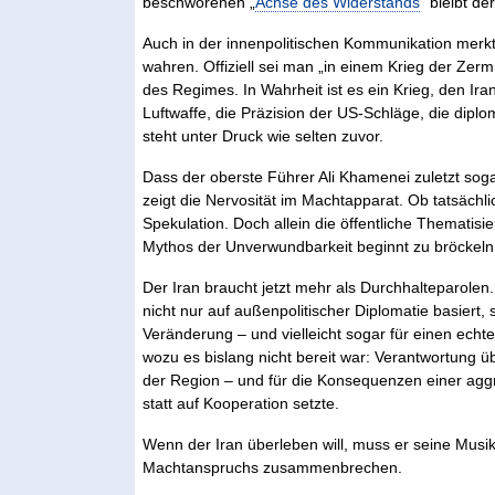
beschworenen „
Achse des Widerstands
“ bleibt de
Auch in der innenpolitischen Kommunikation merk
wahren. Offiziell sei man „in einem Krieg der Zer
des Regimes. In Wahrheit ist es ein Krieg, den Iran
Luftwaffe, die Präzision der US-Schläge, die diplom
steht unter Druck wie selten zuvor.
Dass der oberste Führer Ali Khamenei zuletzt soga
zeigt die Nervosität im Machtapparat. Ob tatsächlich
Spekulation. Doch allein die öffentliche Thematisie
Mythos der Unverwundbarkeit beginnt zu bröckeln
Der Iran braucht jetzt mehr als Durchhalteparole
nicht nur auf außenpolitischer Diplomatie basiert,
Veränderung – und vielleicht sogar für einen ec
wozu es bislang nicht bereit war: Verantwortung ü
der Region – und für die Konsequenzen einer aggre
statt auf Kooperation setzte.
Wenn der Iran überleben will, muss er seine Musik
Machtanspruchs zusammenbrechen.