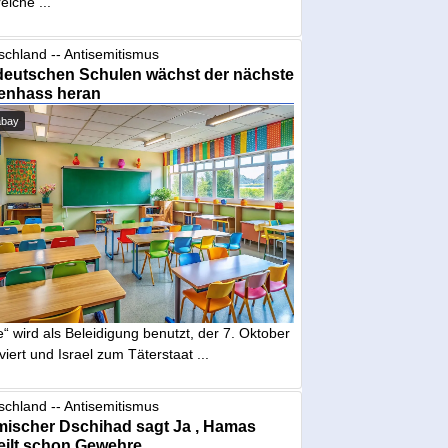
eiche ...
schland -- Antisemitismus
deutschen Schulen wächst der nächste
enhass heran
abay
“ wird als Beleidigung benutzt, der 7. Oktober
iviert und Israel zum Täterstaat ...
schland -- Antisemitismus
mischer Dschihad sagt Ja , Hamas
eilt schon Gewehre