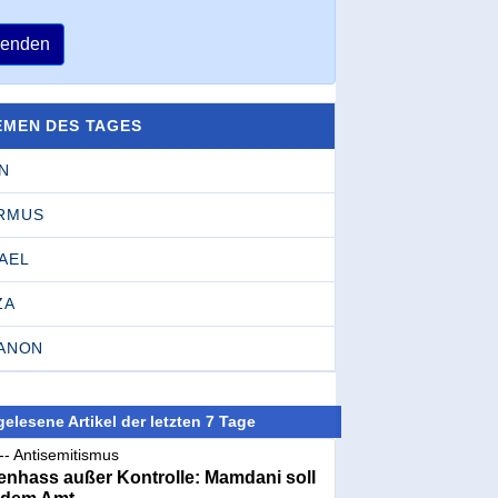
enden
EMEN DES TAGES
N
RMUS
AEL
ZA
BANON
elesene Artikel der letzten 7 Tage
-- Antisemitismus
nhass außer Kontrolle: Mamdani soll