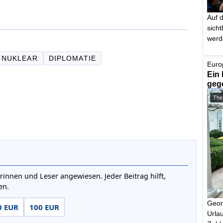
Auf 
sich
werd
NUKLEAR
DIPLOMATIE
Euro
Ein 
geg
The
rinnen und Leser angewiesen. Jeder Beitrag hilft,
en.
Geor
0 EUR
100 EUR
Urlau