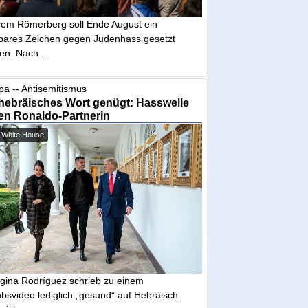
dem Römerberg soll Ende August ein
tbares Zeichen gegen Judenhass gesetzt
en. Nach ...
pa -- Antisemitismus
hebräisches Wort genügt: Hasswelle
en Ronaldo-Partnerin
 White House
gina Rodríguez schrieb zu einem
bsvideo lediglich „gesund“ auf Hebräisch.