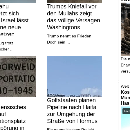
ahu
Trumps Kniefall vor
Symb
tzt sich
den Mullahs zeigt
Israel lässt
das völlige Versagen
ine neue
Washingtons
setzen
Trump nennt es Frieden.
Doch sein ...
ug trotz
cher ...
Die 
Entw
vers
Welt 
Kos
Mont
Golfstaaten planen
Has
nensisches
Pipeline nach Haifa
Pix
uf
zur Umgehung der
tionsplatz
Straße von Hormus
pörung in
Ein geopolitisches Projekt